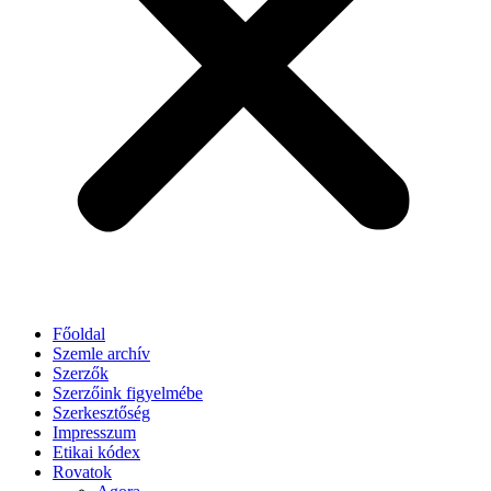
Főoldal
Szemle archív
Szerzők
Szerzőink figyelmébe
Szerkesztőség
Impresszum
Etikai kódex
Rovatok