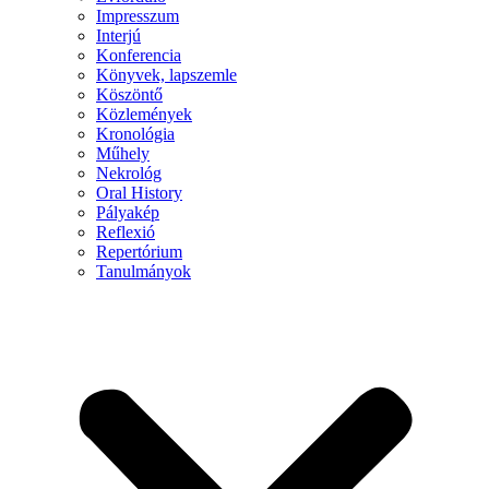
Impresszum
Interjú
Konferencia
Könyvek, lapszemle
Köszöntő
Közlemények
Kronológia
Műhely
Nekrológ
Oral History
Pályakép
Reflexió
Repertórium
Tanulmányok