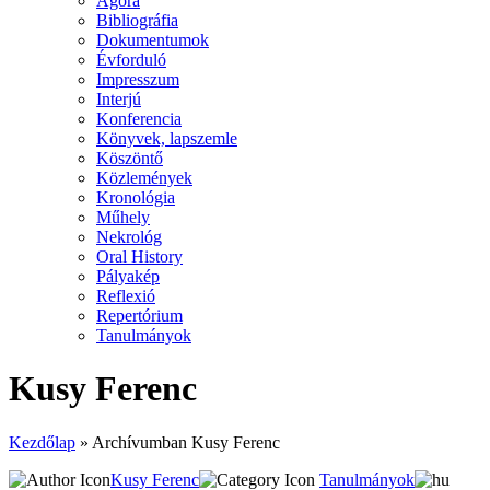
Agora
Bibliográfia
Dokumentumok
Évforduló
Impresszum
Interjú
Konferencia
Könyvek, lapszemle
Köszöntő
Közlemények
Kronológia
Műhely
Nekrológ
Oral History
Pályakép
Reflexió
Repertórium
Tanulmányok
Kusy Ferenc
Kezdőlap
»
Archívumban Kusy Ferenc
Kusy Ferenc
Tanulmányok