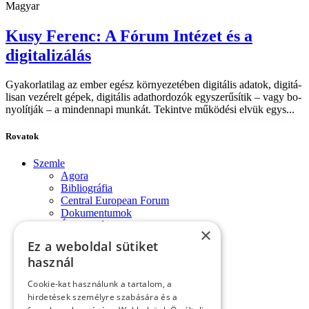
Magyar
Kusy Ferenc: A Fórum Intézet és a
digitalizálás
Gya­kor­la­ti­lag az em­ber egész kör­nye­ze­té­ben di­gi­tá­lis ada­tok, di­gi­tá­
li­san ve­zé­relt gé­pek, di­gi­tá­lis adat­hor­do­zók egy­sze­rű­sí­tik – vagy bo­
nyo­lít­ják – a min­den­na­pi mun­kát. Te­kint­ve mű­kö­dé­si el­vük egy­s...
Rovatok
Szemle
Agora
Bibliográfia
Central European Forum
Dokumentumok
Évforduló
×
Fórum-monológok
Ez a weboldal sütiket
Impresszum
használ
Konferencia
Könyvek, lapszemle
Cookie-kat használunk a tartalom, a
Kósa László köszöntése
hirdetések személyre szabására és a
Köszöntő