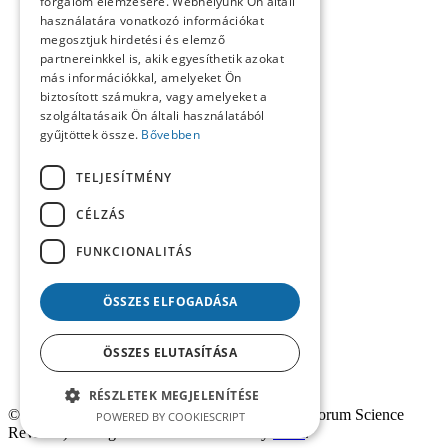
forgalom elemzésére. Webhelyünk Ön általi
Közlemények
használatára vonatkozó információkat
Kronológia
megosztjuk hirdetési és elemző
Lapszemle
partnereinkkel is, akik egyesíthetik azokat
Műhely
Nekrológ
más információkkal, amelyeket Ön
Oral History
biztosított számukra, vagy amelyeket a
Pályakép
szolgáltatásaik Ön általi használatából
Reflexió
gyűjtöttek össze.
Bővebben
Repertórium
Resumé
TELJESÍTMÉNY
Summary
Számunk szerzői
CÉLZÁS
Tanulmányok
Tartalom
FUNKCIONALITÁS
Uncategorized @hu
ÖSSZES ELFOGADÁSA
ÖSSZES ELUTASÍTÁSA
RÉSZLETEK MEGJELENÍTÉSE
© 2025
Fórum Társadalomtudományi Szemle
(
Forum Science
POWERED BY COOKIESCRIPT
Reviews
). All rights reserved. Website by
Pixel
.