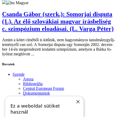
Magyar
Csanda Gábor (szerk.): Somorjai disputa
(1.). Az élő szlovákiai magyar írásbeliség
c. szimpózium eloadásai. (L. Varga Péter)
Amint a kö­tet cí­mé­ből is ki­tű­nik, nem ha­gyo­má­nyos ta­nul­mány­gyűj­
te­mény­ről van szó. A Somor­jai dis­pu­ta egy Som­or­ján 2002. de­cem­
ber 14-én meg­ren­de­zett iro­dal­mi szim­pó­zi­um, ame­lyen a Bár­ka fo­
lyó­irat meg­hí­vott ...
Rovatok
Szemle
Agora
Bibliográfia
Central European Forum
Dokumentumok
Évforduló
×
Fórum-monológok
Ez a weboldal sütiket
Impresszum
használ
Konferencia
Könyvek, lapszemle