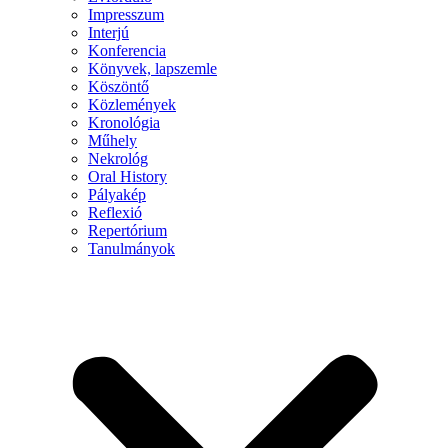
Impresszum
Interjú
Konferencia
Könyvek, lapszemle
Köszöntő
Közlemények
Kronológia
Műhely
Nekrológ
Oral History
Pályakép
Reflexió
Repertórium
Tanulmányok