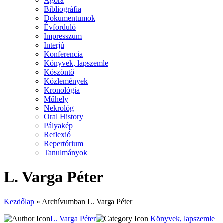
Agora
Bibliográfia
Dokumentumok
Évforduló
Impresszum
Interjú
Konferencia
Könyvek, lapszemle
Köszöntő
Közlemények
Kronológia
Műhely
Nekrológ
Oral History
Pályakép
Reflexió
Repertórium
Tanulmányok
L. Varga Péter
Kezdőlap
»
Archívumban L. Varga Péter
L. Varga Péter
Könyvek, lapszemle