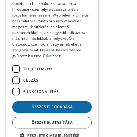
Cookie-kat használunk a tartalom, a
Kósa László köszöntése
hirdetések személyre szabására és a
Köszöntő
forgalom elemzésére. Webhelyünk Ön általi
Közlemények
használatára vonatkozó információkat
Kronológia
megosztjuk hirdetési és elemző
Lapszemle
partnereinkkel is, akik egyesíthetik azokat
Műhely
Nekrológ
más információkkal, amelyeket Ön
Oral History
biztosított számukra, vagy amelyeket a
Pályakép
szolgáltatásaik Ön általi használatából
Reflexió
gyűjtöttek össze.
Bővebben
Repertórium
Resumé
TELJESÍTMÉNY
Summary
Számunk szerzői
CÉLZÁS
Tanulmányok
Tartalom
FUNKCIONALITÁS
Uncategorized @hu
ÖSSZES ELFOGADÁSA
ÖSSZES ELUTASÍTÁSA
RÉSZLETEK MEGJELENÍTÉSE