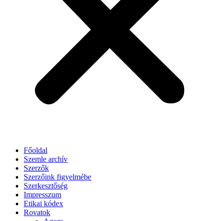
Főoldal
Szemle archív
Szerzők
Szerzőink figyelmébe
Szerkesztőség
Impresszum
Etikai kódex
Rovatok