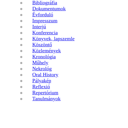
Bibliográfia
Dokumentumok
Évforduló
Impresszum
Interjú
Konferencia
Könyvek, lapszemle
Köszöntő
Közlemények
Kronológia
Műhely
Nekrológ
Oral History
Pályakép
Reflexió
Repertórium
Tanulmányok