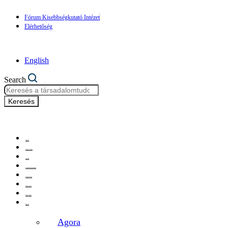
Fórum Kisebbségkutató Intézet
Elérhetőség
English
Search
Keresés
Főoldal
Szemle archív
Szerzők
Szerzőink figyelmébe
Szerkesztőség
Impresszum
Etikai kódex
Rovatok
Agora