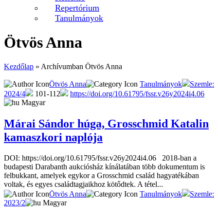
Repertórium
Tanulmányok
Ötvös Anna
Kezdőlap
»
Archívumban Ötvös Anna
Ötvös Anna
Tanulmányok
Szemle:
2024/4
101-112
https://doi.org/10.61795/fssr.v26y2024i4.06
Magyar
Márai Sándor húga, Grosschmid Katalin
kamaszkori naplója
DOI: https://doi.org/10.61795/fssr.v26y2024i4.06 2018-ban a
budapesti Darabanth aukciósház kínálatában több dokumentum is
felbukkant, amelyek egykor a Grosschmid család hagyatékában
voltak, és egyes családtagjaikhoz kötődtek. A tétel...
Ötvös Anna
Tanulmányok
Szemle:
2023/2
Magyar