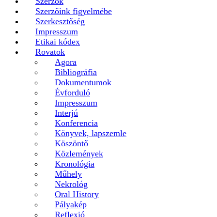
Szerzők
Szerzőink figyelmébe
Szerkesztőség
Impresszum
Etikai kódex
Rovatok
Agora
Bibliográfia
Dokumentumok
Évforduló
Impresszum
Interjú
Konferencia
Könyvek, lapszemle
Köszöntő
Közlemények
Kronológia
Műhely
Nekrológ
Oral History
Pályakép
Reflexió