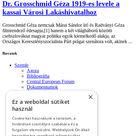
Dr. Grosschmid Géza 1919-es levele a
kassai Városi Lakáshivatalhoz
Grosschmid Géza nemcsak Márai Sándor író és Radványi Géza
filmrendező édesapja,[1] hanem a két világháború közötti
csehszlovákiai magyar politika egyik kiemelkedő alakja, az
Országos Keresztényszocialista Párt prágai szenátora volt, akinek ...
Rovatok
Szemle
Agora
Bibliográfia
Central European Forum
Dokumentumok
Évforduló
×
Fórum-monológok
Ez a weboldal sütiket
Impresszum
használ
Konferencia
Könyvek, lapszemle
Cookie-kat használunk a tartalom, a
Kósa László köszöntése
hirdetések személyre szabására és a
Köszöntő
forgalom elemzésére. Webhelyünk Ön általi
Közlemények
használatára vonatkozó információkat