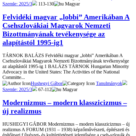
Szemle: 2025/3
113-130
Magyar
Felvidéki magyar „lobbi” Amerikában A
Csehszlovákiai Magyarok Nemzeti
Bizottmányának tevékenysége az
alapítástól 1995-ig1
TÁRNOK BALÁZS Felvidéki magyar „lobbi” Amerikában A
Csehszlovákiai Magyarok Nemzeti Bizottmányának tevékenysége
az alapítástól 1995-ig 1 BALÁZS TÁRNOK Hungarian Minority
Advocacy in the United States: The Activities of the National
Committe...
Hushegyi Gábor
Tanulmányok
Szemle: 2025/3
67-112
Magyar
Modernizmus – modern klasszicizmus –
új realizmus
HUSHEGYI GÁBOR Modernizmus – modern klasszicizmus – új
realizmus A FORUM (1931 – 1938) képzőművészeti, építészeti és
építőipari f űvészet- és kultúrtörténeti jelentősége a cseh-szlovák és