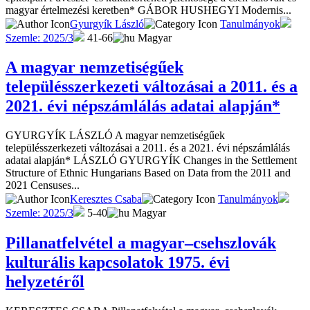
magyar értelmezési keretben* GÁBOR HUSHEGYI Modernis...
Gyurgyík László
Tanulmányok
Szemle: 2025/3
41-66
Magyar
A magyar nemzetiségűek
településszerkezeti változásai a 2011. és a
2021. évi népszámlálás adatai alapján*
GYURGYÍK LÁSZLÓ A magyar nemzetiségűek
településszerkezeti változásai a 2011. és a 2021. évi népszámlálás
adatai alapján* LÁSZLÓ GYURGYÍK Changes in the Settlement
Structure of Ethnic Hungarians Based on Data from the 2011 and
2021 Censuses...
Keresztes Csaba
Tanulmányok
Szemle: 2025/3
5-40
Magyar
Pillanatfelvétel a magyar–csehszlovák
kulturális kapcsolatok 1975. évi
helyzetéről