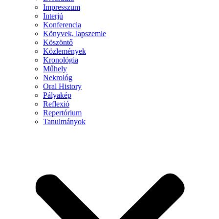
Impresszum
Interjú
Konferencia
Könyvek, lapszemle
Köszöntő
Közlemények
Kronológia
Műhely
Nekrológ
Oral History
Pályakép
Reflexió
Repertórium
Tanulmányok