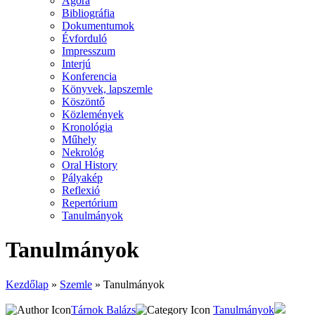
Agora
Bibliográfia
Dokumentumok
Évforduló
Impresszum
Interjú
Konferencia
Könyvek, lapszemle
Köszöntő
Közlemények
Kronológia
Műhely
Nekrológ
Oral History
Pályakép
Reflexió
Repertórium
Tanulmányok
Tanulmányok
Kezdőlap
»
Szemle
»
Tanulmányok
Tárnok Balázs
Tanulmányok