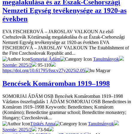
megalakulása és az Észak-Csehországi
Nemzeti Egység tevékenysége az 1920-as
években
EVA FISCHEROVÁ – JAROSLAV VALKOUN Az első
Csehszlovák Köztársaság megalakulása és az Észak-Csehországi
Nemzeti Egység tevékenysége az 1920-as években EVA
FISCHEROVÁ – JAROSLAV VALKOUN The Establishment of
the First Czechoslovak Republic and...
Somorjai Ádám
Tanulmányok
Szemle: 2025/2
95-110
https://doi.org/10.61795/fssr.v27y2025i2.05
Magyar
Bencések Komáromban 1919–1998
SOMORJAI ÁDÁM OSB Bencések Komáromban 1919–1998
Vázlatos összefoglalás 1 ÁDÁM SOMORJAI OSB Benedictines in
Komárom 1919–1998 Keywords: Benedictines; Komárom
(Komárno); Benedictine grammar school; Benedictine monastery;
Hungary; Czechoslovak...
Tüskés Anna
Tanulmányok
Szemle: 2025/2
73-94