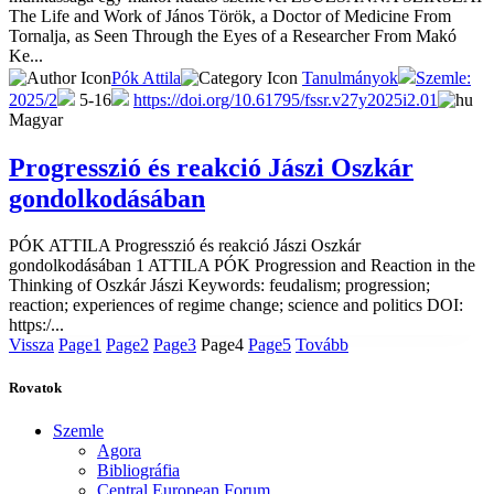
The Life and Work of János Török, a Doctor of Medicine From
Tornalja, as Seen Through the Eyes of a Researcher From Makó
Ke...
Pók Attila
Tanulmányok
Szemle:
2025/2
5-16
https://doi.org/10.61795/fssr.v27y2025i2.01
Magyar
Progresszió és reakció Jászi Oszkár
gondolkodásában
PÓK ATTILA Progresszió és reakció Jászi Oszkár
gondolkodásában 1 ATTILA PÓK Progression and Reaction in the
Thinking of Oszkár Jászi Keywords: feudalism; progression;
reaction; experiences of regime change; science and politics DOI:
https:/...
Vissza
Page
1
Page
2
Page
3
Page
4
Page
5
Tovább
Rovatok
Szemle
Agora
Bibliográfia
Central European Forum