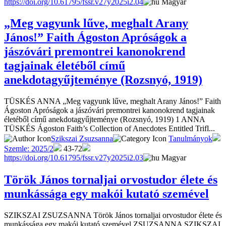
https://doi.org/10.61795/fssr.v27y2025i2.04
Magyar
„Meg vagyunk lűve, meghalt Arany
János!” Faith Ágoston Apróságok a
jászóvári premontrei kanonokrend
tagjainak életéből című
anekdotagyűjteménye (Rozsnyó, 1919)
TÜSKÉS ANNA „Meg vagyunk lűve, meghalt Arany János!” Faith
Ágoston Apróságok a jászóvári premontrei kanonokrend tagjainak
életéből című anekdotagyűjteménye (Rozsnyó, 1919) 1 ANNA
TÜSKÉS Ágoston Faith’s Collection of Anecdotes Entitled Trifl...
Szikszai Zsuzsanna
Tanulmányok
Szemle: 2025/2
43-72
https://doi.org/10.61795/fssr.v27y2025i2.03
Magyar
Török János tornaljai orvostudor élete és
munkássága egy makói kutató szemével
SZIKSZAI ZSUZSANNA Török János tornaljai orvostudor élete és
munkássága egy makói kutató szemével ZSUZSANNA SZIKSZAI