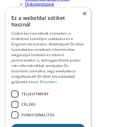
Dokumentumok
Évforduló
×
Fórum-monológok
Ez a weboldal sütiket
Impresszum
használ
Konferencia
Könyvek, lapszemle
Cookie-kat használunk a tartalom, a
Kósa László köszöntése
hirdetések személyre szabására és a
Köszöntő
forgalom elemzésére. Webhelyünk Ön általi
Közlemények
használatára vonatkozó információkat
Kronológia
megosztjuk hirdetési és elemző
Lapszemle
partnereinkkel is, akik egyesíthetik azokat
Műhely
Nekrológ
más információkkal, amelyeket Ön
Oral History
biztosított számukra, vagy amelyeket a
Pályakép
szolgáltatásaik Ön általi használatából
Reflexió
gyűjtöttek össze.
Bővebben
Repertórium
Resumé
TELJESÍTMÉNY
Summary
Számunk szerzői
CÉLZÁS
Tanulmányok
Tartalom
FUNKCIONALITÁS
Uncategorized @hu