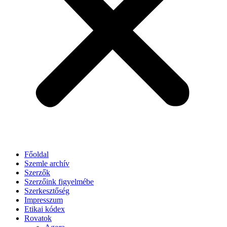
Főoldal
Szemle archív
Szerzők
Szerzőink figyelmébe
Szerkesztőség
Impresszum
Etikai kódex
Rovatok