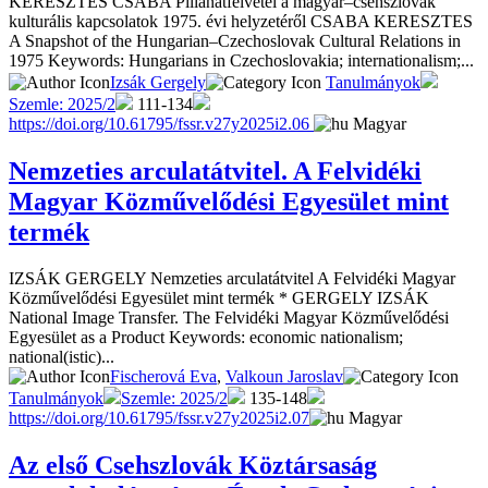
KERESZTES CSABA Pillanatfelvétel a magyar–csehszlovák
kulturális kapcsolatok 1975. évi helyzetéről CSABA KERESZTES
A Snapshot of the Hungarian–Czechoslovak Cultural Relations in
1975 Keywords: Hungarians in Czechoslovakia; internationalism;...
Izsák Gergely
Tanulmányok
Szemle: 2025/2
111-134
https://doi.org/10.61795/fssr.v27y2025i2.06
Magyar
Nemzeties arculatátvitel. A Felvidéki
Magyar Közművelődési Egyesület mint
termék
IZSÁK GERGELY Nemzeties arculatátvitel A Felvidéki Magyar
Közművelődési Egyesület mint termék * GERGELY IZSÁK
National Image Transfer. The Felvidéki Magyar Közművelődési
Egyesület as a Product Keywords: economic nationalism;
national(istic)...
Fischerová Eva
,
Valkoun Jaroslav
Tanulmányok
Szemle: 2025/2
135-148
https://doi.org/10.61795/fssr.v27y2025i2.07
Magyar
Az első Csehszlovák Köztársaság