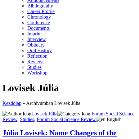
Announcements
Bibliography
Career Profile
Chronology
Conference
Documents
Imprint
Interview
Obituary
Oral History
Reflection
Reviews
Studies
Workshop
Lovisek Júlia
Kezdőlap
»
Archívumban Lovisek Júlia
Lovisek Júlia
Forum Social Science
Review
,
Studies
,
Forum Social Science Review
English
Jú­lia Lovisek: Name Changes of the