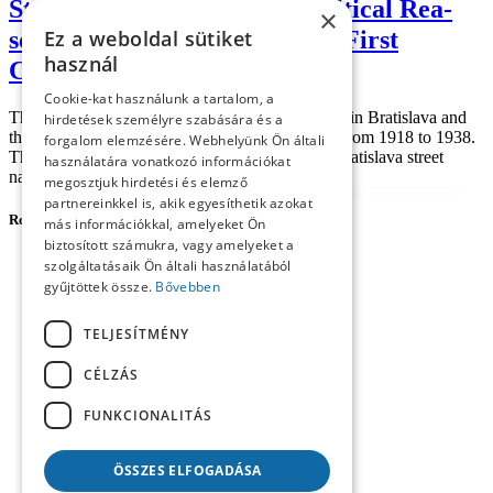
Street in Bratisla­va from Polit­i­cal Rea­
×
sons after the Cre­ation of the First
Ez a weboldal sütiket
használ
Czechoslo­vak Repub­lic
Cookie-kat használunk a tartalom, a
The study deals with the cre­ation of street names in Bratisla­va and
hirdetések személyre szabására és a
their changes of polit­i­cal char­ac­ter in the peri­od from 1918 to 1938.
forgalom elemzésére. Webhelyünk Ön általi
This peri­od was deter­min­ing in the changes of Bratisla­va street
használatára vonatkozó információkat
names, because not only one...
megosztjuk hirdetési és elemző
partnereinkkel is, akik egyesíthetik azokat
Rovatok
más információkkal, amelyeket Ön
biztosított számukra, vagy amelyeket a
Forum Social Science Review
szolgáltatásaik Ön általi használatából
Agora
gyűjtöttek össze.
Bővebben
Career Profile
Central European Forum
TELJESÍTMÉNY
Content
Imprint
CÉLZÁS
Reviews
Studies
FUNKCIONALITÁS
Workshop
ÖSSZES ELFOGADÁSA