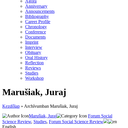
Agora
Anniversary
Announcements
Bibliography
Career Profile
Chronology
Conference
Documents
Imprint
Interview
Obituary
Oral History
Reflection
Reviews
Studies
Workshop
Marušiak, Juraj
Kezdőlap
»
Archívumban Marušiak, Juraj
Marušiak, Juraj
Forum Social
Science Review
,
Studies
,
Forum Social Science Review
English