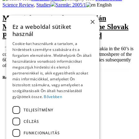
Science Review
,
Studies
Szemle: 2005/1
English
Marusiak Juraj: The Hungárián
×
Minority in Connection with the Slovak
Ez a weboldal sütiket
használ
Policy of Normalization Period
Cookie-kat használunk a tartalom, a
The activity of the Hungárián opposition in Slovakia in the 60’s is
hirdetések személyre szabására és a
connectedwith developed processes. The liberal atmoshpere of the
forgalom elemzésére. Webhelyünk Ön általi
60’s enabled publicinstitutions to introduce activities subsequently
használatára vonatkozó információkat
officially not enab...
megosztjuk hirdetési és elemző
partnereinkkel is, akik egyesíthetik azokat
Rovatok
más információkkal, amelyeket Ön
biztosított számukra, vagy amelyeket a
Forum Social Science Review
szolgáltatásaik Ön általi használatából
Agora
gyűjtöttek össze.
Bővebben
Career Profile
Central European Forum
TELJESÍTMÉNY
Content
Imprint
CÉLZÁS
Reviews
Studies
FUNKCIONALITÁS
Workshop