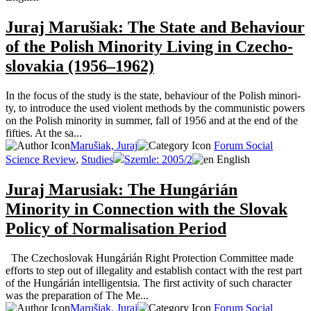
Juraj Maruši­ak: The State and Behav­iour
of the Pol­ish Minor­i­ty Liv­ing in Czecho­
slo­va­kia (1956–1962)
In the focus of the study is the state, behav­iour of the Pol­ish minor­i­
ty, to intro­duce the used vio­lent meth­ods by the com­mu­nis­tic pow­ers
on the Pol­ish minor­i­ty in sum­mer, fall of 1956 and at the end of the
fifties. At the sa...
Marušiak, Juraj
Forum Social
Science Review
,
Studies
Szemle: 2005/2
English
Juraj Marusiak: The Hungárián
Minority in Connection with the Slovak
Policy of Normalisation Period
The Czechoslovak Hungárián Right Protection Committee made
efforts to step out of illegality and establish contact with the rest part
of the Hungárián intelligentsia. The first activity of such character
was the preparation of The Me...
Marušiak, Juraj
Forum Social