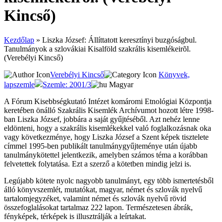
Kincső)
Kezdőlap
»
Liszka József: Állíttatott keresztínyi buzgóságbul.
Tanulmányok a szlovákiai Kisalföld szakrális kisemlékeirõl.
(Verebélyi Kincső)
Verebélyi Kincső
Könyvek,
lapszemle
Szemle: 2001/3
Magyar
A Fórum Kisebbségkutató Intézet komáromi Etnológiai Központja
keretében önálló Szakrális Kisemlék Archívumot hozott létre 1998-
ban Liszka József, jobbára a saját gyűjtéséből. Azt nehéz lenne
eldönteni, hogy a szakrális kisemlékekkel való foglalkozásnak oka
vagy következménye, hogy Liszka József a Szent képek tisztelete
címmel 1995-ben publikált tanulmánygyűjteménye után újabb
tanulmánykötettel jelentkezik, amelyben számos téma a korábban
felvetettek folytatása. Ezt a szerző a kötetben mindig jelzi is.
Legújabb kötete nyolc nagyobb tanulmányt, egy több ismertetésből
álló könyvszemlét, mutatókat, magyar, német és szlovák nyelvű
tartalomjegyzéket, valamint német és szlovák nyelvű rövid
összefoglalásokat tartalmaz 222 lapon. Természetesen ábrák,
fényképek, térképek is illusztrálják a leírtakat.