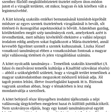
szenthez fűződő megkülönböztetett tisztelet milyen úton-módon
jutott el a vizsgált területre, ott mikor, hogyan és kik körében vált a
legintenzívebbé.
A Kürt község szakrális emlékei bemutatásánál kimódolt-kipróbált
módszer az egyes szentek tiszteletének vizsgálatánál is bevált, sőt
történeti és ikonográfiai aspektusokkal is bővült. Adatokban gazdag,
körültekintően megírt szép tanulmányok ezek, amelyeknek azért is
örvendhetünk, mert néhány kivételétől eltekintve a vallási néprajzi
irodalom eddig amilyen sokat foglalkozott a Mária-tisztelettel, annál
kevesebb figyelmet szentelt a szentek kultuszainak. Liszka József
vonatkozó tanulmányai ebben a vonatkozásban fontosak a magyar
népi vallásosság történeti és jelen vizsgálódásai számára.
A kötet nyolcadik tanulmánya – Temetőink szakrális kisemlékei (A
falusi és mezővárosi temetők kultúrája a Kisalföld szlovákiai részén)
– abból a szükségletből született, hogy a vizsgált terület temetőinek a
magyar szakirodalomban megszokott módszerű leírását adja. Jól
tagolt pontos leírást, illetve összefoglalást kapunk itt is. Biztosak
vagyunk azonban abban, hogy e témakörben is lesz még
mondanivalója a szerzőnek.
A kötet befejező része lényegében irodalmi tájékoztatás a népi
vallásosság tárgykörében megjelent hazai és külföldi publikációkról.
Nem szokványos eljárás, hogy egy kutató tanulmányaival együtt