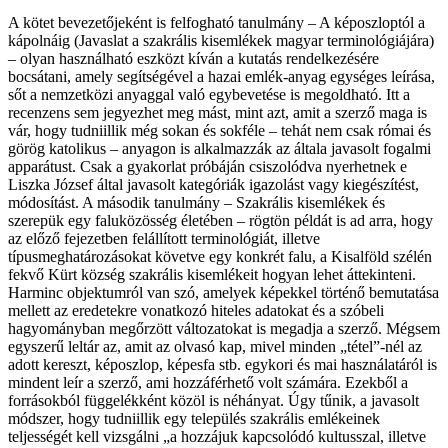
A kötet bevezetőjeként is felfogható tanulmány – A képoszloptól a
kápolnáig (Javaslat a szakrális kisemlékek magyar terminológiájára)
– olyan használható eszközt kíván a kutatás rendelkezésére
bocsátani, amely segítségével a hazai emlék-anyag egységes leírása,
sőt a nemzetközi anyaggal való egybevetése is megoldható. Itt a
recenzens sem jegyezhet meg mást, mint azt, amit a szerző maga is
vár, hogy tudniillik még sokan és sokféle – tehát nem csak római és
görög katolikus – anyagon is alkalmazzák az általa javasolt fogalmi
apparátust. Csak a gyakorlat próbáján csiszolódva nyerhetnek e
Liszka József által javasolt kategóriák igazolást vagy kiegészítést,
módosítást. A második tanulmány – Szakrális kisemlékek és
szerepük egy faluközösség életében – rögtön példát is ad arra, hogy
az előző fejezetben felállított terminológiát, illetve
típusmeghatározásokat követve egy konkrét falu, a Kisalföld szélén
fekvő Kürt község szakrális kisemlékeit hogyan lehet áttekinteni.
Harminc objektumról van szó, amelyek képekkel történő bemutatása
mellett az eredetekre vonatkozó hiteles adatokat és a szóbeli
hagyományban megőrzött változatokat is megadja a szerző. Mégsem
egyszerű leltár az, amit az olvasó kap, mivel minden „tétel”-nél az
adott kereszt, képoszlop, képesfa stb. egykori és mai használatáról is
mindent leír a szerző, ami hozzáférhető volt számára. Ezekből a
forrásokból függelékként közöl is néhányat. Úgy tűnik, a javasolt
módszer, hogy tudniillik egy település szakrális emlékeinek
teljességét kell vizsgálni „a hozzájuk kapcsolódó kultusszal, illetve