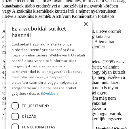
közölje recenzióit is, ám az olyan áttekintés, mint A népi vallásosság
kutatásának újabb eredményei a jugoszláviai magyarok körében
vagy A szakrális kisemlékek kutatásáról a német nyelvterületen,
illetve a Szakrális kisemlék Archívum Komáromban fölöttébb
hasznosak.
×
Ez a weboldal sütiket
A szerző maga sem tagadja inspirációinak forrásait, illetve örömét
használ
afölött, hogy a tág értelemben vett népi vallásosság kutatása
területén hol, mikor, milyen eredmények születtek. A téma iránt
Cookie-kat használunk a tartalom, a
érdeklődő így ezúttal némi eligazítást is kap a szakterület
hirdetések személyre szabására és a
művelésének jelenlegi helyzetéről.
forgalom elemzésére. Webhelyünk Ön általi
használatára vonatkozó információkat
Amennyiben Liszka Józsefnek a Szent képek tisztelete (1995) és az
megosztjuk hirdetési és elemző
Állíttatott keresztínyi buzgóságbul (2000) című kötetét, valamint
partnereinkkel is, akik egyesíthetik azokat
egyéb publikációit számba veszszük, érzékeljük, hogy olyan kutatót
más információkkal, amelyeket Ön
kísérünk figyelemmel, aki témáit tudatosan választja meg, érzékeli a
nemzetközi kutatási irányokat és a magyar kutatásban mutatkozó
biztosított számukra, vagy amelyeket a
fehér foltokat, valamint természetesen – vagy talán nem is olyan
szolgáltatásaik Ön általi használatából
természetesen – az eredményeket is. Megközelítései egyre
gyűjtöttek össze.
Bővebben
öszszetettebbek, szintetizáló szándékot mutatnak, ám még nem
haladják meg a leíró jelleget. A népi kegyességi gyakorlat
TELJESÍTMÉNY
feltárásához adott területre és kiváltképpen a 20. századra
vonatkozóan jó alapokat rakott le Liszka József, így joggal várjuk,
CÉLZÁS
hogy a tartalmi következtetések levonására is sor kerüljön egyszer.
FUNKCIONALITÁS
Verebélyi Kincső