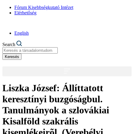
Fórum Kisebbségkutató Intézet
Elérhetőség
English
Search
Keresés
Liszka József: Állíttatott
keresztínyi buzgóságbul.
Tanulmányok a szlovákiai
Kisalföld szakrális
kisemlékeirõl. (Verebélyi