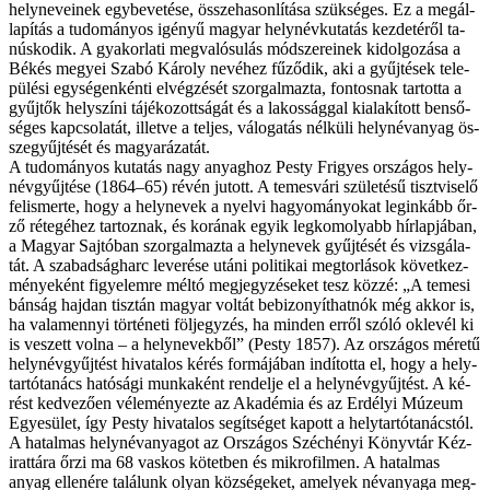
hely­ne­ve­i­nek egy­be­ve­té­se, ös­­sze­ha­son­lí­tá­sa szük­sé­ges. Ez a meg­ál­
la­pí­tás a tu­do­má­nyos igé­nyű ma­gyar hely­név­ku­ta­tás kez­de­té­ről ta­
nús­ko­dik. A gya­kor­la­ti meg­va­ló­su­lás mód­sze­re­i­nek ki­dol­go­zá­sa a
Bé­kés me­gyei Sza­bó Kár­oly ne­vé­hez fű­ző­dik, aki a gyűj­té­sek te­le­
pü­lé­si egy­sé­gen­kén­ti el­vég­zé­sét szor­gal­maz­ta, fon­tos­nak tar­tot­ta a
gyűj­tők hely­szí­ni tá­jé­ko­zott­sá­gát és a la­kos­ság­gal ki­ala­kí­tott ben­ső­
sé­ges kap­cso­la­tát, il­let­ve a tel­jes, vá­lo­ga­tás nél­kü­li hely­név­anyag ös­­
sze­gyűj­té­sét és ma­gya­rá­za­tát.
A tu­do­má­nyos ku­ta­tás nagy anyag­hoz Pesty Fri­gyes or­szá­gos hely­
név­gyűj­té­se (1864–65) ré­vén ju­tott. A te­mes­vá­ri szü­le­té­sű tiszt­vi­se­lő
fel­is­mer­te, hogy a hely­ne­vek a nyel­vi ha­gyo­má­nyo­kat leg­in­kább őr­
ző ré­te­gé­hez tar­toz­nak, és ko­rá­nak egyik leg­ko­mo­lyabb hír­lap­já­ban,
a Ma­gyar Saj­tó­ban szor­gal­maz­ta a hely­ne­vek gyűj­té­sét és vizs­gá­la­
tát. A sza­bad­ság­harc le­ve­ré­se utá­ni po­li­ti­kai meg­tor­lá­sok kö­vet­kez­
mé­nye­ként fi­gye­lem­re mél­tó meg­jegy­zé­se­ket tesz köz­zé: „A teme­si
bán­ság haj­dan tisz­tán ma­gyar vol­tát be­bi­zo­nyít­hat­nók még ak­kor is,
ha va­la­men­­nyi tör­té­ne­ti föl­jegy­zés, ha min­den er­ről szó­ló ok­le­vél ki
is ve­szett vol­na – a hely­ne­vek­ből” (Pesty 1857). Az or­szá­gos mé­re­tű
hely­név­gyűj­tést hi­va­ta­los ké­rés for­má­já­ban in­dí­tot­ta el, hogy a hely­
tar­tó­ta­nács ha­tó­sá­gi mun­ka­ként ren­del­je el a hely­név­gyűj­tést. A ké­
rést ked­ve­ző­en vé­le­mé­nyez­te az Aka­dé­mia és az Er­dé­lyi Mú­ze­um
Egye­sü­let, így Pesty hi­va­ta­los se­gít­sé­get ka­pott a hely­tar­tó­ta­nács­tól.
A ha­tal­mas hely­név­anya­got az Or­szá­gos Szé­ché­nyi Könyv­tár Kéz­
irat­tá­ra őr­zi ma 68 vas­kos kö­tet­ben és mik­ro­fil­men. A ha­tal­mas
anyag el­le­né­re ta­lá­lunk olyan köz­sé­ge­ket, ame­lyek név­anya­ga meg­