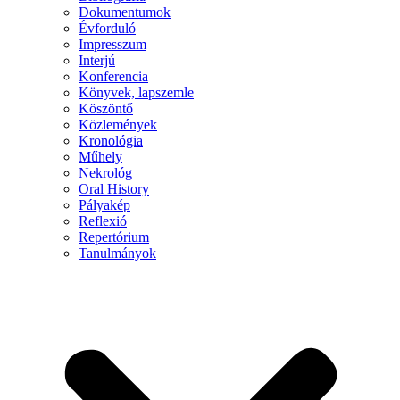
Dokumentumok
Évforduló
Impresszum
Interjú
Konferencia
Könyvek, lapszemle
Köszöntő
Közlemények
Kronológia
Műhely
Nekrológ
Oral History
Pályakép
Reflexió
Repertórium
Tanulmányok