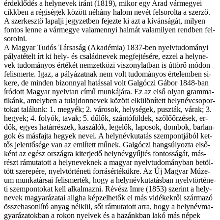
ér­dek­lő­dés a hely­ne­vek iránt (1819), mi­kor egy Arad vár­me­gyei
cikk­ben a ré­gi­sé­gek kö­zött né­hány ha­lom ne­vét fel­so­rol­ta a szer­ző.
A szer­kesz­tő lap­al­ji jegy­zet­ben fe­jez­te ki azt a kí­ván­sá­gát, mi­lyen
fon­tos len­ne a vár­me­gye va­la­men­­nyi hal­mát va­la­mi­lyen rend­ben fel­
so­rol­ni.
A Ma­gyar Tu­dós Tár­sa­ság (Aka­dé­mia) 1837-ben nyelv­tu­do­má­nyi
pá­lya­té­telt írt ki hely- és csa­lád­ne­vek meg­fej­té­sé­re, ez­zel a hely­ne­
vek tu­do­má­nyos ér­té­két nem­zet­kö­zi vi­szony­lat­ban is út­tö­rő mó­don
fel­is­mer­te. Igaz, a pá­lyá­zat­nak nem volt tu­do­má­nyos ér­te­lem­ben si­
ke­re, de min­den bi­zon­­nyal ha­tás­sal volt Gal­góczi Gá­bor 1848-ban
író­dott Ma­gyar nyelv­tan cí­mű mun­ká­já­ra. Ez az el­ső olyan gram­ma­
ti­kánk, amely­ben a tu­laj­don­ne­vek kö­zött el­kü­lö­ní­tett hely­név­cso­por­
to­kat ta­lá­lunk: 1. me­gyék; 2. vá­ro­sok, hely­sé­gek, pusz­ták, vá­rak; 3.
he­gyek; 4. fo­lyók, ta­vak; 5. dű­lők, szán­tó­föl­dek, sző­lő­őr­zé­sek, er­
dők, egyes ha­tár­ré­szek, ka­szá­lók, le­ge­lők, la­po­sok, dom­bok, bar­lan­
gok és más­faj­ta he­gyek ne­vei. A hely­név­ku­ta­tás szem­pont­já­ból ket­
tős je­len­tő­sé­ge van az em­lí­tett mű­nek. Gal­góczi hang­sú­lyoz­ta el­ső­
ként az egész or­szág­ra ki­ter­je­dő hely­név­gyűj­tés fon­tos­sá­gát, más­
részt rá­mu­ta­tott a hely­ne­vek­nek a ma­gyar nyelv­tu­do­mány­ban be­töl­
tött sze­re­pé­re, nyelv­tör­té­ne­ti for­rás­ér­té­kük­re. Az Új Ma­gyar Mú­ze­
um mun­ka­tár­sai fel­is­mer­ték, hogy a hely­név­ku­ta­tás­ban nyelv­tör­té­ne­
ti szem­pon­to­kat kell al­kal­maz­ni. Ré­vész Im­re (1853) sze­rint a hely­
ne­vek ma­gya­rá­za­tai alig­ha kép­zel­he­tők el más vi­dé­kek­ről szár­ma­zó
ös­­sze­ha­son­lí­tó anyag nél­kül, sőt rá­mu­ta­tott ar­ra, hogy a hely­név­ma­
gya­rá­za­tok­ban a ro­kon nyel­vek és a ha­zánk­ban la­kó más né­pek