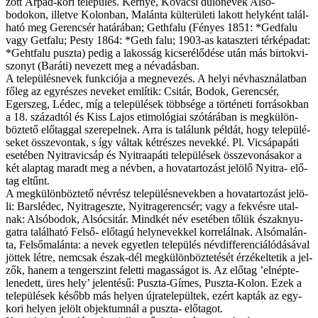
zott Ár­pád-ko­ri te­le­pü­lés. Kernye, Ko­vá­csi dű­lő­ne­vek Alsó­
bodokon, il­let­ve Kolon­ban, Malán­ta kül­te­rü­le­ti la­kott hely­ként ta­lál­
ha­tó meg Ge­ren­csér ha­tá­rá­ban; Geth­falu (Fé­nyes 1851: *Gedfalu
vagy Get­falu; Pesty 1864: *Geth fa­lu; 1903-as ka­tasz­te­ri tér­kép­adat:
*Gehtfalu pusz­ta) pe­dig a la­kos­ság ki­cse­ré­lő­dé­se után más bir­tok­vi­
szonyt (Ba­rá­ti) ne­ve­zett meg a név­adás­ban.
A te­le­pü­lés­ne­vek funk­ci­ó­ja a meg­ne­ve­zés. A he­lyi név­hasz­ná­lat­ban
fő­leg az egy­ré­szes ne­ve­ket em­lí­tik: Csitár, Bodok, Ge­ren­csér,
Egerszeg, Lédec, míg a te­le­pü­lé­sek több­sé­ge a tör­té­ne­ti for­rá­sok­ban
a 18. szá­zad­tól és Kiss La­jos eti­mo­ló­gi­ai szó­tá­rá­ban is meg­kü­lön­
böz­te­tő elő­tag­gal sze­re­pel­nek. Ar­ra is ta­lá­lunk pél­dát, hogy te­le­pü­lé­
se­ket ös­­sze­von­tak, s így vál­tak két­ré­szes ne­vek­ké. Pl. Vic­sá­pa­páti
ese­té­ben Nyi­trav­ic­sáp és Nyi­traapáti te­le­pü­lé­sek ös­­sze­vo­ná­sa­kor a
két alap­tag ma­radt meg a név­ben, a ho­va­tar­to­zást je­lö­lő Nyi­tra- elő­
tag el­tűnt.
A meg­kü­lön­böz­te­tő név­rész te­le­pü­lés­ne­vek­ben a ho­va­tar­to­zást je­lö­
li: Barslédec, Nyi­trageszte, Nyi­tragerenc­sér; vagy a fek­vés­re utal­
nak: Alsó­bodok, Alsóc­sitár. Mind­két név ese­té­ben tő­lük észak­nyu­
gat­ra ta­lál­ha­tó Fel­ső- elő­ta­gú hely­ne­vek­kel kor­re­lál­nak. Alsó­malán­
ta, Fel­ső­malán­ta: a ne­vek egyet­len te­le­pü­lés név­dif­fe­ren­ci­á­ló­dá­sá­val
jöt­tek lét­re, nem­csak észa­k-dél meg­kü­lön­böz­te­té­sét ér­zé­kel­te­tik a jel­
zők, ha­nem a ten­ger­szint fe­let­ti ma­gas­sá­got is. Az elő­tag ’el­népte­
lenedet­t, üres hely’ je­len­té­sű: Puszta-Gímes, Puszta-Kolon. Ezek a
te­le­pü­lé­sek ké­sőbb más he­lyen új­ra­te­le­pül­tek, ezért kap­ták az egy­
ko­ri he­lyen je­lölt ob­jek­tum­nál a pusz­ta- elő­ta­got.