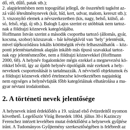
dő, rét, dű­lő, pa­tak stb.);
2. alap­je­len­tés­ben nem to­po­grá­fi­ai jel­le­gű, de ös­­sze­té­te­li tag­ként az­
zá vá­ló lé­te­sít­mény­ne­vek (kút, híd, kert, ud­var, ma­lom, ke­reszt stb.);
3. vi­szo­nyí­tó ele­mek a név­szer­ke­zet­ben (kis, nagy, bel­ső, kül­ső, al­
só, fel­ső, ré­gi, új stb.). Ba­logh La­jos sze­rint ez utób­bi­ak nem tar­toz­
nak a föld­raj­zi köz­ne­vek ka­te­gó­ri­á­já­ba.
Hoff­mann Ist­ván sze­rint a má­so­dik cso­port­ba tar­to­zó (ál­lo­más, gyár,
kocs­ma, szo­bor) köz­sza­vak – bár két­ség­kí­vül van ’he­ly’ je­len­té­sük,
mi­vel tá­jé­ko­zó­dás­ra lo­ká­lis kö­tött­sé­gük ré­vén fel­hasz­nál­ha­tók – köz­
pon­ti je­len­tés­tar­tal­muk alap­ján in­kább más tí­pu­sú sza­vak­kal tar­toz­
nak egy je­len­tés­me­ző­be, nem a föld­raj­zi köz­ne­vek­kel (Hoffmann
2000, 68). A hely­név fo­ga­lom­kö­re még­is ezek­kel a meg­ne­ve­zé­si kö­
rök­kel bő­vül, így az újabb hely­név-ti­po­ló­gi­ák már ezek­nek a hely­
ne­vek­nek cso­por­to­sí­tá­sát is tar­tal­maz­zák. A név­vi­se­lő ob­jek­tu­mok és
a föld­raj­zi köz­ne­vek el­té­rő ér­tel­me­zé­se kö­vet­kez­té­ben nap­ja­in­kig
nem egy­sé­ges a hely­név­faj­ták főbb ka­te­gó­ri­á­i­nak el­ha­tá­ro­lá­sa a ma­
gyar név­ta­ni iro­da­lom­ban.
2. A tör­té­ne­ti ne­vek je­len­tő­sé­ge
A hely­ne­vek irán­ti ér­dek­lő­dés a 19. szá­zad el­ső év­ti­ze­de­i­től nyo­mon
kö­vet­he­tő. Leg­elő­ször Vi­rág Be­ne­dek 1804. jú­li­us 30-i Ka­zin­czy
Fe­renc­hez in­té­zett le­ve­lé­ben mu­tat ér­dek­lő­dést a hely­ne­vek gyűj­té­se
irán­t. A Tu­do­má­nyos Gyűj­te­mény szer­kesz­tő­sé­gé­ben is fel­éb­redt az