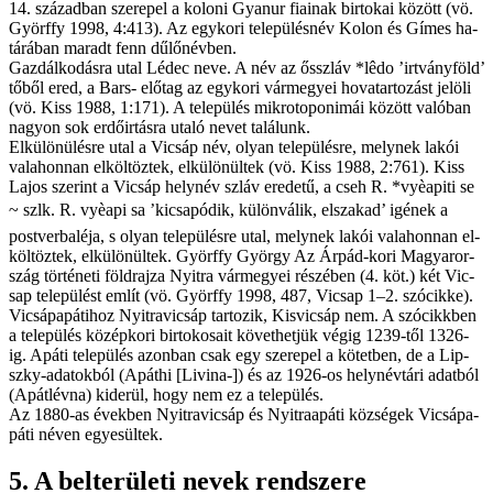
14. szá­zad­ban sze­re­pel a koloni Gya­nur fi­a­i­nak bir­to­kai kö­zött (vö.
Györffy 1998, 4:413). Az egy­ko­ri te­le­pü­lés­név Kolon és Gí­mes ha­
tá­rá­ban ma­radt fenn dű­lő­név­ben.
Gaz­dál­ko­dás­ra utal Lédec ne­ve. A név az ős­szláv *lêdo ’irtványföld’
tő­ből ered, a Bars- elő­tag az egy­ko­ri vár­me­gyei ho­va­tar­to­zást je­lö­li
(vö. Kiss 1988, 1:171). A te­le­pü­lés mikro­to­pon­imái kö­zött va­ló­ban
na­gyon sok er­dő­ir­tás­ra uta­ló ne­vet ta­lá­lunk.
El­kü­lö­nü­lés­re utal a Vic­sáp név, olyan te­le­pü­lés­re, mely­nek la­kói
va­la­hon­nan el­köl­töz­tek, el­kü­lö­nül­tek (vö. Kiss 1988, 2:761). Kiss
La­jos sze­rint a Vic­sáp hely­név szláv ere­de­tű, a cseh R. *vyèapi­ti se
~ szlk. R. vyèapi sa ’kic­sapódik, kü­lön­vá­lik, el­sza­kad’ igé­nek a
postver­balé­ja, s olyan te­le­pü­lés­re utal, mely­nek la­kói va­la­hon­nan el­
köl­töz­tek, el­kü­lö­nül­tek. Györffy Györ­gy Az Ár­pád-ko­ri Ma­gyar­or­
szág tör­té­ne­ti föld­raj­za Nyi­tra vár­me­gyei ré­szé­ben (4. köt.) két Vic­
sap te­le­pü­lést em­lít (vö. Györffy 1998, 487, Vic­sap 1–2. szó­cik­ke).
Vic­sá­pa­páti­hoz Nyi­trav­ic­sáp tar­to­zik, Kisvic­sáp nem. A szó­cikk­ben
a te­le­pü­lés kö­zép­ko­ri bir­to­ko­sa­it kö­vet­het­jük vé­gig 1239-től 1326-
ig. Apá­ti te­le­pü­lés azon­ban csak egy sze­re­pel a kö­tet­ben, de a Lip­
szky-ada­tok­ból (Apáthi [Livina-]) és az 1926-os hely­név­tá­ri adat­ból
(Apátlévna) ki­de­rül, hogy nem ez a te­le­pü­lés.
Az 1880-as évek­ben Nyi­trav­ic­sáp és Nyi­traapáti köz­sé­gek Vic­sá­pa­
páti né­ven egye­sül­tek.
5. A bel­te­rü­le­ti ne­vek rend­sze­re