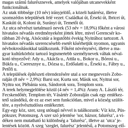
ma­gas szá­mú falurészn­evek, ame­lyek va­ló­já­ban ut­ca­ne­vek­ként
funk­ci­o­nál­nak.
Az utak több­sé­ge (10 név) irány­je­lö­lő, a kö­ze­li ha­tár­rész, il­let­ve
szom­szé­dos te­le­pü­lé­sek fe­lé ve­zet: Család­kai út, Ér­se­ki út, Ibri­cei út,
Kaskúti út, Koloni út, Surányi út, Te­me­tői út.
Az ut­ca név­részt tar­tal­ma­zó ne­vek (53 név = 18,9%) fő­ként a vá­ro­si
hi­va­ta­los név­adás ered­mé­nye­ként jöt­tek lét­re, mi­vel Ge­ren­csér ko­
ráb­ban 20 évig, Alsóc­sitár a leg­utób­bi éve­kig Nyitrához tar­to­zott. A
hi­va­ta­los név­adás sze­ren­csé­sebb ese­tét kí­sér­het­jük nyo­mon, ugyan­is
név­bok­ro­sí­tá­sok­kal ta­lál­ko­zunk. Fő­ként nö­vény­né­vi, il­let­ve a ma­
gyar kul­túr­kör­höz tar­to­zó leg­is­mer­tebb sze­mély­ne­vek vál­tak név­al­
ko­tó té­nye­ző­vé: Ady u., Akác­fa u., At­ti­la u., Bo­kor u., Bórosi u.,
Bükfa u., Cse­resz­nye u., Dó­zsa u., Er­dő­alat­ti u., Ér­se­ki u., Fábry u.,
Pe­tő­fi u.
A te­le­pü­lé­sek épí­té­sze­ti el­ren­de­zé­sé­re utal a sor meg­ne­ve­zés Zob­o­
ralján (8 név = 2,9%): Barsi sor, Kur­ta sor, Má­sik sor, Nyi­trai sor,
Nyi­tra sor, Plé­bá­nia so­ra, Sán­do­rok so­ra, Temp­lom so­ra.
A te­rek hely­meg­je­lö­lé­se kö­zül (4 név = 1,4%): Arany A. Lász­ló tér,
Fecs­ken­dő­tér, Temp­lom tér, Vá­sár­tér Zob­o­ralján csak egy em­lé­kez­
te­tő szán­dé­kú, de ez az eset sem funkciót­lan, mi­vel a köz­ség szü­löt­
té­re, a nyel­vész­tu­dós­ra em­lé­kez­tet.
Egy-­e­gy köz, szer, szeg utó­ta­gú név­vel is ta­lál­ko­zunk: Víz köz, Püs­
pök­szer, Po­tom­szeg. A szer szó je­len­té­se ’sor, ház­sor, fa­lu­rész’, a vi­
dé­ken nem mu­tat­ha­tó ki kü­lönb­ség a ’falurész’, il­let­ve az ’ut­ca’ je­
len­té­sek kö­zött. A szeg ’sze­glet, fa­lu­rész’ je­len­té­sű, a Po­tom­szeg elő­