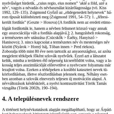
nyel­vű­sé­get hir­de­tik, „cuius regio, eius nomen” ’akié a föld, azé a
név’, va­gyis a név­adás és név­hasz­ná­lat ki­zá­ró­la­gos­sá­ga (vö. Kiss
1992, 129–135). Zsig­mond Győ­ző az „el­ide­ge­ne­dett hely­nevek” há­
rom tí­pu­sát kü­lön­böz­te­ti meg (Zsig­mond 1991, 54–57): 1. „fél­re­si­
ke­rült for­dí­tás” (Geszte > Hoso­va) [A for­dí­tók nem az ere­de­ti eti­mo­
ló­gi­át for­dí­tot­ták le, ha­nem a név­ben fel­is­mert köz­szó vagy an­nak
egy as­­szo­ci­á­ci­ó­ja vált a for­dí­tás alap­já­vá.]; 2. hang­zás­be­li ro­kon­ság,
a ter­mé­sze­tes név után­zá­sa (Csücskők > Èaèky, Hany­iszó >
Hanisovo); 3. nincs kap­cso­lat a ter­mé­sze­tes név és mes­ter­sé­ges név
kö­zött (Nyá­rok > Horný háj, Tó­ban in­nen > Pred riek­ou).
Zob­o­ral­ja több mint 80 éve nem tar­to­zik az anya­or­szág­hoz, az az­óta
meg­je­lent tér­ké­pek fő­ként szlo­vák nyel­vű­ek. Ez­zel azt a lát­sza­tot
kel­tik, mint­ha a te­rü­le­ten élő né­pes­ség ki­cse­ré­lő­dött vol­na, vagy a la­
kos­ság tel­jes as­­szi­mi­lá­ci­ó­ját elő­re­ve­tít­ve a nyelv­cse­re fo­lya­ma­ta már
le­zaj­lott vol­na. Eze­ken a tér­ké­pe­ken a ko­ráb­bi ka­tasz­te­ri ne­vek tü­
kör­for­dí­tás­ban, il­let­ve rész­for­dí­tás­ban je­len­nek meg. Né­hány eset­
ben azon­ban a szlo­vák el­ne­ve­zés tel­je­sen új mo­ti­vá­ci­ón ala­pul. A
név­vál­to­zás­ok kér­dés­kö­rét, a nyel­vi kon­trasz­tiv­itást Tö­rök Ta­más
vizs­gál­ta (Tö­rök 2002b, 190–194).
4. A te­le­pü­lés­ne­vek rend­sze­re
A tör­té­ne­ti hely­név­ku­ta­tá­sok alap­ján meg­ál­la­pít­ha­tó, hogy az Ár­pád-