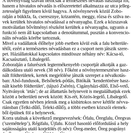
A nö­vény­vi­lág sza­va­it nem­csak a ter­mé­sze­tes név­adás hasz­nál­ja föl,
ha­nem a hi­va­ta­los név­adás is elő­sze­re­tet­tel al­kal­maz­za az ut­ca jel­leg­
ze­tes­sé­gét fi­gyel­men kí­vül hagy­va. A nö­vény­ne­vek kö­zül Zob­o­
ralján a bükk­fa, fa, cse­resz­nye, kri­zan­tém, meg­gy, ró­zsa és szil­va ne­
vek ke­rül­tek hi­va­ta­los név­adás­sal a név­anyag­ba. Ezek a köz­sza­vak
mo­ti­vá­lat­lan bő­vít­mé­nyi rész­ként ke­rül­tek a név­anyag­ba, ugyan­is a
funk­ció nem áll kap­cso­lat­ban a denotá­tum­mal, pusz­tán a kon­ven­ci­o­
ná­lis név­adás kö­ré­be tar­toz­nak.
Mi­vel a vad­ál­lat­ok élő­he­lye jobb eset­ben kí­vül esik a fa­lu bel­te­rü­le­
té­től, ezért a ter­mé­sze­tes név­adás­ban ez a cso­port nem ját­szik sze­re­
pet. Há­zi­ál­lat­ok­kal kap­cso­la­tos mind­ös­­sze né­hány név: Kác­sa-tó,
Ka­csa­úsz­ta­tó, Li­ba­le­ge­lő.
Zob­o­ralján a fa­lu­ré­szek leg­ter­mé­ke­nyebb cso­port­ját al­kot­ják a gaz­
dál­ko­dás­ra uta­ló ne­vek (38 név). Fő­ként a nö­vény­ter­mesz­tés­re hasz­
nált föld­te­rü­le­tek, ker­tek meg­je­lö­lé­se ját­szik sze­re­pet a név­al­ko­tás­
ban: Al­só-fun­du­sok, Bel­ső­te­lek-pót­lás, Bitókák ’kendertörésre hasz­
nált ki­sebb föld­te­rü­let’, (táj­szó Zsérén), Ci­gány­há­zi-dű­lő, El­ső-ve­tő,
Nyitványok ’irtás’; de az ál­lat­tar­tás hely­ne­ve­it is meg­ta­lál­hat­juk ezek
kö­zött a bel­te­rü­le­ti ne­vek kö­zött: Kis-rét, Kö­zös-le­ge­lő, Li­ba­le­ge­lő.
Csak egyet­len név­ben je­le­nik meg a kis­bir­to­kos ne­ve két­fé­le név­va­
ri­áns­ban (Tel­ki-dű­lő, Te­le­ki-dű­lő), a töb­bi eset­ben köz­szói ele­mek­
ből épül­nek föl a hely­ne­vek.
Kor­ra utal­nak a kö­vet­ke­ző meg­ne­ve­zé­sek: Ófalu, Öreg­fa­lu, Öreg­vas
(’szemét­telep’), Régi­falu, Új­fa­lu. Kö­zel ha­son­ló elő­for­du­lá­sú a hely
sa­já­tos­sá­gá­ra uta­ló kor­je­lö­lés (6 név): Öreg-me­der, Öreg pogrányi