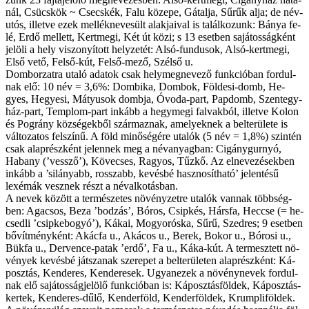
nál, Csücs­kök ~ Csec­skék, Fa­lu kö­ze­pe, Gát­al­ja, Sű­rűk al­ja; de név­
utós, il­let­ve ezek mel­lékn­evesült alak­ja­i­val is ta­lál­ko­zunk: Bá­nya fe­
lé, Er­dő mel­lett, Kert­megi, Két út kö­zi; s 13 eset­ben sa­já­tos­ság­ként
je­lö­li a hely vi­szo­nyí­tott hely­ze­tét: Al­só-fun­du­sok, Alsó-k­ert­megi,
El­ső ve­tő, Fel­ső-kút, Fel­ső-me­ző, Szél­ső u.
Dom­bor­zat­ra uta­ló ada­tok csak hely­meg­ne­ve­ző funk­ci­ó­ban for­dul­
nak elő: 10 név = 3,6%: Dom­bika, Dom­bok, Földe­si-­dom­b, He­
gyes, Hegye­si, Mátyu­sok domb­ja, Óvo­da-part, Pap­domb, Szent­egy­
ház-part, Temp­lom-part in­kább a hegyme­gi fal­vak­ból, il­let­ve Kolon
és Pográny köz­sé­gek­ből szár­maz­nak, ame­lyek­nek a bel­te­rü­le­te is
vál­to­za­tos fel­szí­nű. A föld mi­nő­sé­gé­re uta­lók (5 név = 1,8%) szin­tén
csak alap­rész­ként je­len­nek meg a név­anyag­ban: Cigánygurnyó,
Habany (’vessző’), Kö­ve­cses, Ragyos, Tűz­kő. Az el­ne­ve­zé­sek­ben
in­kább a ’silányab­b, ros­­szabb, ke­vés­bé hasz­no­sít­ha­tó’ je­len­té­sű
lexémák vesz­nek részt a név­al­ko­tás­ban.
A ne­vek kö­zött a ter­mé­sze­tes nö­vény­zet­re uta­lók van­nak több­ség­
ben: Agac­sos, Beza ’bodzás’, Bó­ros, Csip­kés, Hárs­fa, Heccse (= he­
csed­li ’csip­ke­b­o­gyó’), Ká­kai, Mo­gy­oróska, Sű­rű, Szed­res; 9 eset­ben
bő­vít­mény­ként: Akác­fa u., Aká­cos u., Be­rek, Bo­kor u., Bórosi u.,
Bükfa u., Der­vence-­patak ’erdő’, Fa u., Ká­ka-kút. A ter­mesz­tett nö­
vé­nyek ke­vés­bé ját­sza­nak sze­re­pet a bel­te­rü­le­ten alap­rész­ként: Ká­
posz­tás, Ken­de­res, Ken­de­re­sek. Ugyan­ezek a nö­vény­ne­vek for­dul­
nak elő sa­já­tos­ság­je­lö­lő funk­ci­ó­ban is: Ká­posz­tás­föl­dek, Ká­posz­tás­
ker­tek, Ken­de­res-dű­lő, Ken­der­föld, Ken­der­föl­dek, Krump­li­föl­dek.