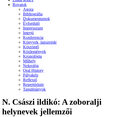
Rovatok
Agora
Bibliográfia
Dokumentumok
Évforduló
Impresszum
Interjú
Konferencia
Könyvek, lapszemle
Köszöntő
Közlemények
Kronológia
Műhely
Nekrológ
Oral History
Pályakép
Reflexió
Repertórium
Tanulmányok
N. Császi ildikó: A zoboralji
helynevek jellemzői