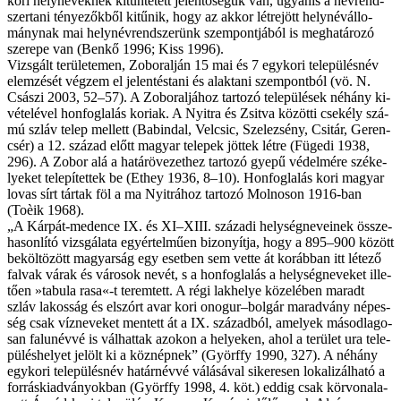
ko­ri hely­ne­vek­nek ki­tün­te­tett je­len­tő­sé­gük van, ugyan­is a név­rend­
szer­ta­ni té­nye­zők­ből ki­tű­nik, hogy az ak­kor lét­re­jött hely­név­ál­lo­
mány­nak mai hely­név­rend­sze­rünk szem­pont­já­ból is meg­ha­tá­ro­zó
sze­re­pe van (Benkő 1996; Kiss 1996).
Vizs­gált te­rü­le­te­men, Zob­o­ralján 15 mai és 7 egy­ko­ri te­le­pü­lés­név
elem­zé­sét vég­zem el je­len­tés­ta­ni és alak­ta­ni szem­pont­ból (vö. N.
Császi 2003, 52–57). A Zo­b­o­raljához tar­to­zó te­le­pü­lé­sek né­hány ki­
vé­te­lé­vel hon­fog­la­lás ko­ri­ak. A Nyi­tra és Zsit­va kö­zöt­ti cse­kély szá­
mú szláv te­lep mel­lett (Babindal, Velc­sic, Szelezsény, Csitár, Ge­ren­
csér) a 12. szá­zad előtt ma­gyar te­le­pek jöt­tek lét­re (Fügedi 1938,
296). A Zobor alá a ha­tár­öve­zet­hez tar­to­zó gye­pű vé­del­mé­re szé­ke­
lye­ket te­le­pí­tet­tek be (Ethey 1936, 8–10). Hon­fog­la­lás ko­ri ma­gyar
lo­vas sírt tár­tak föl a ma Nyitrához tar­to­zó Mol­no­son 1916-ban
(Toèik 1968).
„A Kár­pát-me­den­ce IX. és XI–XIII. szá­za­di hely­ség­ne­ve­i­nek ös­­sze­
ha­son­lí­tó vizs­gá­la­ta egy­ér­tel­mű­en bi­zo­nyít­ja, hogy a 895–900 kö­zött
be­köl­tö­zött ma­gyar­ság egy eset­ben sem vet­te át ko­ráb­ban itt lé­te­ző
fal­vak vá­rak és vá­ro­sok ne­vét, s a hon­fog­la­lás a hely­ség­ne­ve­ket il­le­
tő­en »tab­u­la rasa«-t te­rem­tett. A ré­gi lak­he­lye kö­ze­lé­ben ma­radt
szláv la­kos­ság és el­szórt avar ko­ri ono­gur–bol­gár ma­rad­vány né­pes­
ség csak víz­ne­ve­ket men­tett át a IX. szá­zad­ból, ame­lyek má­sod­la­go­
san fa­lu­név­vé is vál­hat­tak azo­kon a he­lye­ken, ahol a te­rü­let ura te­le­
pü­lés­he­lyet je­lölt ki a köz­nép­nek” (Györffy 1990, 327). A né­hány
egy­ko­ri te­le­pü­lés­név ha­tár­név­vé vá­lá­sá­val si­ke­re­sen lo­ka­li­zál­ha­tó a
for­rás­ki­ad­vány­ok­ban (Györffy 1998, 4. köt.) ed­dig csak kör­vo­na­la­