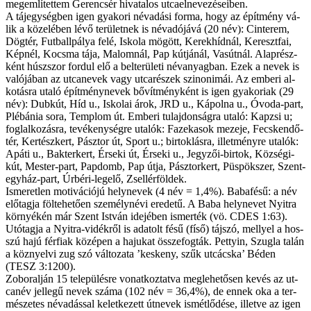
meg­em­lí­tet­tem Ge­ren­csér hi­va­ta­los ut­ca­el­ne­ve­zé­se­i­ben.
A táj­egy­ség­ben igen gya­ko­ri név­adá­si for­ma, hogy az épít­mény vá­
lik a kö­ze­lé­ben lé­vő te­rü­let­nek is név­adó­já­vá (20 név): Cin­te­rem,
Dög­tér, Fut­ball­pá­lya fe­lé, Is­ko­la mö­gött, Ke­rek­híd­nál, Ke­reszt­fai,
Kép­nél, Kocs­ma tá­ja, Ma­lom­nál, Pap kút­já­nál, Vas­út­nál. Alap­rész­
ként húszs­zor for­dul elő a bel­te­rü­le­ti név­anyag­ban. Ezek a ne­vek is
va­ló­já­ban az ut­ca­ne­vek vagy ut­ca­ré­szek szi­no­ni­mái. Az em­be­ri al­
ko­tás­ra uta­ló épít­mény­ne­vek bő­vít­mény­ként is igen gya­ko­ri­ak (29
név): Dubkút, Híd u., Is­ko­lai árok, JRD u., Ká­pol­na u., Óvo­da-part,
Plé­bá­nia so­ra, Temp­lom út. Em­be­ri tu­laj­don­ság­ra uta­ló: Kap­zsi u;
fog­lal­ko­zás­ra, te­vé­keny­ség­re uta­lók: Fa­ze­ka­sok me­ze­je, Fecs­ken­dő­
tér, Ker­tész­kert, Pász­tor út, Sport u.; bir­tok­lás­ra, il­let­mény­re uta­lók:
Apá­ti u., Bak­ter­kert, Ér­se­ki út, Ér­se­ki u., Jegy­zői-bir­tok, Köz­sé­gi-
kút, Mes­ter-part, Pap­domb, Pap út­ja, Pász­tor­kert, Püs­pök­szer, Szent­
egy­ház-part, Úr­bé­ri-le­ge­lő, Zsel­lér­föl­dek.
Is­me­ret­len mo­ti­vá­ci­ó­jú helyn­evek (4 név = 1,4%). Ba­ba­fé­sű: a név
elő­tag­ja föl­te­he­tő­en sze­mély­né­vi ere­de­tű. A Ba­ba hely­ne­vet Nyi­tra
kör­nyé­kén már Szent Ist­ván ide­jé­ben is­mer­ték (vö. CDES 1:63).
Utó­tag­ja a Nyi­tra-vidékről is ada­tolt fé­sű (físő) táj­szó, mel­­lyel a hos­­
szú ha­jú fér­fi­ak kö­zé­pen a ha­ju­kat ös­­sze­fog­ták. Pet­ty­in, Szugla ta­lán
a köz­nyel­vi zug szó vál­to­za­ta ’keskeny, szűk ut­cács­ka’ Béden
(TESZ 3:1200).
Zob­o­ralján 15 te­le­pü­lés­re vo­nat­koz­tat­va meg­le­he­tő­sen ke­vés az ut­
ca­név jel­le­gű ne­vek szá­ma (102 név = 36,4%), de en­nek oka a ter­
mé­sze­tes név­adás­sal ke­let­ke­zett út­ne­vek is­mét­lő­dé­se, il­let­ve az igen