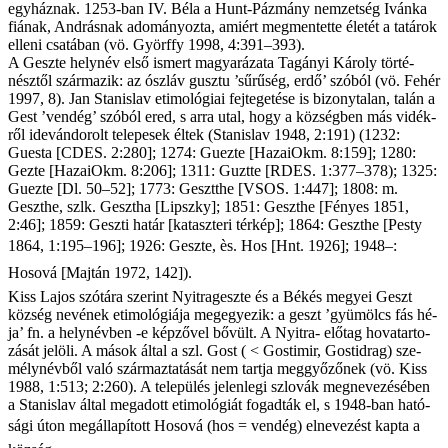
egy­ház­nak. 1253-ban IV. Bé­la a Hunt-Páz­mány nem­zet­ség Iván­ka
fi­á­nak, And­rás­nak ado­má­nyoz­ta, ami­ért meg­men­tet­te éle­tét a ta­tá­rok
el­le­ni csa­tá­ban (vö. Györffy 1998, 4:391–393).
A Geszte hely­név el­ső is­mert ma­gya­rá­za­ta Tagányi Kár­oly tör­té­
nész­től szár­ma­zik: az ószláv gusz­tu ’sűrűség, er­dő’ szó­ból (vö. Fe­hér
1997, 8). Jan Stanislav eti­mo­ló­gi­ai fej­te­ge­té­se is bi­zony­ta­lan, ta­lán a
Gest ’vendég’ szó­ból ered, s ar­ra utal, hogy a köz­ség­ben más vi­dék­
ről ide­ván­do­rolt te­le­pe­sek él­tek (Stanislav 1948, 2:191) (1232:
Gues­ta [CDES. 2:280]; 1274: Guezte [HazaiOkm. 8:159]; 1280:
Gezte [HazaiOkm. 8:206]; 1311: Guztte [RDES. 1:377–378); 1325:
Guezte [Dl. 50–52]; 1773: Geszt­the [VSOS. 1:447]; 1808: m.
Geszthe, szlk. Gesztha [Lipszky]; 1851: Geszthe [Fé­nyes 1851,
2:46]; 1859: Gesz­ti ha­tár [ka­tasz­te­ri tér­kép]; 1864: Geszthe [Pesty
1864, 1:195–196]; 1926: Geszte, ès. Hos [Hnt. 1926]; 1948–:
Hosová [Majtán 1972, 142]).
Kiss La­jos szó­tá­ra sze­rint Nyi­trageszte és a Bé­kés me­gyei Geszt
köz­ség ne­vé­nek eti­mo­ló­gi­á­ja meg­egye­zik: a geszt ’gyümölcs fás hé­
ja’ fn. a hely­név­ben -e kép­ző­vel bő­vült. A Nyi­tra- elő­tag ho­va­tar­to­
zá­sát je­lö­li. A má­sok ál­tal a szl. Gost ( < Gos­timir, Gostidrag) sze­
mély­név­ből va­ló szár­maz­ta­tá­sát nem tart­ja meg­győ­ző­nek (vö. Kiss
1988, 1:513; 2:260). A te­le­pü­lés je­len­le­gi szlo­vák meg­ne­ve­zé­sé­ben
a Stanislav ál­tal meg­adott eti­mo­ló­gi­át fo­gad­ták el, s 1948-ban ha­tó­
sá­gi úton meg­ál­la­pí­tott Hosová (hos = ven­dég) el­ne­ve­zést kap­ta a