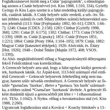
Fog­lal­ko­zás­ne­vet őr­zött meg a Csitár ’pa­jzs­gyártók’, s eti­mo­ló­gi­a­i­
lag azo­nos a Csa­tár hely­név­vel (vö. Kiss 1988, 1:310, 334), Györffy
Györ­gy és Kiss La­jos sze­rint is a fa­lut ere­de­ti­leg ki­rá­lyi pajzs­gyár­
tók, csa­tá­rok lak­ták. A Csitár hely­név szláv ere­de­tű, a szb.–hv. Šti­
tari (töb­bes szá­mú) és cseh Ští­tary (töb­bes szá­mú) hely­ne­vek­kel azo­
nos je­len­té­sű (1113: Sitar [Fejérpataky 1892, 60–61]; CDES. 1:66–
7]; 1246: Chatar [CDES. 2:158]; 1283: Chithar [Györffy 1998,
368]; 1291: Csi­tar [F. 6:175]; 1302: Chithar; 1773: Csi­tar [VSOS.
1:339]; 1808: m. Csitár [Lipszky]; 1851: Csitár [Fé­nyes 1851,
1:221]; 1864: Csit­tár [Pesty 1964, 1:104–105]; 1879: Csitár, 1882:
Ma­gyar Csitár [ka­tasz­te­ri tér­ké­pek]; 1926: Alsóc­sitár, ès. Èitary
[Hnt. 1926]; 1948–: Dolné Štitáre [Majtán 1972, 408; VSOS.
1:339]).
Az Al­só- meg­kü­lön­böz­te­tő elő­tag a Nagy­tapolc­sánytól dél­nyu­gat­ra
fek­vő Fel­ső­csitár­ral van kor­re­lá­ci­ó­ban.
A Ge­ren­csér hely­név ar­ra utal, hogy a fa­lut egy­kor ki­rá­lyi ge­ren­csé­
rek, fa­ze­ka­sok lak­ták. Az Ár­pád-ko­ri, 1113-ból szár­ma­zó el­ső em­lí­
té­sű Ge­ren­csér ~ Ge­len­csér hely­ne­vek fel­te­he­tő­leg még nem ma­
gyar, ha­nem szláv név­adás ered­mé­nyei. A Ge­ren­csér hely­név az ős­
szláv *gъrnьčarь ’fazekas’, il­let­ve a *gъrnьcь ’kis fa­zék’ szár­ma­zé­
ka, a töb­bes szá­mú *Gъrnьčare ’fazeka­sok’ át­vé­te­le. A ge­len­csér fő­
ként du­nán­tú­li táj­szó a ge­ren­csér­ből jött lét­re r > l el­ha­so­nu­lás­sal
(vö. TESz. 1:1042). A Nyi­t­ra- elő­tag a ho­va­tar­to­zás­ra utal (vö. Kiss
1988, 2:260).
Ugyan­csak fog­lal­ko­zás­ra utal a Ko­vá­csi < Koachy bir­tok­név a 13–