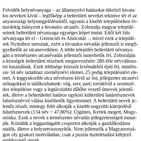
Fel­vi­dék hely­név­anya­ga – az ál­lam­nyel­vi ha­tá­so­kat tük­rö­ző hi­va­ta­
los ne­ve­ken kí­vül – leg­fő­képp a bel­te­rü­le­ti ne­ve­ket te­kint­ve tér el az
anya­or­szá­gi hely­meg­je­lö­lé­sek­től, ugyan­is a ki­sebb te­le­pü­lé­se­ken év­
ti­ze­de­kig hi­ány­zott a hi­va­ta­los ut­ca­név. Zob­o­ral­ja ma­gyar te­le­pü­lé­
se­i­nek bel­te­rü­le­ti név­anya­ga egy­sé­ges ké­pet mu­tat. Et­től két fa­lu
név­anya­ga tér el – Ge­ren­csér és Alsóc­sitár –, mi­vel ezek a te­le­pü­lé­
sek Nyitrához tar­toz­tak, ezért a hi­va­ta­los név­adás jel­lem­zői is meg­fi­
gyel­he­tők az ut­ca­ne­ve­ik­ben. A töb­bi te­le­pü­lés bel­te­rü­le­ti név­anya­
gán a ter­mé­sze­tes ut­ca­név­adás jel­lem­zői is­mer­he­tők fel. Zob­o­ralján
a köz­sé­gek bel­te­rü­le­ti ré­szé­nek meg­ne­ve­zé­sé­re 280-fé­le név­vál­to­za­
tot hasz­nál­nak. Ezek több­sé­ge köz­szói lexémák­ból épül fel, mind­ös­­
sze 34 név tar­tal­maz sze­mély­né­vi ele­met, 25 pe­dig te­le­pü­lés­né­vi ele­
met. A leg­gya­ko­ribb ut­ca név­ré­szen kí­vül az ősi, jel­leg­ze­tes ut­ca­né­vi
utó­tag­ok­kal is ta­lál­koz­ha­tunk: vég, szer, part; ezen­kí­vül a szom­szé­
dos te­le­pü­lés­re vagy a leg­tá­vo­lab­bi dű­lő­be ve­ze­tő út­ne­vek je­len­tő­
sek, il­let­ve a bel­te­rü­let­tel ha­tá­ros egy­ko­ri kül­te­rü­le­ti ha­tár­rész­ne­vek
falurésznévvé vá­lá­sa kí­sér­he­tők fi­gye­lem­mel. A bel­te­rü­le­ti ne­vek je­
len­tős ré­szét, mint­egy fe­lét al­kot­ják a ki­sebb-na­gyobb ki­ter­je­dé­sű
falurészn­evek (134 név = 47,86%): Új­gí­mes, Ker­tek meget­t, Mogy­
orós­ka. Ezek a ne­vek a ter­mé­sze­tes név­adás jel­leg­ze­tes­sé­ge­it mu­tat­
ják. Kö­zü­lük a leg­gaz­da­gabb cso­por­tot al­kot­ják a gaz­dál­ko­dás­ra
uta­lók, il­let­ve a hely­zet­vi­szo­nyí­tók. Nem jel­lem­zők a Ma­gyar­or­szá­
gon oly gya­ko­ri mo­ti­vá­lat­lan, csak a pusz­ta tisz­te­let­adást ki­fe­je­ző
em­lé­kez­te­tő ne­vek.