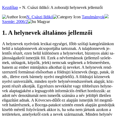
Kezdőlap
»
N. Császi ildikó: A zoboralji helynevek jellemzői
N. Császi Ildikó
Tanulmányok
Szemle: 2006/2
Magyar
1. A hely­ne­vek ál­ta­lá­nos jel­lem­zői
A hely­ne­vek nyel­vünk le­xi­kai egy­sé­gei, főbb szó­fa­ji ka­te­gó­ri­á­in­kon
be­lül a tu­laj­don­ne­vek al­cso­port­já­ba tar­toz­nak. A tu­laj­don­ne­vek je­
len­tős ré­szét, ezen be­lül kü­lö­nö­sen a hely­ne­ve­ket, bi­zo­nyos ala­ki sa­
já­tos­sá­ga­ik­ról is­mer­jük föl. Ezek a név­for­mán­sok (jel­lem­ző szó­ele­
mek, utó­tag­ok, kép­zők, je­lek) nem­csak se­gí­te­nek a fel­is­me­rés­ben,
ha­nem az em­ber min­tá­juk­ra al­kot­hat új ne­ve­ket. A hely­ne­vek rend­
szer­sze­rű for­mán­sai el­ső­sor­ban a föld­raj­zi köz­ne­vek (he­gy, pa­tak, út
stb., il­let­ve ezek bár­mely nyel­vi meg­fe­le­lői). A föld­raj­zi köz­ne­vek
nyel­vi uni­verzálék, min­den nyelv hely­név­rend­sze­ré­nek alap­ját, köz­
pon­ti ré­szét al­kot­ják. Egy­ré­szes ne­vek­ként vagy több­ré­szes hely­ne­
vek alap­tag­ja­ként a leg­na­gyobb in­for­má­ci­ós ér­té­ket hor­doz­zák: az
adott név denotá­tumát nem is­me­rők szá­má­ra a név je­lölt­jét il­le­tő­en
el­iga­zí­tást ad­nak. A Kö­ve­cses-dű­lőt ez alap­ján is­mer­jük fel meg­mű­
velt ha­tár­rész­nek, a Boce­ga-­patakot szin­tén en­nek alap­ján gon­dol­juk
ki­sebb mé­re­tű fo­lyó­víz­nek ak­kor is, ha so­ha nem jár­tunk azo­kon a
te­rü­le­te­ken, ame­lyek­ről ezek a ne­vek szár­maz­nak. Min­den hely­név