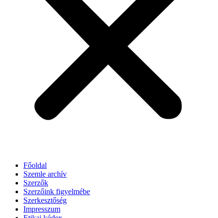
Főoldal
Szemle archív
Szerzők
Szerzőink figyelmébe
Szerkesztőség
Impresszum
Etikai kódex