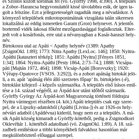
és Szől­lős kö­zött so­rol­nak fel (vö. Györffy 1998, 4:390). A te­le­pü­lés
a Zobor–Harancsa hegy­vo­nu­lat­tól kis­sé tá­vo­labb­ra esik, de igen ta­
golt a fel­szí­ne. Ezt a jel­leg­ze­tes­sé­gét ra­gad­ták meg a név­adás­kor. A
kör­nye­ző te­le­pü­lé­sek mikro­to­po­nimái­nak vizs­gá­la­ta ta­lán si­ke­re­sen
lo­ka­li­zál­ná az ed­dig is­me­ret­len Ga­ram (Gron) hely­ne­vet. A je­len­tős
bor­ter­mő vi­dék la­ko­sai fő­ként me­ző­gaz­da­ság­gal fog­lal­koz­tak. El­ter­
jedt volt a ko­sár­fo­nás, er­re utal a név­anyag­ban a Kas­ár-ha­raszt hely­
név.
Bir­to­kos­ra utal az Apá­ti < Apa­thy hely­név (1389: Apa­thy
[ZsigmOkl. 1:89]; 1773: Nitra Apa­thy [LexLoc. 146]; 1850: Nyitra-
Apáthi [ka­tasz­te­ri tér­kép]; 1851: Apáthi [Nyitra] [Fé­nyes 1851,
1:34]; 1864: Nyitra-Apáthi [Pesty 1864, 2:73–74.]; 1888: Vi­c­­sá­pa­
páti [Majtán 1972, 464]; 1898: Vicsáp-Apáti [Borovszky]; 1920:
Výèapy-Opatovce [VSOS. 3:292]), és a zobori apát­ság bir­to­kát je­lö­
li, a m. apát ’apát­ság élén ál­ló szer­ze­tes fő­pap’ fn. bir­tok­je­les (-é),
bir­tok­lást ki­fe­je­ző -i kép­zős szár­ma­zé­ka. A te­le­pü­lés el­ső írá­sos em­lí­
té­se a 14. szá­zad vé­gé­ről, az Ár­pád-kor utá­ni idő­ből szár­ma­zik.
Györffy Györ­gy Az Ár­pád-ko­ri Ma­gyar­or­szág tör­té­ne­ti föld­raj­za
Nyi­tra vár­me­gyei ré­szé­ben (4. köt.) Apá­ti te­le­pü­lés csak egy sze­re­
pel, de a Lip­szky-ada­tok­ból (Apáthi [Livina-]) és az 1926-os hely­
név­tá­ri adat­ból (Apátlévna) ki­de­rül, hogy nem ez a te­le­pü­lés. A má­
sik Apá­ti köz­ség ki­ma­radt a Györffy-kötet­ből, pe­dig a Zsig­mod­ko­ri
Ok­le­vél­tár 1. kö­te­té­ből ada­tol­ha­tó (vö. ZsigmOkl. 1:89). A 18. szá­
zad­be­li em­lí­tés­kor a töb­bi kör­nyék­be­li fal­vak­hoz ha­son­ló­an már
meg­kü­lön­böz­te­tő elő­tag­gal sze­re­pel.