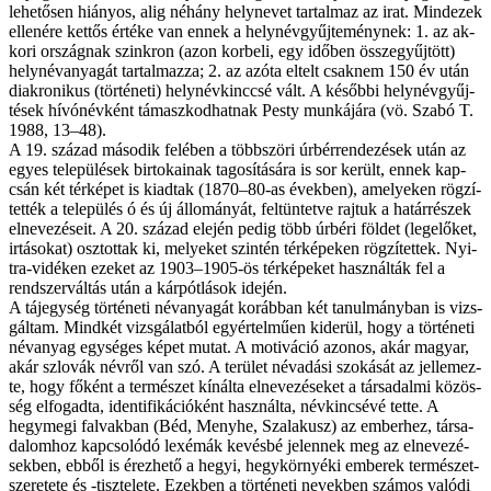
le­he­tő­sen hi­á­nyos, alig né­hány hely­ne­vet tar­tal­maz az irat. Mind­ezek
el­le­né­re ket­tős ér­té­ke van en­nek a hely­név­gyűj­te­mény­nek: 1. az ak­
ko­ri or­szág­nak szink­ron (azon kor­be­li, egy idő­ben ös­­sze­gyűj­tött)
hely­név­anya­gát tar­tal­maz­za; 2. az az­óta el­telt csak­nem 150 év után
di­ak­ro­ni­kus (tör­té­ne­ti) hely­név­kinc­­csé vált. A ké­sőb­bi hely­név­gyűj­
té­sek hí­vó­név­ként tá­masz­kod­hat­nak Pesty mun­ká­já­ra (vö. Sza­bó T.
1988, 13–48).
A 19. szá­zad má­so­dik fe­lé­ben a több­szö­ri úr­bér­ren­de­zé­sek után az
egyes te­le­pü­lé­sek bir­to­ka­i­nak ta­go­sí­tá­sá­ra is sor ke­rült, en­nek kap­
csán két tér­ké­pet is ki­ad­tak (1870–80-as évek­ben), ame­lye­ken rög­zí­
tet­ték a te­le­pü­lés ó és új ­ál­lo­má­nyát, fel­tün­tet­ve raj­tuk a ha­tár­ré­szek
el­ne­ve­zé­se­it. A 20. szá­zad ele­jén pe­dig több úr­bé­ri föl­det (le­ge­lő­ket,
ir­tá­so­kat) osz­tot­tak ki, me­lye­ket szin­tén tér­ké­pe­ken rög­zí­tet­tek. Nyi­
tra-vidéken eze­ket az 1903–1905-ös tér­ké­pe­ket hasz­nál­ták fel a
rend­szer­vál­tás után a kár­pót­lás­ok ide­jén.
A táj­egy­ség tör­té­ne­ti név­anya­gát ko­ráb­ban két ta­nul­mány­ban is vizs­
gál­tam. Mind­két vizs­gá­lat­ból egy­ér­tel­mű­en ki­de­rül, hogy a tör­té­ne­ti
név­anyag egy­sé­ges ké­pet mu­tat. A mo­ti­vá­ció azo­nos, akár ma­gyar,
akár szlo­vák név­ről van szó. A te­rü­let név­adá­si szo­ká­sát az jel­le­mez­
te, hogy fő­ként a ter­mé­szet kí­nál­ta el­ne­ve­zé­se­ket a tár­sa­dal­mi kö­zös­
ség el­fo­gad­ta, iden­ti­fi­ká­ci­ó­ként hasz­nál­ta, név­kin­csé­vé tet­te. A
hegyme­gi fal­vak­ban (Béd, Meny­he, Sza­lakusz) az em­ber­hez, tár­sa­
da­lom­hoz kap­cso­ló­dó lexémák ke­vés­bé je­len­nek meg az el­ne­ve­zé­
sek­ben, eb­ből is érez­he­tő a he­gyi, hegy­kör­nyé­ki em­be­rek ter­mé­szet­
sze­re­te­te és -tisztelete. Ezek­ben a tör­té­ne­ti ne­vek­ben szá­mos va­ló­di