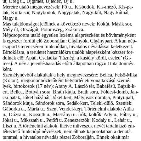
út, Öreg u., Új­gí­mes, Újlédec, Új u.
Mé­ret­re uta­ló meg­ne­ve­zé­sek: Fő u., Kis­bodok, Kis-me­ző, Kis-pa­
tak, Kur­ta sor, Nagy­bodok, Nagy­pa­tak, Nagy-kút, Nagy-kút­nál,
Nagy u.
Más tu­laj­don­sá­got je­löl­nek a kö­vet­ke­ző ne­vek: Kő­kút, Má­sik sor,
Mély út, Or­szág­út, Po­tom­szeg, Zsák­ut­ca.
Nép­cso­port­ra uta­ló egyet­len lexé­ma alap­rész­ként és bő­vít­mény­ként
is egy­szer for­dul elő Zob­o­ralján: Ci­gá­nyok, Ci­gány­part. A kun nép­
cso­port Ge­ren­csé­ren funkciót­lan, hi­va­ta­los név­adás­sal ke­let­ke­zett.
Bir­tok­lás­ra, a te­rü­le­tet hasz­ná­lók­ra uta­lók alap­rész­ként két­szer for­
dul­nak elő: Apá­ti, Család­ka ’háznép, a kas­tély kö­rül, cse­léd’ (Gí­
mes). A név a je­len­tés­ha­sa­dás előt­ti ál­la­pot­ban rög­zült tu­laj­don­név­
ként.
Sze­mély­név­ből ala­kul­tak a hely meg­ne­ve­zé­sé­re: Bel­i­ca, Felső-Mika
(Kolon); meg­kü­lön­böz­te­tő­ként hely­tör­té­ne­ti vo­nat­ko­zá­sú sze­mé­
lyek, bir­to­ko­sok (17 név): Arany A. Lász­ló tér, Ba­ba­fé­sű, Bajzik-k­
ert, Bel­i­ca, Bot­­tyán so­ra, Brath kút­ja, Brath so­ra, Földe­si-­dom­b, Jan­
csi-pa­tak, Jókel há­zá­nál, Jó­kel-kert, Mátyu­sok domb­ja, Pin­tyi-part,
Sán­do­rok kút­ja, Sán­do­rok so­ra, Sedák-k­ert, Te­le­ki-dű­lő. Szen­tek:
Gá­bor­ka u., Má­ria u., Szent Ven­del-kert. Tör­té­nel­mi ala­kok: At­ti­la
u., Dó­zsa u., Kos­suth u., Massányi u. Írók, köl­tők: Ady u., Fábry u.,
Jó­kai u., Mik­száth u., Pe­tő­fi u. Ze­ne­szer­zők: Ko­dály u., Le­hár u.,
Liszt u. A tör­té­nel­mi ala­kok, il­let­ve mű­vé­szek ne­vét tar­tal­ma­zó em­
lé­kez­te­tő funk­ci­ó­jú név­ré­szek, nem áll­nak kap­cso­lat­ban a denotá­
tum­mal, a hi­va­ta­los név­adás ré­szei Zob­o­ralján. En­nek oka­it már