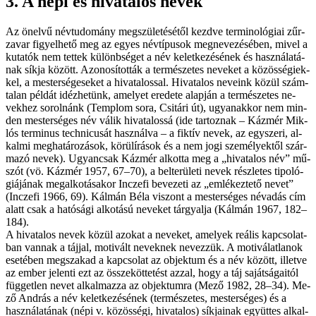
3. A né­pi és hi­va­ta­los ne­vek
Az ön­el­vű név­tu­do­mány meg­szü­le­té­sé­től kezd­ve ter­mi­no­ló­gi­ai zűr­
za­var fi­gyel­he­tő meg az egyes név­tí­pu­sok meg­ne­ve­zé­sé­ben, mi­vel a
ku­ta­tók nem tet­tek kü­lönb­sé­get a név ke­let­ke­zé­sé­nek és hasz­ná­la­tá­
nak sík­ja kö­zött. Azo­no­sí­tot­ták a ter­mé­sze­tes ne­ve­ket a kö­zös­sé­gi­ek­
kel, a mes­ter­sé­ge­se­ket a hi­va­ta­los­sal. Hi­va­ta­los ne­ve­ink kö­zül szám­
ta­lan pél­dát idéz­he­tünk, ame­lyet ere­de­te alap­ján a ter­mé­sze­tes ne­
vek­hez so­rol­nánk (Temp­lom so­ra, Csitári út), ugyan­ak­kor nem min­
den mes­ter­sé­ges név vá­lik hi­va­ta­los­sá (ide tar­toz­nak – Káz­mér Mik­
lós ter­mi­nus tech­ni­cusát hasz­nál­va – a fik­tív ne­vek, az egy­sze­ri, al­
kal­mi meg­ha­tá­ro­zá­sok, kö­rül­írá­sok és a nem jo­gi sze­mé­lyek­től szár­
ma­zó ne­vek). Ugyan­csak Káz­mér al­kot­ta meg a „hi­va­ta­los név” mű­
szót (vö. Káz­mér 1957, 67–70), a bel­te­rü­le­ti ne­vek rész­le­tes ti­po­ló­
gi­á­já­nak meg­al­ko­tá­sa­kor Inczefi be­ve­ze­ti az „em­lé­kez­te­tő ne­vet”
(Inczefi 1966, 69). Kál­mán Bé­la vi­szont a mes­ter­sé­ges név­adás cím
alatt csak a ha­tó­sá­gi al­ko­tá­sú ne­ve­ket tár­gyal­ja (Kál­mán 1967, 182–
184).
A hi­va­ta­los ne­vek kö­zül azo­kat a ne­ve­ket, ame­lyek re­á­lis kap­cso­lat­
ban van­nak a táj­jal, mo­ti­vált ne­vek­nek ne­vez­zük. A mo­ti­vá­lat­la­nok
ese­té­ben meg­sza­kad a kap­cso­lat az ob­jek­tum és a név kö­zött, il­let­ve
az em­ber je­len­ti ezt az ös­­sze­köt­te­tést az­zal, hogy a táj sa­ját­sá­ga­i­tól
füg­get­len ne­vet al­kal­maz­za az ob­jek­tum­ra (Me­ző 1982, 28–34). Me­
ző And­rás a név ke­let­ke­zé­sé­nek (ter­mé­sze­tes, mes­ter­sé­ges) és a
hasz­ná­la­tá­nak (né­pi v. kö­zös­sé­gi, hi­va­ta­los) sík­ja­i­nak együt­tes al­kal­