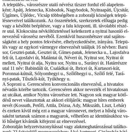
A te­le­pü­lés-, vá­ros­rész­re uta­ló név­rész tízsz­er for­dul elő alap­elem­
ként: Apá­ti, Jele­neck­a, Kis­bodok, Nagy­bodok, Nyi­traapáti, Újc­sitár,
Új­gí­mes, Újlédec, Vic­sáp több­sé­gé­ben a zob­o­ralji köz­sé­gek te­le­pü­
lés­ne­ve­i­vel ta­lál­ko­zunk. Az ös­­sze­té­te­lek, szer­ke­ze­tek elő­tag­ja pe­dig
vagy a ké­sőb­bi be­épí­tés­re, vagy a fa­lu köz­pon­ti, ill. tá­vo­lab­bi ré­szé­
re utal. Klokoc­si­na név­köl­töz­te­tés­sel ke­let­ke­zett a nyi­trai ha­son­ló el­
ne­ve­zé­sű vá­ros­rész ne­vé­ből. Ezenkí­vül huszonhétsz­er utal sa­já­tos­
ság­ként a hely pon­tos fek­vé­sé­re, el­he­lyez­ke­dé­sé­re, irányára. Te­le­pü­
lés vagy az egy­ko­ri vár­me­gye el­ne­ve­zé­sét ta­lál­juk 16 név­ben: Barsi
sor, Gesztei-­patak, Gesztei út, Gí­mes-pa­tak, Jele­nec­ka u., Lajos­fal­va
fe­li út, Lajos­falvi út, Malán­tai út, Néveri út, Nyi­trai sor, Nyi­trai út
mel­lett, Nyi­trai út al­ja, Nyi­tra sor, Nyi­tra u., Surányi út. Ha­tár­rész­re
utal 11 név: Babindáli út, Család­kai út, Ibri­cei út, Kur­ta­so­ri-kút,
Poron­nai-kút­nál, Só­lyom­he­gyi u., Sző­lő­he­gyi u., Sző­lő fe­lé, Ta­rá­
nyi-pa­tak, Tűszkői-kút, Tyúk­hegy u.
A Sop­ro­ni u. Ge­ren­csé­ren kon­ven­ci­o­ná­lis el­ne­ve­zé­sű, a hi­va­ta­los
név­adás kö­ré­be tar­to­zik. Ge­ren­csé­ren ak­kor ne­vez­ték el hi­va­ta­lo­san
az ut­cá­kat, ami­kor Nyi­tra vá­ros­ré­sze lett. Na­gyon sok ma­gyar kö­tő­
dé­sű ne­vet vá­lasz­tot­tak az ak­ko­ri elöl­já­rók: ma­gyar hí­res em­be­rek
ne­vét (Kos­suth, Pe­tő­fi, At­ti­la, Dó­zsa, Ady, Mik­száth, Liszt, Le­hár)
és eze­ken kí­vül még ezt a ma­gyar vá­ros­ne­vet, me­lyet a hű­ség vá­ro­
sa­ként tar­ta­nak szá­mon a ma­gya­rok, vél­he­tő­en az iden­ti­tá­suk­hoz va­
ló hű­sé­get kí­ván­ták ki­fe­jez­ni az el­ne­ve­zés­sel.
Zob­o­ralján hely­zet­vi­szo­nyí­tás­sal vagy alak­meghatározás­sal ta­lál­ko­
zunk 23 faj­ta­je­lö­lő meg­ne­ve­zés­ben: Alsó-k­ert­megi, Ci­gány­ház há­tá­