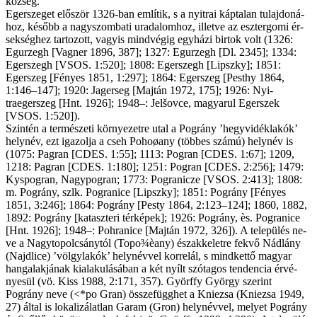
köz­ség.
Egerszeget elő­ször 1326-ban em­lí­tik, s a nyi­trai káp­ta­lan tu­laj­do­ná­
hoz, ké­sőbb a nagy­szom­ba­ti ura­da­lom­hoz, il­let­ve az esz­ter­go­mi ér­
sek­ség­hez tar­to­zott, va­gyis mind­vé­gig egy­há­zi bir­tok volt (1326:
Egurzegh [Vagner 1896, 387]; 1327: Egurzegh [Dl. 2345]; 1334:
Egerszegh [VSOS. 1:520]; 1808: Egerszegh [Lipszky]; 1851:
Egerszeg [Fé­nyes 1851, 1:297]; 1864: Egerszeg [Pesthy 1864,
1:146–147]; 1920: Jagerseg [Majtán 1972, 175]; 1926: Nyi­
traegerszeg [Hnt. 1926]; 1948–: Jelšovce, ma­gya­rul Egerszek
[VSOS. 1:520]).
Szin­tén a ter­mé­sze­ti kör­nye­zet­re utal a Pográny ’he­gyvidék­lakók’
hely­név, ezt iga­zol­ja a cseh Pohoøany (töb­bes szá­mú) hely­név is
(1075: Pagran [CDES. 1:55]; 1113: Pogran [CDES. 1:67]; 1209,
1218: Pagran [CDES. 1:180]; 1251: Pogran [CDES. 2:256]; 1479:
Kys­pogran, Nagy­pogran; 1773: Pogranicze [VSOS. 2:413]; 1808:
m. Pográny, szlk. Pogranice [Lipszky]; 1851: Pográny [Fé­nyes
1851, 3:246]; 1864: Pográny [Pesty 1864, 2:123–124]; 1860, 1882,
1892: Pográny [ka­tasz­te­ri tér­ké­pek]; 1926: Pográny, ès. Pogranice
[Hnt. 1926]; 1948–: Pohran­ice [Majtán 1972, 326]). A te­le­pü­lés ne­
ve a Nagy­topolc­sánytól (Topo¾èany) észak­ke­let­re fek­vő Nád­lány
(Najdlice) ’völ­gy­lakók’ hely­név­vel kor­re­lál, s mind­ket­tő ma­gyar
han­ga­lak­já­nak ki­ala­ku­lá­sá­ban a két nyílt szó­ta­gos ten­den­cia ér­vé­
nye­sül (vö. Kiss 1988, 2:171, 357). Györffy Györ­gy sze­rint
Pográny ne­ve (<*po Gran) ös­­sze­függ­het a Kniezsa (Kniezsa 1949,
27) ál­tal is lo­ka­li­zá­lat­lan Ga­ram (Gron) hely­név­vel, me­lyet Pográny