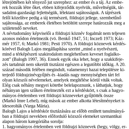
lét­re­jöt­té­ben két té­nye­ző jut sze­rep­hez: az em­ber és a táj. Az em­be­
rek hoz­zák lét­re őket, eb­ben ki­fe­je­ző­dik nyel­vük, mű­velt­sé­gük, tár­
sa­dal­mi-gaz­da­sá­gi fej­lett­ség­ük, lé­lek­ta­ni sa­já­tos­sá­guk. A táj­ré­szek
fe­lől kö­ze­lít­ve pe­dig a táj ter­mé­sze­ti, föld­raj­zi jel­le­ge, szem­be­tű­nő
sa­já­tos­sá­ga, az em­be­rek éle­té­ben be­töl­tött sze­re­pe ha­tá­roz­zák meg a
szü­le­ten­dő ne­ve­ket.
A név­tu­do­mány kép­vi­se­lői a föld­raj­zi köz­név fo­gal­mát nem tel­je­sen
azo­nos mó­don ér­tel­me­zik (vö. Benkő 1947, 51; Inczefi 1973; Káz­
mér 1957, 6; Markó 1981; Pes­ti 1970). A föld­raj­zi köz­ne­vek kér­dés­
kö­ré­vel Ba­logh La­jos meg­ál­la­pí­tá­sa sze­rint „mind a nyel­vé­sze­ti,
mind a tér­ké­pé­sze­ti szak­iro­da­lom meg­le­he­tő­sen ke­ve­set fog­lal­ko­
zott” (Ba­logh 1997, 36). En­nek egyik oka le­het, hogy a szak­ki­fe­je­
zés tar­tal­mát nem si­ke­rült tisz­táz­ni egé­szen a leg­utób­bi idő­kig. A 20.
szá­zad má­so­dik fe­lé­ben meg­in­dult, va­la­men­­nyi ha­zai te­le­pü­lés­re ki­
ter­je­dő föl­dra­jz­inév­gyűjtés és -ki­adás nagy men­­nyi­ség­ben tárt fel
olyan köz­szói név­ele­me­ket, ame­lyek meg­íté­lé­se kö­rül vi­ták vol­tak.
Elég csak né­hány me­gyei kö­tet­be be­le­la­poz­nunk, s lát­hat­juk, hogy
né­há­nyan igen szű­ken ér­tel­mez­ték ezt a kér­dés­kört, s csak a ha­gyo­
má­nyos ér­te­lem­ben vett föld­raj­zi köz­ne­ve­ket gyűj­töt­ték ös­­sze
(Markó Im­re Le­hel), míg má­sok az em­ber al­kot­ta lé­te­sít­mé­nye­ket is
ide­so­rol­ták (Var­ga Má­ria).
Ba­logh La­jos a kér­dés­kör tisz­tá­zá­sá­ra az előbb em­lí­tett ta­nul­má­nyá­
ban a föld­raj­zi ne­vek­ben elő­for­du­ló köz­szói ele­me­ket sze­man­ti­kai
ala­pon há­rom ka­te­gó­ri­á­ba so­rol­ja:
1. ha­gyo­má­nyos ér­te­lem­ben vett föld­raj­zi köz­ne­vek (he­gy, völ­gy, er­