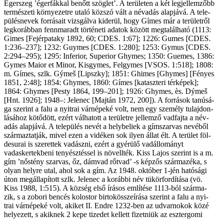
Egerszeg ’éger­fákkal be­nőtt szög­let’. A te­rü­le­ten a két leg­jel­lem­zőbb
ter­mé­sze­ti kör­nye­zet­re uta­ló köz­szó vált a név­adás alap­já­vá. A te­le­
pü­lés­ne­vek for­rá­sa­it vizs­gál­va ki­de­rül, hogy Gí­mes már a te­rü­let­ről
leg­ko­ráb­ban fenn­ma­radt tör­té­ne­ti ada­tok kö­zött meg­ta­lál­ha­tó (1113:
Gimes [Fejérpataky 1892, 60; CDES. 1:67]; 1226: Gumes [CDES.
1:236–237]; 1232: Guymes [CDES. 1:280]; 1253: Gymus [CDES.
2:294–295); 1295: Infe­ri­or, Supe­ri­or Ghymes; 1350: Guemes, 1386:
Gymes Maior et Minor, Kisgymes, Fel­gymes [VSOS. 1:518]; 1808:
m. Gí­mes, szlk. Gýmeš [Lipszky]; 1851: Ghimes [Ghymes] [Fé­nyes
1851, 2:48]; 1854: Ghymes, 1860: Gí­mes [ka­tasz­te­ri tér­ké­pek];
1864: Ghymes [Pesty 1864, 199–201]; 1926: Ghymes, ès. Dýmeš
[Hnt. 1926]; 1948–: Jelenec [Majtán 1972, 200]). A for­rá­sok ta­nú­sá­
ga sze­rint a fa­lu a nyi­trai vár­né­pe­ké volt, nem egy sze­mély tu­laj­don­
lá­sá­hoz kö­tő­dött, ezért vál­ha­tott a te­rü­let­re jel­lem­ző vad­faj­ta a név­
adás alap­já­vá. A te­le­pü­lés ne­vét a hely­be­li­ek a gím­szar­vas ne­vé­ből
szár­maz­tat­ják, mi­vel ezen a vi­dé­ken sok ilyen ál­lat élt. A te­rü­let föl­
des­urai is sze­ret­tek va­dász­ni, ezért a gyé­rü­lő vad­ál­lo­mányt
vadaskertek­beni te­nyész­tés­sel is növellték. Kiss La­jos sze­rint is a m.
gím ’nőstény szar­vas, őz, dám­vad rőt­vad’ -s kép­zős szár­ma­zé­ka, s
olyan hely­re utal, ahol sok a gím. Az 1948. ok­tó­ber 1-jén ha­tó­sá­gi
úton meg­ál­la­pí­tott szlk. Jelenec a ko­ráb­bi név tü­kör­for­dí­tá­sa (vö.
Kiss 1988, 1:515). A köz­ség el­ső írá­sos em­lí­té­se 1113-ból szár­ma­
zik, s a zobori ben­cés ko­los­tor bir­tok­ös­­sze­írá­sa sze­rint a fa­lu a nyi­
trai vár­né­pe­ké volt, aki­ket II. End­re 1232-ben az ud­var­no­kok kö­zé
he­lye­zett, s akik­nek 2 ke­pe ti­ze­det kel­lett fi­zet­ni­ük az esz­ter­go­mi