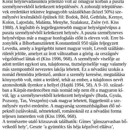
Ko­rai hely­név­adá­sunk­ra jel­lem­ző volt az óma­gyar kor­ban a pusz­ta
sze­mély­ne­vek­ből ke­let­ke­zett te­le­pü­lés­név. A zob­o­ralji te­le­pü­lés­ne­
vek ere­de­tü­ket te­kint­ve leg­na­gyobb szá­za­lék­ban (kö­zel 50%) sze­
mély­né­vi lexémák­ból épül­nek föl: Bodok, Béd, Geth­falu, Kernye,
Kolon, Lajos­falu, Malán­ta, Meny­he, Sza­lakusz, Zsére (vö. Kiss
1988). A leg­ősibb és leg­jel­leg­ze­te­sebb ma­gyar hely­ség­név­tí­pus a
pusz­ta sze­mély­név­ből ke­let­ke­zett hely­név. A pusz­ta sze­mély­ne­ves
hely­név­tí­pus már a ma­gyar hon­fog­la­lás előtt is ele­ven volt. Er­re bi­
zo­nyí­ték a Bíbor­ban­született Kons­tan­tin­tól 950 tá­ján fel­jegy­zett
Leve­di­a, amely a leg­ré­geb­bi is­mert ma­gyar ve­zér, Leve­di szál­lás­te­
rü­let­ét je­löl­te, ame­lyet az írott vál­to­zat­ban a gö­rög -ia országnév
vég­ző­dés­sel lát­tak el (Kiss 1996, 968). A sze­mély­név vi­se­lő­je az
adott te­rü­let egy­ko­ri ura, tu­laj­do­no­sa, tiszt­ség­vi­se­lő­je vagy va­la­mely
más szem­pont­ból ne­ve­ze­tes la­kó­ja le­he­tett. Ez a név­adá­si szo­kás a
no­mád élet­mód­ra jel­lem­ző, ami­kor a sze­mély ke­re­sé­se, meg­ta­lá­lá­sa
köny­­nyebb volt, mint a te­rü­le­té, te­hát az em­ber, a tu­laj­do­nos ne­vét
azo­no­sí­tot­ták ilyen­kor a hel­­lyel (Haj­dú 1994, 58). A 9–10. szá­zad­
ban a Kár­pát-me­den­cé­ben más no­mád nép nem élt a ma­gya­ron kí­
vül, így a sze­mély­ne­vek­ből ke­let­ke­zett hely­ség­név (Bu­da, Gyu­la,
Po­zsony, Tas, Veszp­rém) csak ma­gyar le­he­tett, füg­get­le­nül a sze­
mély­név nyel­vi ere­de­té­re. A ma­gyar­ság szom­széd­sá­gá­ban élő né­
pek­nél (szlá­vok­nál, né­me­tek­nél, ro­má­nok­nál ez a név­adá­si for­ma
tel­je­sen is­me­ret­len volt (Kiss 1996, 968).
A ter­mé­szet­re uta­ló köz­sza­vak ta­lál­ha­tók: Gí­mes ’gím­szarvas­ban bő­
vel­ke­dő hely’, Geszte ’a gyü­mölcs fás hé­ja kép­ző­vel el­lát­va’,