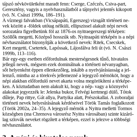
táj­szó név­kö­vü­let­ként ma­radt fenn: Cser­ge, Czéczés, Csi­va-­part,
Geresztény, va­gyis a nyelv­hasz­ná­lat­ból a táj­nyel­vi je­len­tés ki­ko­pott
(vö. N. Császi 1999a, 186–191).
A vízme­gi fal­vak­ban (Vicsápapáti, Egerszeg) vizs­gált tör­té­ne­ti ne­
vek kö­zött a -földek utó­tag nél­kü­li, el­lip­szis­sel ala­kult né­pi ne­vek
so­ro­za­tá­ra fi­gyel­he­tünk föl az 1876-os nyi­traegersze­gi tér­ké­pen:
Szöl­lők meget­ti, Kö­zép­ső hos­­szúk stb. Nyi­t­raapáti tér­ké­pén is a né­pi
név­hasz­ná­la­tot bi­zo­nyít­ják a kö­vet­ke­ző ne­vek: Ritek, Csecskek,
Kert meget­ti, Csetertek, Lapós­sak, Lájos­fál­va fe­li út (vö. N. Császi
1999b, 113–116).
Bár egy-­e­gy eset­ben elő­for­dul­nak mes­ter­sé­ges­nek tű­nő, hi­va­ta­los
jel­le­gű ne­vek, még­sem ezek do­mi­nál­nak a tör­té­ne­ti név­anyag­ban,
sőt he­lyen­ként ép­pen el­len­ke­ző­leg, in­kább a nyelvjárási­asság a jel­
lem­ző, mint­ha az a tö­rek­vés jel­le­mez­né a le­jegy­ző mér­nö­köt, hogy a
né­pi alak­ban elő­for­du­ló ne­vet akar­ta vol­na meg­örö­kí­te­ni a tér­ké­pe­
ken. A köz­tu­dat­ban nem ala­kult ki, hogy a nép- vagy a köz­nyel­vi
ala­ko­kat je­gyez­zék le: Jelen­ka buko­r, Fel­vé­gi kert­me­gi dülő, Tó­tok
dűle­je, Pap rit­tye, Gát allya, Par­tyi­ka alat­t, Prés­zokallai. A zob­o­ral­jai
tör­té­ne­ti ne­vek he­lyes­írá­sá­nak kér­dé­se­i­vel Tö­rök Ta­más fog­lal­ko­zott
(Tö­rök 2002a, 24–35). A le­jegy­ző mér­nök a Nyi­tra mel­let­ti Tor­mos
köz­ség­ben (ma Chren­o­va vá­ros­rész Nyi­tra vá­ro­sá­ban) szin­te ki­zá­ró­
lag szlo­vák ne­ve­ket rög­zí­tett a tér­ké­pen, ez­zel is je­lez­ve a több­sé­gi
név­hasz­ná­la­tot.