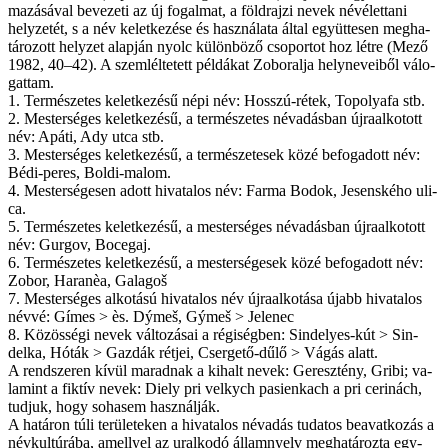
ma­zá­sá­val be­ve­ze­ti az új fo­gal­mat, a föld­raj­zi ne­vek név­élet­ta­ni
hely­ze­tét, s a név ke­let­ke­zé­se és hasz­ná­la­ta ál­tal együt­te­sen meg­ha­
tá­ro­zott hely­zet alap­ján nyolc kü­lön­bö­ző cso­por­tot hoz lét­re (Me­ző
1982, 40–42). A szem­lél­te­tett pél­dá­kat Zob­o­ral­ja hely­ne­ve­i­ből vá­lo­
gat­tam.
1. Ter­mé­sze­tes ke­let­ke­zé­sű né­pi név: Hos­­szú-ré­tek, To­po­lya­fa stb.
2. Mes­ter­sé­ges ke­let­ke­zé­sű, a ter­mé­sze­tes név­adás­ban új­ra­al­ko­tott
név: Apá­ti, Ady ut­ca stb.
3. Mes­ter­sé­ges ke­let­ke­zé­sű, a ter­mé­sze­te­sek kö­zé be­fo­ga­dott név:
Bédi-peres, Boldi-­malom.
4. Mes­ter­sé­ge­sen adott hi­va­ta­los név: Farma Bodok, Jesen­ského uli­
ca.
5. Ter­mé­sze­tes ke­let­ke­zé­sű, a mes­ter­sé­ges név­adás­ban új­ra­al­ko­tott
név: Gur­gov, Boce­ga­j.
6. Ter­mé­sze­tes ke­let­ke­zé­sű, a mes­ter­sé­ge­sek kö­zé be­fo­ga­dott név:
Zobor, Haranèa, Galagoš
7. Mes­ter­sé­ges al­ko­tá­sú hi­va­ta­los név új­ra­al­ko­tá­sa újabb hi­va­ta­los
név­vé: Gí­mes > ès. Dýmeš, Gýmeš > Jelenec
8. Kö­zös­sé­gi ne­vek vál­to­zá­sai a ré­gi­ség­ben: Sin­de­lyes-kút > Sin­
delka, Hóták > Gaz­dák rét­jei, Cser­ge­tő-dű­lő > Vá­gás alat­t.
A rend­sze­ren kí­vül ma­rad­nak a ki­halt ne­vek: Geresztény, Gribi; va­
la­mint a fik­tív ne­vek: Diely pri velkych pasienkach a pri cer­inách,
tud­juk, hogy so­ha­sem hasz­nál­ják.
A ha­tá­ron tú­li te­rü­le­te­ken a hi­va­ta­los név­adás tu­da­tos be­avat­ko­zás a
név­kul­tú­rá­ba, amel­­lyel az ural­ko­dó ál­lam­nyelv meg­ha­tá­roz­ta egy­