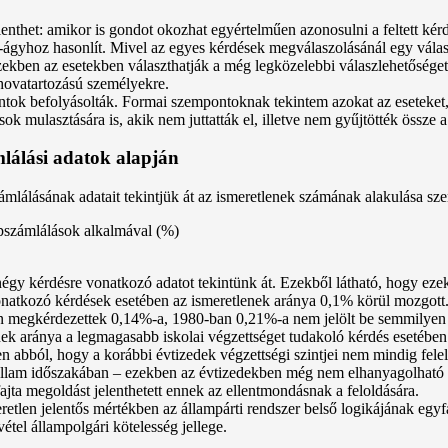
nthet: amikor is gondot okozhat egyértelműen azonosulni a feltett kérd
sz-ágyhoz hasonlít. Mivel az egyes kérdések megválaszolásánál egy vál
ekben az esetekben választhatják a még legközelebbi válaszlehetőséget,
 hovatartozású személyekre.
tok befolyásolták. Formai szempontoknak tekintem azokat az eseteket
 mulasztására is, akik nem juttatták el, illetve nem gyűjtötték össze a 
mlálási adatok alapján
zámlálásának adatait tekintjük át az ismeretlenek számának alakulása sz
épszámlálások alkalmával (%)
égy kérdésre vonatkozó adatot tekintünk át. Ezekből látható, hogy ez
 vonatkozó kérdések esetében az ismeretlenek aránya 0,1% körül mozgot
n megkérdezettek 0,14%-a, 1980-ban 0,21%-a nem jelölt be semmilyen 
k aránya a legmagasabb iskolai végzettséget tudakoló kérdés esetében.
n abból, hogy a korábbi évtizedek végzettségi szintjei nem mindig fele
ártállam időszakában – ezekben az évtizedekben még nem elhanyagolhat
jta megoldást jelenthetett ennek az ellentmondásnak a feloldására.
etlen jelentős mértékben az állampárti rendszer belső logikájának egy
étel állampolgári kötelesség jellege.