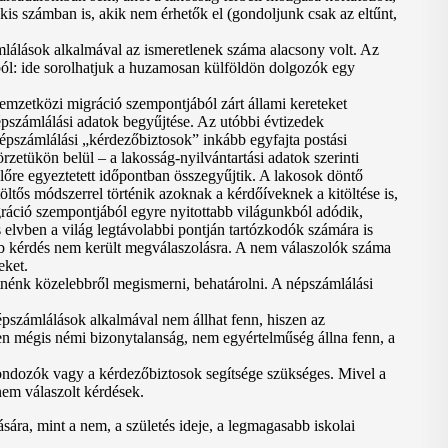
is számban is, akik nem érhetők el (gondoljunk csak az eltűnt,
ámlálások alkalmával az ismeretlenek száma alacsony volt. Az
ból: ide sorolhatjuk a huzamosan külföldön dolgozók egy
emzetközi migráció szempontjából zárt állami kereteket
népszámlálási adatok begyűjtése. Az utóbbi évtizedek
népszámlálási „kérdezőbiztosok” inkább egyfajta postási
zetükön belül – a lakosság-nyilvántartási adatok szerinti
 előre egyeztetett időpontban összegyűjtik. A lakosok döntő
öltős módszerrel történik azoknak a kérdőíveknek a kitöltése is,
igráció szempontjából egyre nyitottabb világunkból adódik,
 elvben a világ legtávolabbi pontján tartózkodók számára is
öbb kérdés nem került megválaszolásra. A nem válaszolók száma
eket.
etnénk közelebbről megismerni, behatárolni. A népszámlálási
népszámlálások alkalmával nem állhat fenn, hiszen az
n mégis némi bizonytalanság, nem egyértelműség állna fenn, a
gondozók vagy a kérdezőbiztosok segítsége szükséges. Mivel a
nem válaszolt kérdések.
ra, mint a nem, a születés ideje, a legmagasabb iskolai