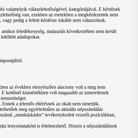
és valamelyik válaszlehetőségével, kategóriájával. E kérdések
aszlehetőség van, ezekben az esetekben a megkérdezettek nem
 vagy pedig a feltett kérdésre inkább nem válaszolnak.
, amikor feledékenység, mulasztás következtében nem került
kitöltött adatlapokat.
empontjából.
ekben az években elenyészően alacsony volt a meg nem
t. E kettőnél kismértékben volt magasabb az ismeretlenek
nemzetiséget.
 Ennek a jelentős eltérésnek az okait nem ismerjük.
ltethetőek meg egyértelműen az aktuális népszámlálás
ó számú „munkáskáder” tevékenykedett vezetői pozíciókban,
fajta lenyomataként is értelmezhető. Hiszen a népszámlálások