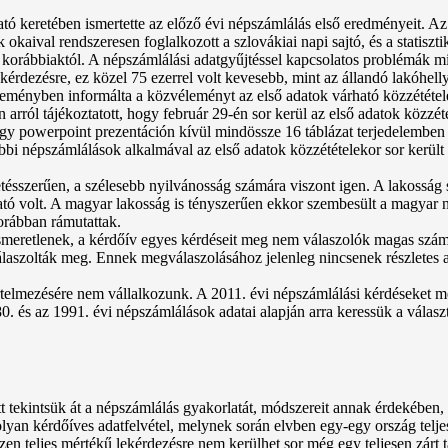
tató keretében ismertette az előző évi népszámlálás első eredményeit. Az
okaival rendszeresen foglalkozott a szlovákiai napi sajtó, és a statiszt
 korábbiaktól. A népszámlálási adatgyűjtéssel kapcsolatos problémák mivo
lekérdezésre, ez közel 75 ezerrel volt kevesebb, mint az állandó lakóhe
eményben informálta a közvéleményt az első adatok várható közzététel
n arról tájékoztatott, hogy február 29-én sor kerül az első adatok közzét
gy powerpoint prezentáción kívül mindössze 16 táblázat terjedelemben 
i népszámlálások alkalmával az első adatok közzétételekor sor került a
tésszerűen, a szélesebb nyilvánosság számára viszont igen. A lakosság
tó volt. A magyar lakosság is tényszerűen ekkor szembesült a magyar 
orábban rámutattak.
smeretlenek, a kérdőív egyes kérdéseit meg nem válaszolók magas számá
álaszolták meg. Ennek megválaszolásához jelenleg nincsenek részletes ad
értelmezésére nem vállalkozunk. A 2011. évi népszámlálási kérdéseket 
0. és az 1991. évi népszámlálások adatai alapján arra keressük a válasz
őtt tekintsük át a népszámlálás gyakorlatát, módszereit annak érdekébe
lyan kérdőíves adatfelvétel, melynek során elvben egy-egy ország telj
n teljes mértékű lekérdezésre nem kerülhet sor még egy teljesen zárt t