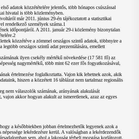
 első adatok közzétételére jelentős, több hónapos csúszással
ikai hivatal is több közleményben.
ltáról már 2011. június 29-én tájékoztatott a statisztikai
llyel rendelkező személyek száma.1
ének időpontjáról. A 2011. január 29-i közlemény bizonytalan
ételére.2
lettek közzétéve a zömmel országos szintű adatok, többnyire a
 legtöbb országos szintű adat prezentálására, emellett
 számának ilyen csekély mértékű növekedése (17 581 fő) az
népesség nagymértékű, több mint 62 ezer fős fogyatkozásával,
nak értelmezése foglalkoztatta. Vajon kik lehetnek azok, akik
ataink, hiszen a közzétett 16 táblázat nem tartalmaz regionális
meg nem válaszolók számának, arányának alakulását
t, vajon akkor hogyan alakult az ismeretlenek, azaz az egyes
n, hogy a későbbiekben jobban értelmezhetők legyenek azok a
es népessége lekérdezésre kerül. A valóságban a lekérdezendők
ársadalomban sem, ahol a lakosság térbeli mozgása korlátozott,