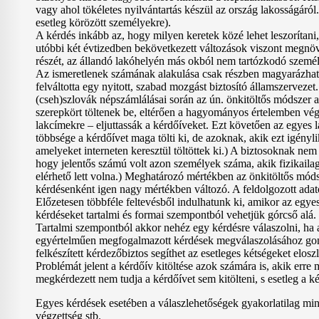
vagy ahol tökéletes nyilvántartás készül az ország lakosságár
esetleg körözött személyekre).
A kérdés inkább az, hogy milyen keretek közé lehet leszorítani
utóbbi két évtizedben bekövetkezett változások viszont megnöv
részét, az állandó lakóhelyén más okból nem tartózkodó személy
Az ismeretlenek számának alakulása csak részben magyarázható 
felváltotta egy nyitott, szabad mozgást biztosító államszerveze
(cseh)szlovák népszámlálásai során az ún. önkitöltős módszer a
szerepkört töltenek be, eltérően a hagyományos értelemben végze
lakcímekre – eljuttassák a kérdőíveket. Ezt követően az egyes l
többsége a kérdőívet maga tölti ki, de azoknak, akik ezt igényl
amelyeket interneten keresztül töltöttek ki.) A biztosoknak ne
hogy jelentős számú volt azon személyek száma, akik fizikailag
elérhető lett volna.) Meghatározó mértékben az önkitöltős mód
kérdésenként igen nagy mértékben változó. A feldolgozott adato
Előzetesen többféle feltevésből indulhatunk ki, amikor az egye
kérdéseket tartalmi és formai szempontból vehetjük górcső alá.
Tartalmi szempontból akkor nehéz egy kérdésre válaszolni, ha a
egyértelműen megfogalmazott kérdések megválaszolásához gondo
felkészített kérdezőbiztos segíthet az esetleges kétségeket eloszl
Problémát jelent a kérdőív kitöltése azok számára is, akik er
megkérdezett nem tudja a kérdőívet sem kitölteni, s esetleg a 
Egyes kérdések esetében a válaszlehetőségek gyakorlatilag mi
végzettség stb.