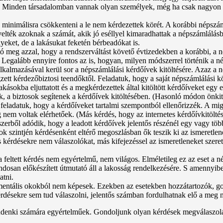
ól. Minden társadalomban vannak olyan személyek, még ha csak nagyon k
, minimálisra csökkenteni a le nem kérdezettek körét. A korábbi népsz
elték azoknak a számát, akik jó eséllyel kimaradhattak a népszámlálás
eket, de a lakásukat feketén bérbeadókat is.
meg azzal, hogy a rendszerváltást követő évtizedekben a korábbi, a n
t. Legalább ennyire fontos az is, hogyan, milyen módszerrel történik a 
lkalmazásával kerül sor a népszámlálási kérdőívek kitöltésére. Azaz a 
tt kérdezőbiztosi teendőktől. Feladatuk, hogy a saját népszámlálási kör
akásokba eljuttatott és a megkérdezettek által kitöltött kérdőíveket egy
ik, a biztosok segítenek a kérdőívek kitöltésében. (Hasonló módon önkit
m feladatuk, hogy a kérdőíveket tartalmi szempontból ellenőrizzék. A m
 nem voltak elérhetőek. (Más kérdés, hogy az internetes kérdőívkitöltés
szerből adódik, hogy a leadott kérdőívek jelentős részénél egy vagy t
k szintjén kérdésenként eltérő megoszlásban ők teszik ki az ismeretlen
s kérdésekre nem válaszolókat, más kifejezéssel az ismeretleneket szer
 feltett kérdés nem egyértelmű, nem világos. Elméletileg ez az eset a 
san előkészített útmutató áll a lakosság rendelkezésére. S amennyibe
atni.
re mentális okokból nem képesek. Ezekben az esetekben hozzátartozók, 
kérdésekre sem tud válaszolni, jelentős számban fordulhatnak elő a meg 
ndenki számára egyértelműek. Gondoljunk olyan kérdések megválaszolásá