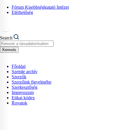
Fórum Kisebbségkutató Intézet
Elérhetőség
English
Search
Keresés
Főoldal
Szemle archív
Szerzők
Szerzőink figyelmébe
Szerkesztőség
Impresszum
Etikai kódex
Rovatok