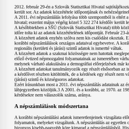
2012. február 29-én a Szlovák Statisztikai Hivatal sajtótájékoz
került sor. Az adatok közzététele időpontjának és nehézségeinek 
A 2011. évi népszámlálás lefolyása több szempontból is eltért a
hivatal; eszerint május végéig közel 5 322 274 kérdőív került 
A későbbiekben a SŠÚ (Szlovák Statisztikai Hivatal) több közl
időre tolta ki az adatok közzétételének időpontját. Február 23-á
A közzétett adatok enyhén szólva nem kis csalódást okoztak. E
korábbi népszámlálások országos adataival egybevetve. A korább
regionális (kerületi és járási) szintű adatok is ismertté váltak.
A közzétett adatok a szakmai közösségre nem hatottak meglepe
előző évtized népmozgalmi folyamatainak az ismeretében várha
melynek várható alakulására a demográfiai előrejelzések már k
A közzétett adatokat tanulmányozók egy részét elsősorban az i
a kérdőívet részben kitöltötték, de a kérdések egy részét nem v
(járási) szintű és községsoros adatokat.
Ezért írásunkban most a 2011. évi népszámlálás adatainak az 
lábjegyzetben közöljük.3 A 2001. és a korábbi, az 1970. az 198
kérdésekre nem válaszolók száma, aránya.
A népszámlálások módszertana
A korábbi népszámlálási adatok ismeretlenjeinek vizsgálata el
folyamatok, melyeket vizsgálunk. A népszámlálás az egyetlen o
bizonyos kisebb-nagyobb köre kimarad a népszámlálásból. Hisze