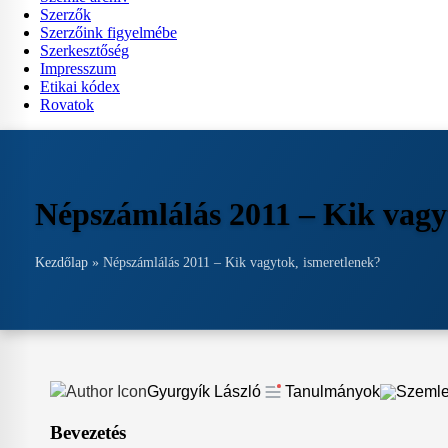
Szerzők
Szerzőink figyelmébe
Szerkesztőség
Impresszum
Etikai kódex
Rovatok
Népszámlálás 2011 – Kik vagy
Kezdőlap
»
Népszámlálás 2011 – Kik vagytok, ismeretlenek?
Gyurgyík László
Tanulmányok
Szemle
Bevezetés