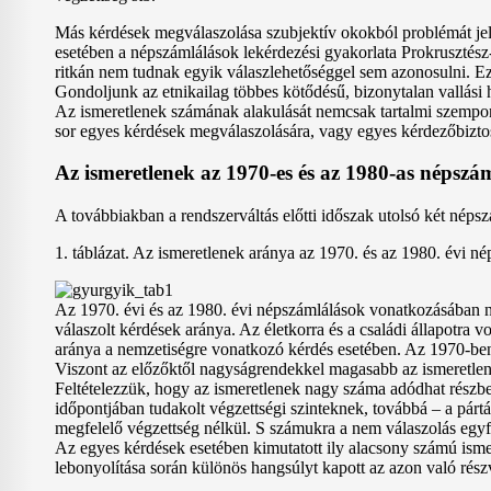
Más kérdések megválaszolása szubjektív okokból problémát jele
esetében a népszámlálások lekérdezési gyakorlata Prok­rusz­té
ritkán nem tudnak egyik válaszlehetőséggel sem azonosulni. Ez
Gondoljunk az etnikailag többes kötődésű, bizonytalan vallási
Az ismeretlenek számának alakulását nemcsak tartalmi szempon
sor egyes kérdések megválaszolására, vagy egyes kérdezőbiztosok
Az ismeretlenek az 1970-es és az 1980-as népszá
A továbbiakban a rendszerváltás előtti időszak utolsó két néps
1. táblázat. Az ismeretlenek aránya az 1970. és az 1980. évi n
Az 1970. évi és az 1980. évi népszámlálások vonatkozásában n
válaszolt kérdések aránya. Az életkorra és a családi állapotra
aránya a nemzetiségre vonatkozó kérdés esetében. Az 1970-be
Viszont az előzőktől nagyságrendekkel magasabb az ismeretlene
Feltételezzük, hogy az ismeretlenek nagy száma adódhat részbe
időpontjában tudakolt végzettségi szinteknek, továbbá – a p
megfelelő végzettség nélkül. S számukra a nem válaszolás egyfa
Az egyes kérdések esetében kimutatott ily alacsony számú ismer
lebonyolítása során különös hangsúlyt kapott az azon való részv