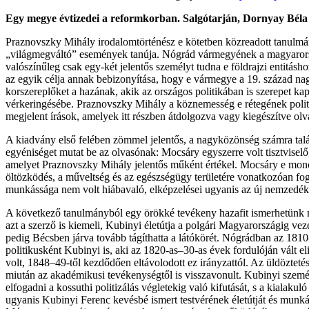
Egy megye évtizedei a reformkorban. Salgótarján, Dornyay Béla 
Praznovszky Mihály irodalomtörténész e kötetben közreadott tanulmán
„világmegváltó” események tanúja. Nógrád vármegyének a magyarorszá
valószínűleg csak egy-két jelentős személyt tudna e földrajzi entitás
az egyik célja annak bebizonyítása, hogy e vármegye a 19. század nagy 
korszereplőket a hazának, akik az országos politikában is szerepet ka
vérkeringésébe. Praznovszky Mihály a köznemesség e rétegének politi
megjelent írások, amelyek itt részben átdolgozva vagy kiegészítve olv
A kiadvány első felében zömmel jelentős, a nagyközönség számra tal
egyéniséget mutat be az olvasónak: Mocsáry egyszerre volt tisztvisel
amelyet Praznovszky Mihály jelentős műként értékel. Mocsáry e monogr
öltözködés, a műveltség és az egészségügy területére vonatkozóan fog
munkássága nem volt hiábavaló, elképzelései ugyanis az új nemzedék sz
A következő tanulmányból egy örökké tevékeny hazafit ismerhetünk me
azt a szerző is kiemeli, Kubinyi életútja a polgári Magyarországig veze
pedig Bécsben járva tovább tágíthatta a látókörét. Nógrádban az 181
politikusként Kubinyi is, aki az 1820-as–30-as évek fordulóján vált 
volt, 1848–49-től kezdődően eltávolodott ez irányzattól. Az üldözteté
miután az akadémikusi tevékenységtől is visszavonult. Kubinyi személy
elfogadni a kossuthi politizálás végletekig való kifutását, s a kialakuló
ugyanis Kubinyi Ferenc kevésbé ismert testvérének életútját és munkás