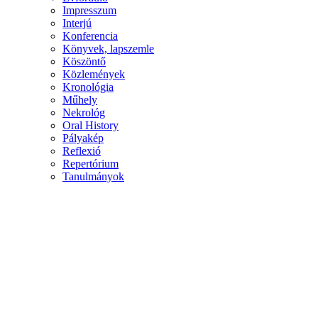
Impresszum
Interjú
Konferencia
Könyvek, lapszemle
Köszöntő
Közlemények
Kronológia
Műhely
Nekrológ
Oral History
Pályakép
Reflexió
Repertórium
Tanulmányok