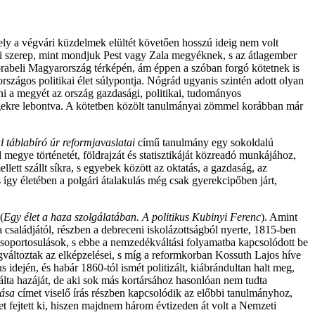
ly a végvári küzdelmek elültét követően hosszú ideig nem volt
i szerep, mint mondjuk Pest vagy Zala megyéknek, s az átlagember
 korabeli Magyarország térképén, ám éppen a szóban forgó kötetnek is
rszágos politikai élet súlypontja. Nógrád ugyanis szintén adott olyan
lni a megyét az ország gazdasági, politikai, tudományos
égekre lebontva. A kötetben közölt tanulmányai zömmel korábban már
 táblabíró úr reformjavaslatai
című tanulmány egy sokoldalú
egye történetét, földrajzát és statisztikáját közreadó munkájához,
tt szállt síkra, s egyebek között az oktatás, a gazdaság, az
így életében a polgári átalakulás még csak gyerekcipőben járt,
(
Egy élet a haza szolgálatában. A politikus Kubinyi Ferenc
). Amint
 a családjától, részben a debreceni iskolázottságból nyerte, 1815-ben
csoportosulások, s ebbe a nemzedékváltási folyamatba kapcsolódott be
gváltoztak az elképzelései, s míg a reformkorban Kossuth Lajos híve
idején, és habár 1860-tól ismét politizált, kiábrándultan halt meg,
álta hazáját, de aki sok más kortársához hasonlóan nem tudta
rása
címet viselő írás részben kapcsolódik az előbbi tanulmányhoz,
t fejtett ki, hiszen majdnem három évtizeden át volt a Nemzeti