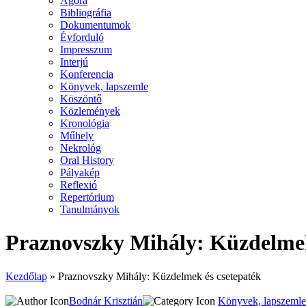
Agora
Bibliográfia
Dokumentumok
Évforduló
Impresszum
Interjú
Konferencia
Könyvek, lapszemle
Köszöntő
Közlemények
Kronológia
Műhely
Nekrológ
Oral History
Pályakép
Reflexió
Repertórium
Tanulmányok
Praznovszky Mihály: Küzdelmek
Kezdőlap
»
Praznovszky Mihály: Küzdelmek és csetepaték
Bodnár Krisztián
Könyvek, lapszemle