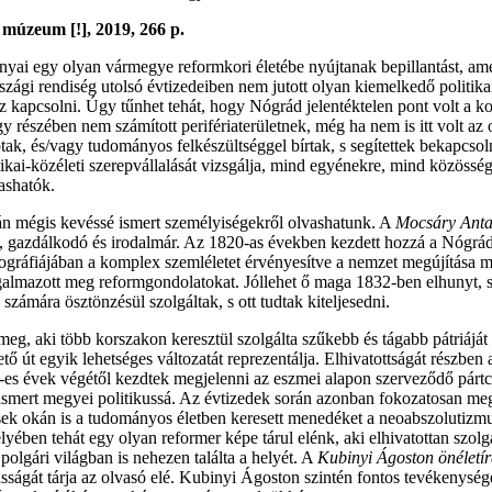
múzeum [!], 2019, 266 p.
yai egy olyan vármegye reformkori életébe nyújtanak bepillantást, ame
gi rendiség utolsó évtizedeiben nem jutott olyan kiemelkedő politika
hoz kapcsolni. Úgy tűnhet tehát, hogy Nógrád jelentéktelen pont volt a
részében nem számított perifériaterületnek, még ha nem is itt volt az o
ptak, és/vagy tudományos felkészültséggel bírtak, s segítettek bekapcso
kai-közéleti szerepvállalását vizsgálja, mind egyénekre, mind közöss
ashatók.
án mégis kevéssé ismert személyiségekről olvashatunk. A
Mocsáry Antal
ő, gazdálkodó és irodalmár. Az 1820-as években kezdett hozzá a Nógrád m
áfiájában a komplex szemléletet érvényesítve a nemzet megújítása melle
almazott meg reformgondolatokat. Jóllehet ő maga 1832-ben elhunyt, s 
ámára ösztönzésül szolgáltak, s ott tudtak kiteljesedni.
g, aki több korszakon keresztül szolgálta szűkebb és tágabb pátriáját 
tő út egyik lehetséges változatát reprezentálja. Elhivatottságát részben
0-es évek végétől kezdtek megjelenni az eszmei alapon szerveződő párt
elismert megyei politikussá. Az évtizedek során azonban fokozatosan me
sek okán is a tudományos életben keresett menedéket a neoabszolutizmus 
ében tehát egy olyan reformer képe tárul elénk, aki elhivatottan szolg
 polgári világban is nehezen találta a helyét. A
Kubinyi Ágoston önéletí
ságát tárja az olvasó elé. Kubinyi Ágoston szintén fontos tevékenysége