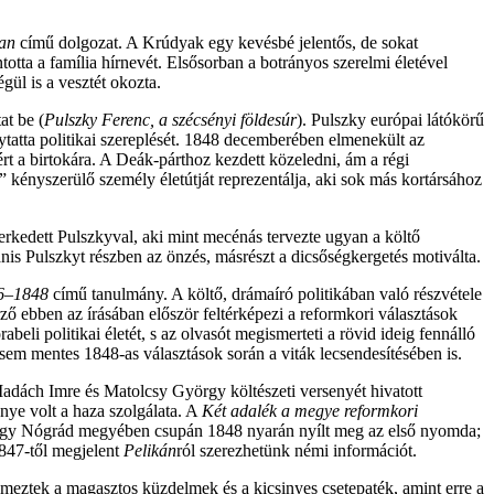
an
című dolgozat. A Krúdyak egy kevésbé jelentős, de sokat
otta a família hírnevét. Elsősorban a botrányos szerelmi életével
gül is a vesztét okozta.
at be (
Pulszky Ferenc, a szécsényi földesúr
). Pulszky európai látókörű
ytatta politikai szereplését. 1848 decemberében elmenekült az
tért a birtokára. A Deák-párthoz kezdett közeledni, ám a régi
 kényszerülő személy életútját reprezentálja, aki sok más kortársához
erkedett Pulszkyval, aki mint mecénás tervezte ugyan a költő
nis Pulszkyt részben az önzés, másrészt a dicsőségkergetés motiválta.
46–1848
című tanulmány. A költő, drámaíró politikában való részvétele
ő ebben az írásában először feltérképezi a reformkori választások
beli politikai életét, s az olvasót megismerteti a rövid ideig fennálló
m mentes 1848-as választások során a viták lecsendesítésében is.
dách Imre és Matolcsy György költészeti versenyét hivatott
nye volt a haza szolgálata. A
Két adalék a megye reformkori
, hogy Nógrád megyében csupán 1848 nyarán nyílt meg az első nyomda;
1847-től megjelent
Pelikán
ról szerezhetünk némi információt.
meztek a magasztos küzdelmek és a kicsinyes csetepaték, amint erre a