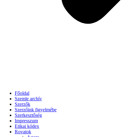
Főoldal
Szemle archív
Szerzők
Szerzőink figyelmébe
Szerkesztőség
Impresszum
Etikai kódex
Rovatok