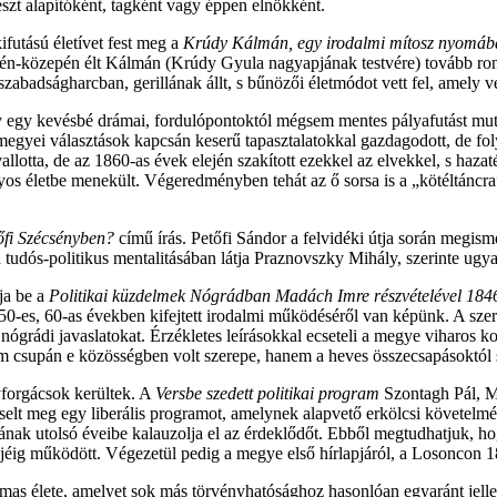
zt alapítóként, tagként vagy éppen elnökként.
ifutású életívet fest meg a
Krúdy Kálmán, egy irodalmi mítosz nyomáb
ején-közepén élt Kálmán (Krúdy Gyula nagyapjának testvére) tovább ront
abadságharcban, gerillának állt, s bűnözői életmódot vett fel, amely vé
ly egy kevésbé drámai, fordulópontoktól mégsem mentes pályafutást mut
rmegyei választások kapcsán keserű tapasztalatokkal gazdagodott, de fol
allotta, de az 1860-as évek elején szakított ezekkel az elvekkel, s haza
os életbe menekült. Végeredményben tehát az ő sorsa is a „kötéltáncra”
őfi Szécsényben?
című írás. Petőfi Sándor a felvidéki útja során megism
tudós-politikus mentalitásában látja Praznovszky Mihály, szerinte ugya
ja be a
Politikai küzdelmek Nógrádban Madách Imre részvételével 18
50-es, 60-as években kifejtett irodalmi működéséről van képünk. A szerz
ógrádi javaslatokat. Érzékletes leírásokkal ecseteli a megye viharos kora
supán e közösségben volt szerepe, hanem a heves összecsapásoktól se
yforgácsok kerültek. A
Versbe szedett politikai program
Szontagh Pál, Ma
lt meg egy liberális programot, amelynek alapvető erkölcsi követelmé
kának utolsó éveibe kalauzolja el az érdeklődőt. Ebből megtudhatjuk
ejéig működött. Végezetül pedig a megye első hírlapjáról, a Losoncon 
as élete, amelyet sok más törvényhatósághoz hasonlóan egyaránt jelle