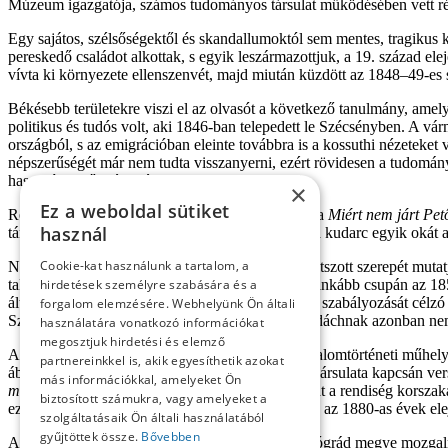
Múzeum igazgatója, számos tudományos társulat működésében vett rés
Egy sajátos, szélsőségektől és skandallumoktól sem mentes, tragikus k
pereskedő családot alkottak, s egyik leszármazottjuk, a 19. század el
vívta ki környezete ellenszenvét, majd miután küzdött az 1848–49-es sz
Békésebb területekre viszi el az olvasót a következő tanulmány, ame
politikus és tudós volt, aki 1846-ban telepedett le Szécsényben. A vá
országból, s az emigrációban eleinte továbbra is a kossuthi nézeteket v
népszerűségét már nem tudta visszanyerni, ezért rövidesen a tudomány
hasonlóan időnként kénytelen volt megalkudni.
×
Ez a weboldal sütiket
Részben szintén Pulszky Ferenchez kapcsolódik a
Miért nem járt Pet
használ
támogatását, ám ebből semmi sem valósult meg; a kudarc egyik okát a 
Cookie-kat használunk a tartalom, a
Néhány év eseményeit s Madách Imre ezekben játszott szerepét mutat
talán kevéssé ismeretes a nagyközönség előtt, leginkább csupán az 18
hirdetések személyre szabására és a
általános jellemzőit, majd bemutatja a szavazások szabályozását célzó n
forgalom elemzésére. Webhelyünk Ön általi
Szegénylegények Társaságának történetével. Madáchnak azonban nem c
használatára vonatkozó információkat
megosztjuk hirdetési és elemző
A kötet végére rövidebb művelődéstörténeti, irodalomtörténeti műhel
partnereinkkel is, akik egyesíthetik azokat
ábrázolni. A három művész a Szegénylegények Társulata kapcsán verse
más információkkal, amelyeket Ön
művelődéstörténetéhez
címet viselő rövid dolgozat a rendiség korsza
biztosított számukra, vagy amelyeket a
ezt Szerelmey Miklós pesti nyomdász alapította, s az 1880-as évek el
szolgáltatásaik Ön általi használatából
gyűjtöttek össze.
Bővebben
A kötet lapjain tehát megelevenedik a korabeli Nógrád megye mozgalm