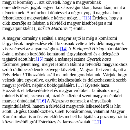
magyar kormány… azt követeli, hogy a magyaroknak
önrendelkezési joguk legyen köztársaságunkban, hasonlóan, mint a
németeknek. A müncheni döntéssel a négy nyugati nagyhatalom
felsorakozott magyarjaink e kérése mögé…”
[13]
Érdekes, hogy a
cikk szerzője az írásban a felvidéki magyar kisebbséget a mi
magyarjainkként (
„našich Maďarov”
) említi.
A magyar kormány s ezáltal a magyar sajtó is még a komáromi
tárgyalások megkezdése előtt biztosnak vette a felvidéki magyarok
visszatérését az anyaországhoz.
[14]
A
Budapesti Hírlap
már október
8-án a másnap kezdődő komáromi tárgyalásokról és a delegáció
tagjairól adott hírt,
[15]
majd a másnapi száma
Gyertek haza
főcímmel jelent meg, melyet Hóman Bálint a felvidéki magyarokhoz
szóló rádióbeszédének szövege követett: „Magyar Testvéreink, ott a
Felvidéken! Tihozzátok száll ma minden gondolatunk. Várjuk, hogy
veletek újra egyesülve, együtt küzdhessünk és dolgozhassunk szebb
magyar jövőért, népünk boldogulásáért. […] Gyertek haza!
Hozzátok el lelkesedésteket és magyar erőtöket. Tanítsatok meg
minket is tűrni, szenvedni, bízni és küzdeni szent magyar célokért –
magyar öntudattal.”
[16]
A
Népszava
nemcsak a tárgyalások
megindulásáról, hanem a felvidéki magyarok lelkesedésről is hírt
adott: „Egész Csallóközben, Cseh-Komáromban, valamint Magyar-
Komáromban is óriási érdeklődés mellett hallgatták a pozsonyi rádió
közvetítéséből gróf Esterházy és Jaross szózatait.”
[17]