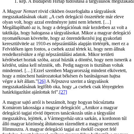
1. kép. A Budapesti Hírlap tudósítása a tárgyalások megszakadá
A
Magyar Nemzet
rövid cikkben összefoglalta a tárgyalások
megszakadásának okait: „A cseh delegáció összetétele már eleve
olyan volt, hogy azzal eredményre jutni nem lehetett. […]
Megállapítható az is, hogy a delegációnak már kezdetben az volt a
taktikája, hogy halogassa a tárgyalásokat. Mikor a magyar delegáció
nyomatékosan követelte, hogy az önrendelkezési jog gyakorlati
keresztülvitele az 1910-es népszámlálás alapján történjék, mert ez a
Felvidéken igen fontos, a csehek azzal tértek ki, hogy nem állnak
rendelkezésükre a régi népszámlálási adatok. Mikor területi
kérdéseket hoztak szóba, azzal húzták a döntést, hogy nem ismerik a
kérdést, utána kell nézniök, stb. Pedig nagyon is tisztában voltak
mindennel. […] Ezzel szemben Magyarország mindent elkövetett,
hogy a müncheni határozatokat békésen és barátságosan hajtsa
végre a két állam.”
[26]
A
Népszava
szerint a tárgyalások
megszakadásának legfőbb oka, hogy „a csehek csak lényegtelen
határkiigazítást ajánlottak fel”.
[27]
A magyar sajtó arról is beszámolt, hogy hogyan búcsúztatta
Komárom lakossága a magyar delegációt: „Amikor a magyar
delegáció tagjai rövid ötperces tanácskozás után a tárgyalást
megszakítva, lejöttek, a Vármegyeház-utca sarkán, a kordonon túl
álló magyar közönség áhitatosan rázendített a magyar nemzeti
Himnuszra. A magyar delegáció tagjai az éneklő csoport felé