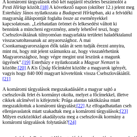
A komáromi tárgyalások első két napjáról részletes beszámolót a
Pesti Hírlap
közölt.
[18]
A következő napon (október 12.) jelent meg
Esterházy János nyilatkozata a
Budapesti Hírlap
ban, aki a felvidéki
magyarság álláspontját foglalta össze az eseményekkel
kapcsolatosan. „Leírhatatlan örömet és lelkesedést váltott ki
bennünk a müncheni egyezmény, amely lehetővé teszi, hogy
Csehszlovákiának túlnyomóan magyarlakta területei haladéktalanul
visszacsatoltassanak az anyaországhoz. A mai
Csonkamagyarországon élők talán át sem tudják érezni annyira,
mint mi, hogy mit jelent számunkra az, hogy visszatérhetünk
Magyarországhoz, hogy végre megint urai leszünk a magunk
ügyének”.
[19]
Esterházy e nyilatkozatát a
Magyar Nemzet
is
közölte.
[20]
A
Kis Újság
főcímként közölte a magyarok igényét,
vagyis hogy 840 000 magyart követelünk vissza Csehszlovákiától.
[21]
A komáromi tárgyalások megszakadásáért a magyar sajtó a
csehszlovák felet és kormányt okolta, melyet a főcímekkel, illetve
cikkek alcímével is kifejeztek: Prága alantas taktikázása miatt
megszakítottuk a komáromi tárgyalást;
[22]
Az elfogadhatatlan cseh
ellenjavaslatok miatt szakadtak meg a komáromi tárgyalások;
[23]
Milyen eszközökkel akadályozta meg a csehszlovák kormány a
komáromi tárgyalások folytatását?
[24]