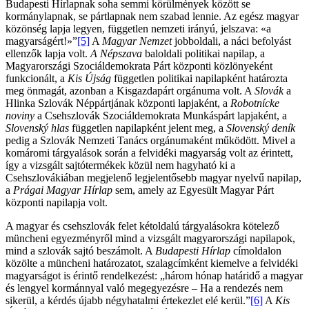
Budapesti Hírlapnak soha semmi körülmények között se
kormánylapnak, se pártlapnak nem szabad lennie. Az egész magyar
közönség lapja legyen, független nemzeti irányú, jelszava: «a
magyarságért!»”
[5]
A
Magyar Nemzet
jobboldali, a náci befolyást
ellenzők lapja volt.
A
Népszava
baloldali politikai napilap, a
Magyarországi Szociáldemokrata Párt központi közlönyeként
funkcionált, a
Kis Újság
független politikai napilapként határozta
meg önmagát, azonban a Kisgazdapárt orgánuma volt. A
Slovák
a
Hlinka Szlovák Néppártjának központi lapjaként, a
Robotnícke
noviny
a Csehszlovák Szociáldemokrata Munkáspárt lapjaként, a
Slovenský hlas
független napilapként jelent meg, a
Slovenský deník
pedig a Szlovák Nemzeti Tanács orgánumaként működött. Mivel a
komáromi tárgyalások során a felvidéki magyarság volt az érintett,
így a vizsgált sajtótermékek közül nem hagyható ki a
Csehszlovákiában megjelenő legjelentősebb magyar nyelvű napilap,
a
Prágai Magyar Hírlap
sem, amely az Egyesült Magyar Párt
központi napilapja volt.
A magyar és csehszlovák felet kétoldalú tárgyalásokra kötelező
müncheni egyezményről mind a vizsgált magyarországi napilapok,
mind a szlovák sajtó beszámolt. A
Budapesti Hírlap
címoldalon
közölte a müncheni határozatot, szalagcímként kiemelve a felvidéki
magyarságot is érintő rendelkezést: „három hónap határidő a magyar
és lengyel kormánnyal való megegyezésre – Ha a rendezés nem
sikerül, a kérdés újabb négyhatalmi értekezlet elé kerül.”
[6]
A
Kis