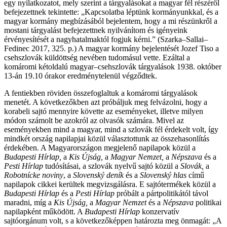
egy nyilatkozatot, mely szerint a tárgyalásokat a magyar fél részéről
befejezettnek tekintette: „Kapcsolatba léptünk kormányunkkal, és a
magyar kormány megbízásából bejelentem, hogy a mi részünkről a
mostani tárgyalást befejezettnek nyilvánítom és igényeink
érvényesítését a nagyhatalmaktól fogjuk kérni.” (Szarka–Sallai–
Fedinec 2017, 325. p.) A magyar kormány bejelentését Jozef Tiso a
csehszlovák küldöttség nevében tudomásul vette. Ezáltal a
komáromi kétoldalú magyar–csehszlovák tárgyalások 1938. október
13-án 19.10 órakor eredménytelenül végződtek.
A fentiekben röviden összefoglaltuk a komáromi tárgyalások
menetét. A következőkben azt próbáljuk meg felvázolni, hogy a
korabeli sajtó mennyire követte az eseményeket, illetve milyen
módon számolt be azokról az olvasók számára. Mivel az
eseményekben mind a magyar, mind a szlovák fél érdekelt volt, így
mindkét ország napilapjai közül választottunk az összehasonlítás
érdekében. A Magyarországon megjelenő napilapok közül a
Budapesti Hírlap,
a
Kis Újság,
a
Magyar Nemzet,
a
Népszava
és a
Pesti Hírlap
tudósításai, a szlovák nyelvű sajtó közül a
Slovák,
a
Robotnícke noviny
, a
Slovenský deník
és a
Slovenský hlas
című
napilapok cikkei kerültek megvizsgálásra. E sajtótermékek közül a
Budapesti Hírlap
és a
Pesti Hírlap
próbált a pártpolitikától távol
maradni, míg a
Kis Újság,
a
Magyar Nemzet
és a
Népszava
politikai
napilapként működött. A
Budapesti Hírlap
konzervatív
sajtóorgánum volt, s a következőképpen határozta meg önmagát: „A