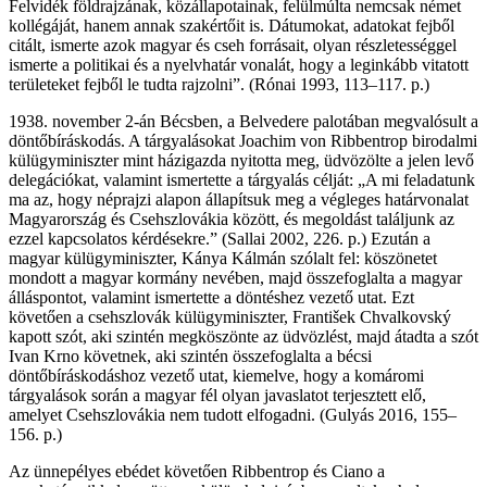
Felvidék földrajzának, közállapotainak, felülmúlta nemcsak német
kollégáját, hanem annak szakértőit is. Dátumokat, adatokat fejből
citált, ismerte azok magyar és cseh forrásait, olyan részletességgel
ismerte a politikai és a nyelvhatár vonalát, hogy a leginkább vitatott
területeket fejből le tudta rajzolni”. (Rónai 1993, 113–117. p.)
1938. november 2-án Bécsben, a Belvedere palotában megvalósult a
döntőbíráskodás. A tárgyalásokat Joachim von Ribbentrop birodalmi
külügyminiszter mint házigazda nyitotta meg, üdvözölte a jelen levő
delegációkat, valamint ismertette a tárgyalás célját: „A mi feladatunk
ma az, hogy néprajzi alapon állapítsuk meg a végleges határvonalat
Magyarország és Csehszlovákia között, és megoldást találjunk az
ezzel kapcsolatos kérdésekre.” (Sallai 2002, 226. p.) Ezután a
magyar külügyminiszter, Kánya Kálmán szólalt fel: köszönetet
mondott a magyar kormány nevében, majd összefoglalta a magyar
álláspontot, valamint ismertette a döntéshez vezető utat. Ezt
követően a csehszlovák külügyminiszter, František Chvalkovský
kapott szót, aki szintén megköszönte az üdvözlést, majd átadta a szót
Ivan Krno követnek, aki szintén összefoglalta a bécsi
döntőbíráskodáshoz vezető utat, kiemelve, hogy a komáromi
tárgyalások során a magyar fél olyan javaslatot terjesztett elő,
amelyet Csehszlovákia nem tudott elfogadni. (Gulyás 2016, 155–
156. p.)
Az ünnepélyes ebédet követően Ribbentrop és Ciano a