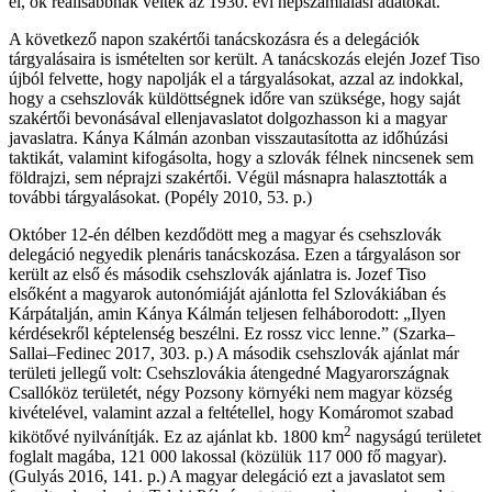
el, ők reálisabbnak vélték az 1930. évi népszámlálási adatokat.
A következő napon szakértői tanácskozásra és a delegációk
tárgyalásaira is ismételten sor került. A tanácskozás elején Jozef Tiso
újból felvette, hogy napolják el a tárgyalásokat, azzal az indokkal,
hogy a csehszlovák küldöttségnek időre van szüksége, hogy saját
szakértői bevonásával ellenjavaslatot dolgozhasson ki a magyar
javaslatra. Kánya Kálmán azonban visszautasította az időhúzási
taktikát, valamint kifogásolta, hogy a szlovák félnek nincsenek sem
földrajzi, sem néprajzi szakértői. Végül másnapra halasztották a
további tárgyalásokat. (Popély 2010, 53. p.)
Október 12-én délben kezdődött meg a magyar és csehszlovák
delegáció negyedik plenáris tanácskozása. Ezen a tárgyaláson sor
került az első és második csehszlovák ajánlatra is. Jozef Tiso
elsőként a magyarok autonómiáját ajánlotta fel Szlovákiában és
Kárpátalján, amin Kánya Kálmán teljesen felháborodott: „Ilyen
kérdésekről képtelenség beszélni. Ez rossz vicc lenne.” (Szarka–
Sallai–Fedinec 2017, 303. p.) A második csehszlovák ajánlat már
területi jellegű volt: Csehszlovákia átengedné Magyarországnak
Csallóköz területét, négy Pozsony környéki nem magyar község
kivételével, valamint azzal a feltétellel, hogy Komáromot szabad
2
kikötővé nyilvánítják. Ez az ajánlat kb. 1800 km
nagyságú területet
foglalt magába, 121 000 lakossal (közülük 117 000 fő magyar).
(Gulyás 2016, 141. p.) A magyar delegáció ezt a javaslatot sem