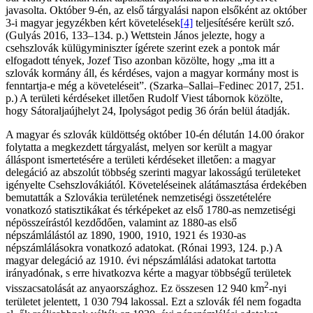
javasolta. Október 9-én, az első tárgyalási napon elsőként az október
3-i magyar jegyzékben kért követelések
[4]
teljesítésére került szó.
(Gulyás 2016, 133–134. p.) Wettstein János jelezte, hogy a
csehszlovák külügyminiszter ígérete szerint ezek a pontok már
elfogadott tények, Jozef Tiso azonban közölte, hogy „ma itt a
szlovák kormány áll, és kérdéses, vajon a magyar kormány most is
fenntartja-e még a követeléseit”. (Szarka–Sallai–Fedinec 2017, 251.
p.) A területi kérdéseket illetően Rudolf Viest tábornok közölte,
hogy Sátoraljaújhelyt 24, Ipolyságot pedig 36 órán belül átadják.
A magyar és szlovák küldöttség október 10-én délután 14.00 órakor
folytatta a megkezdett tárgyalást, melyen sor került a magyar
álláspont ismertetésére a területi kérdéseket illetően: a magyar
delegáció az abszolút többség szerinti magyar lakosságú területeket
igényelte Csehszlovákiától. Követeléseinek alátámasztása érdekében
bemutatták a Szlovákia területének nemzetiségi összetételére
vonatkozó statisztikákat és térképeket az első 1780-as nemzetiségi
népösszeírástól kezdődően, valamint az 1880-as első
népszámlálástól az 1890, 1900, 1910, 1921 és 1930-as
népszámlálásokra vonatkozó adatokat. (Rónai 1993, 124. p.) A
magyar delegáció az 1910. évi népszámlálási adatokat tartotta
irányadónak, s erre hivatkozva kérte a magyar többségű területek
2
visszacsatolását az anyaországhoz. Ez összesen 12 940 km
-nyi
területet jelentett, 1 030 794 lakossal. Ezt a szlovák fél nem fogadta