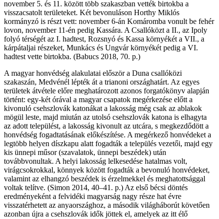
november 5. és 11. között több szakaszban vették birtokba a
visszacsatolt területeket. Két bevonuláson Horthy Miklós
kormányzó is részt vett: november 6-án Komáromba vonult be fehér
lovon, november 11-én pedig Kassára. A Csallóközt a II., az Ipoly
folyó térségét az I. hadtest, Rozsnyó és Kassa környékét a VII., a
kárpátaljai részeket, Munkács és Ungvár környékét pedig a VI.
hadtest vette birtokba. (Babucs 2018, 70. p.)
A magyar honvédség alakulatai először a Duna csallóközi
szakaszán, Medvénél lépték át a trianoni országhatárt. Az egyes
területek átvétele előre meghatározott azonos forgatókönyv alapján
történt: egy-két órával a magyar csapatok megérkezése előtt a
kivonuló csehszlovák katonákat a lakosság még csak az ablakok
mögül leste, majd miután az utolsó csehszlovák katona is elhagyta
az adott települést, a lakosság kivonult az utcára, s megkezdődött a
honvédség fogadtatásának előkészítése. A megérkező honvédeket a
legtöbb helyen díszkapu alatt fogadták a település vezetői, majd egy
kis ünnepi műsor (szavalatok, ünnepi beszédek) után
továbbvonultak. A helyi lakosság lelkesedése hatalmas volt,
virágcsokrokkal, könnyek között fogadták a bevonuló honvédeket,
valamint az elhangzó beszédek is érzelmekkel és meghatottsággal
voltak telítve. (Simon 2014, 40–41. p.) Az első bécsi döntés
eredményeként a felvidéki magyarság nagy része hat évre
visszatérhetett az anyaországhoz, a második világháborút követően
azonban újra a csehszlovák idők jöttek el, amelyek az itt élő