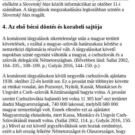
elsőként a
Slovenský hlas
közölt információkat az október 11-i
számában. A tárgyalások megszakadására legkorábban szintén a
Slovenský hlas
reagált.
4. Az első bécsi döntés és korabeli sajtója
A komáromi tárgyalások sikertelensége után a magyar területi
követelések, s ezáltal a magyar–szlovák határszakasz kérdése a
nemzetközi diplomácia részévé vált. A tárgyalásokat követő
napokban szinte egymást váltották a magyar, a csehszlovák és a
szlovák delegációk Németországban. (Bővebben lásd: Sallai 2002,
104–105., 108–109. p.; Gulyás 2016, 144–150. p.)
A komáromi tárgyalásokon kívüli negyedik csehszlovák ajánlatra
1938. október 22-én került sor. Ez a javaslat már többnyire követte
az etnikai vonalat, ám Pozsonyt, Nyitrát, Kassát, Munkácsot és
Ungvárt a Cseh–szlovák Köztársaságnál hagyta volna. A javaslat
2
szerint Csehszlovákia hajlandó lett volna 11 305 km
-nyi területet
átadni Magyarországnak, 740 000 lakossal, melyből 680 000
magyar nemzetiségű volt. Ennek ellenére ezt az ajánlatot
Magyarország elutasította, mert Kassa, Munkács és Ungvár Cseh-
Szlovákiánál maradt volna. (Sallai 2002, 114. p.; Gulyás 2016, 150.
p.) Mivel az ezt követő jegyzékváltások sem hoztak eredményt,
ezért a két ország felkérte Németországot és Olaszországot, hogy