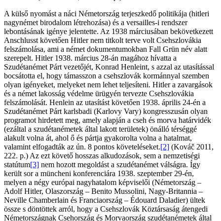
A külső nyomást a náci Németország terjeszkedő politikája (hitleri
nagynémet birodalom létrehozása) és a versailles-i rendszer
lebontásának igénye jelentette. Az 1938 márciusában bekövetkezett
Anschlusst követően Hitler nem titkolt terve volt Csehszlovákia
felszámolása, ami a német dokumentumokban Fall Grün név alatt
szerepelt. Hitler 1938. március 28-án magához hívatta a
Szudétanémet Párt vezetőjét, Konrad Henleint, s azzal az utasítással
bocsátotta el, hogy támasszon a csehszlovák kormánnyal szemben
olyan igényeket, melyeket nem lehet teljesíteni. Hitler a zavargások
és a német lakosság védelme ürügyén tervezte Csehszlovákia
felszámolását. Henlein az utasítást követően 1938. április 24-én a
Szudétanémet Párt karlsbadi (Karlovy Vary) kongresszusán olyan
programot hirdetett meg, amely alapján a cseh és morva határvidék
(ezáltal a szudétanémetek által lakott területek) önálló térséggé
alakult volna át, ahol ő és pártja gyakorolta volna a hatalmat,
valamint elfogadták az ún. 8 pontos követeléseket.
[2]
(Kováč 2011,
222. p.) Az ezt követő hosszas alkudozások, sem a nemzetiségi
statútum
[3]
nem hozott megoldást a szudétanémet válságra. Így
került sor a müncheni konferenciára 1938. szeptember 29-én,
melyen a négy európai nagyhatalom képviselői (Németország –
Adolf Hitler, Olaszország – Benito Mussolini, Nagy-Britannia –
Neville Chamberlain és Franciaország – Édouard Daladier) ültek
össze s döntöttek arról, hogy a Csehszlovák Köztársaság átengedi
Németországnak Csehország és Morvaország szudétanémetek által