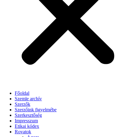
Főoldal
Szemle archív
Szerzők
Szerzőink figyelmébe
Szerkesztőség
Impresszum
Etikai kódex
Rovatok