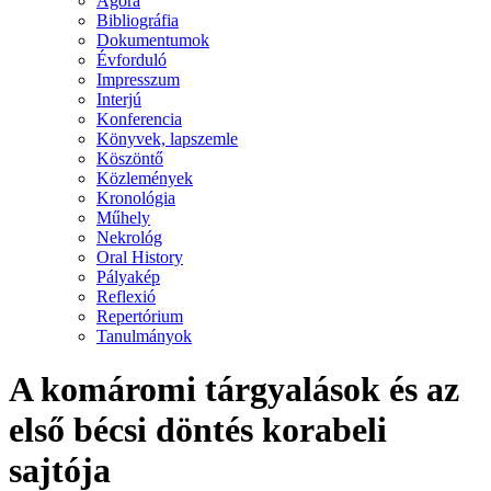
Agora
Bibliográfia
Dokumentumok
Évforduló
Impresszum
Interjú
Konferencia
Könyvek, lapszemle
Köszöntő
Közlemények
Kronológia
Műhely
Nekrológ
Oral History
Pályakép
Reflexió
Repertórium
Tanulmányok
A komáromi tárgyalások és az
első bécsi döntés korabeli
sajtója