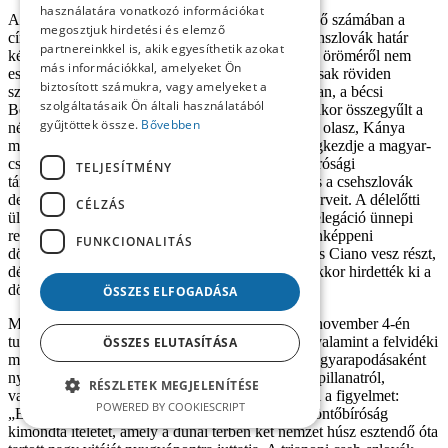
használatára vonatkozó információkat
A
Prágai Magyar Hírlap
október 30-án megjelenő számában a
megosztjuk hirdetési és elemző
címlapon közölte a várható döntést a magyar–csehszlovák határ
partnereinkkel is, akik egyesíthetik azokat
kérdésében,
[57]
azonban a várható visszacsatolás öröméről nem
más információkkal, amelyeket Ön
esett szó. A tárgyalásokról két nappal később és csak röviden
biztosított számukra, vagy amelyeket a
számolt be: „Savoyai Jenő herceg híres kastélyában, a bécsi
szolgáltatásaik Ön általi használatából
Belvedere-palotában szerdán délelőtt tizenegy órakor összegyűlt a
gyűjtöttek össze.
Bővebben
négy külügyminiszter – Ribbentrop német, Ciano olasz, Kánya
magyar és Chvalkovsky csehszlovák, – hogy megkezdje a magyar-
csehszlovák határ kiszabására vonatkozó döntőbírósági
TELJESÍTMÉNY
tárgyalásokat. A délelőtti ülésen főleg a magyar és a csehszlovák
delegáció vázolta álláspontját és sorakoztatta föl érveit. A délelőtti
CÉLZÁS
ülés körülbelül 14 óráig tartott, amikor a német delegáció ünnepi
reggelit adott a delegátusok tiszteletére. A tulajdonképpeni
FUNKCIONALITÁS
döntőbírósági konferencia, amelyen Ribbentrop és Ciano vesz részt,
délután 16 órakor kezdődött és 18 óráig tartott. Ekkor hirdették ki a
döntőbírósági ítéletet is.
[58]
ÖSSZES ELFOGADÁSA
Magáról az első bécsi döntés eredményéről csak november 4-én
tudósított a címoldalán, ám nem visszatérésként, valamint a felvidéki
ÖSSZES ELUTASÍTÁSA
magyarságot ért örömként, hanem Magyarország gyarapodásaként
nyilatkozott az eseményről, mint nagy történelmi pillanatról,
RÉSZLETEK MEGJELENÍTÉSE
valamint még a visszafogott magatartásra hívta fel a figyelmet:
POWERED BY COOKIESCRIPT
„Eljött végre a nagy történelmi pillanat: a bécsi döntőbíróság
kimondta ítéletét, amely a dunai térben két nemzet húsz esztendő óta