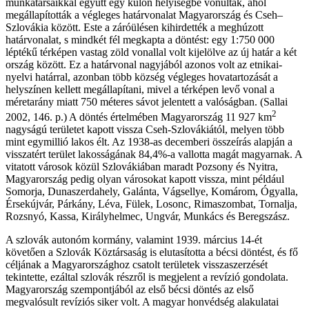
munkatársaikkal együtt egy külön helyiségbe vonultak, ahol
megállapították a végleges határvonalat Magyarország és Cseh–
Szlovákia között. Este a záróülésen kihirdették a meghúzott
határvonalat, s mindkét fél megkapta a döntést: egy 1:750 000
léptékű térképen vastag zöld vonallal volt kijelölve az új határ a két
ország között. Ez a határvonal nagyjából azonos volt az etnikai-
nyelvi határral, azonban több község végleges hovatartozását a
helyszínen kellett megállapítani, mivel a térképen levő vonal a
méretarány miatt 750 méteres sávot jelentett a valóságban. (Sallai
2
2002, 146. p.) A döntés értelmében Magyarország 11 927 km
nagyságú területet kapott vissza Cseh-Szlovákiától, melyen több
mint egymillió lakos élt. Az 1938-as decemberi összeírás alapján a
visszatért terület lakosságának 84,4%-a vallotta magát magyarnak. A
vitatott városok közül Szlovákiában maradt Pozsony és Nyitra,
Magyarország pedig olyan városokat kapott vissza, mint például
Somorja, Dunaszerdahely, Galánta, Vágsellye, Komárom, Ógyalla,
Érsekújvár, Párkány, Léva, Fülek, Losonc, Rimaszombat, Tornalja,
Rozsnyó, Kassa, Királyhelmec, Ungvár, Munkács és Beregszász.
A szlovák autonóm kormány, valamint 1939. március 14-ét
követően a Szlovák Köztársaság is elutasította a bécsi döntést, és fő
céljának a Magyarországhoz csatolt területek visszaszerzését
tekintette, ezáltal szlovák részről is megjelent a revízió gondolata.
Magyarország szempontjából az első bécsi döntés az első
megvalósult revíziós siker volt. A magyar honvédség alakulatai