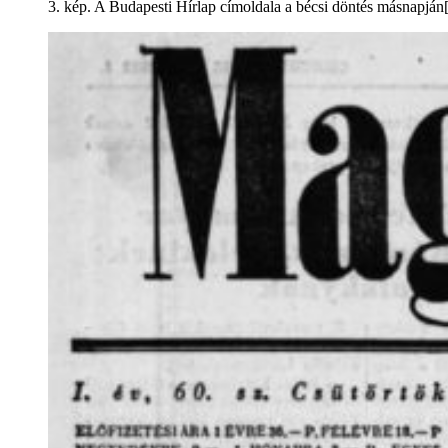
3. kép. A Budapesti Hírlap címoldala a bécsi döntés másnapján