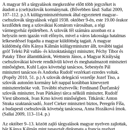
A magyar fél a tárgyalások megkezdése előtt több jegyzéket is
átadott a (cseh)szlovák kormánynak. (Bővebben lásd: Sallai 2009,
107–112. p.) A külügyminisztériumok által egyeztetett magyar–
csehszlovák tárgyalások végül 1938. október 9-én, este 19.00 órakor
kezdődtek meg a szlovákiai Komárom városában, a régi
vármegyeház épületében. A szlovák fél számára azonban ez a
helyszín nem igazán volt előnyös, mivel a város lakossága hatalmas
lelkesedéssel fogadta a magyar küldöttség tagjait. A magyar
küldöttség élén Kánya Kálmán külügyminiszter állt, további tagjai
gróf Teleki Pál vallás- és közoktatásügyi miniszter, Péchy Tibor és
Pataky Tibor államtitkárok, Wettstein János, a Magyar Királyság
csehszlovákiai követe rendkívüli követ és meghatalmazott miniszteri
minőségben, Kuhl Lajos követségi tanácsos, Sebestyén Pál
miniszteri tanácsos és Andorka Rudolf vezérkari ezredes voltak.
(Popély 2010, 51. p.) A szlovák delegáció vezetője Jozef Tiso, a
szlovák autonóm kormány két nappal korábban kinevezett
miniszterelnöke volt. További résztvevők: Ferdinand Ďurčanský
szlovák miniszter, Ivan Párkányi tárca nélküli miniszter, Rudolf
Viest tábornok, Ivan Krno követi minőségben. Titkárok: Anton
Straka szaktanácsadó, Jozef Cieker miniszteri biztos, Peregrín Fíša,
a budapesti csehszlovák követség tanácsosa, Anna Hozáková írnok.
(Sallai 2009, 113–114. p.)
Az október 9–13. között zajló tárgyalások magyar nyelven zajlottak,
bár Kánya Kálmán mint tapasztalt diplomata a francia nyelvet