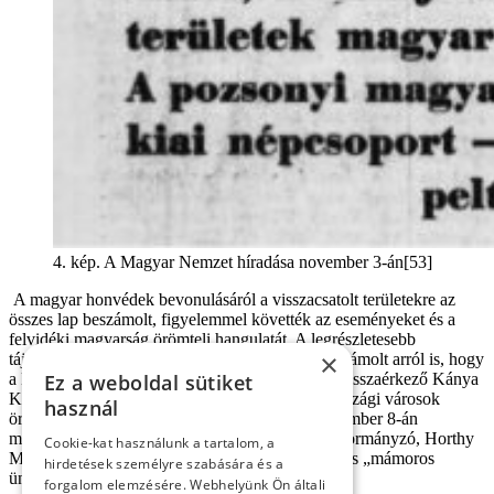
4. kép. A Magyar Nemzet híradása november 3-án[53]
A magyar honvédek bevonulásáról a visszacsatolt területekre az
összes lap beszámolt, figyelemmel követték az eseményeket és a
felvidéki magyarság örömteli hangulatát. A legrészletesebb
×
tájékoztatást a
Budapesti Hírlap
adta, amely beszámolt arról is, hogy
a Budapesten ünneplő tömeg hogyan fogadta a visszaérkező Kánya
Ez a weboldal sütiket
Kálmánt és Teleki Pált,
[54]
valamint a magyarországi városok
használ
örömteli hangulatáról is tájékoztatott.
[55]
A november 8-án
megjelenő számában a címlapon foglalkozott a kormányzó, Horthy
Cookie-kat használunk a tartalom, a
Miklós komáromi bevonulásával, valamint a város „mámoros
hirdetések személyre szabására és a
ünnepnapjával”.
[56]
forgalom elemzésére. Webhelyünk Ön általi