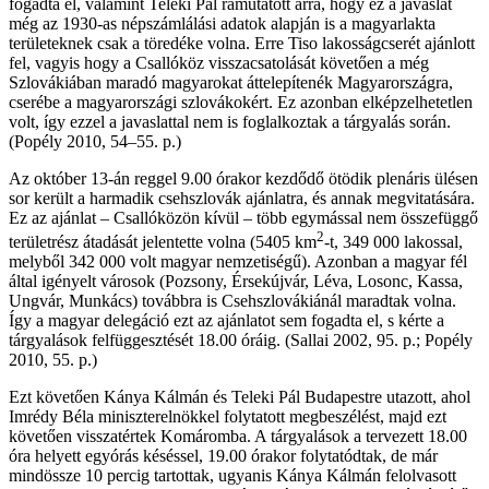
fogadta el, valamint Teleki Pál rámutatott arra, hogy ez a javaslat
még az 1930-as népszámlálási adatok alapján is a magyarlakta
területeknek csak a töredéke volna. Erre Tiso lakosságcserét ajánlott
fel, vagyis hogy a Csallóköz visszacsatolását követően a még
Szlovákiában maradó magyarokat áttelepítenék Magyarországra,
cserébe a magyarországi szlovákokért. Ez azonban elképzelhetetlen
volt, így ezzel a javaslattal nem is foglalkoztak a tárgyalás során.
(Popély 2010, 54–55. p.)
Az október 13-án reggel 9.00 órakor kezdődő ötödik plenáris ülésen
sor került a harmadik csehszlovák ajánlatra, és annak megvitatására.
Ez az ajánlat – Csallóközön kívül – több egymással nem összefüggő
2
területrész átadását jelentette volna (5405 km
-t, 349 000 lakossal,
melyből 342 000 volt magyar nemzetiségű). Azonban a magyar fél
által igényelt városok (Pozsony, Érsekújvár, Léva, Losonc, Kassa,
Ungvár, Munkács) továbbra is Csehszlovákiánál maradtak volna.
Így a magyar delegáció ezt az ajánlatot sem fogadta el, s kérte a
tárgyalások felfüggesztését 18.00 óráig. (Sallai 2002, 95. p.; Popély
2010, 55. p.)
Ezt követően Kánya Kálmán és Teleki Pál Budapestre utazott, ahol
Imrédy Béla miniszterelnökkel folytatott megbeszélést, majd ezt
követően visszatértek Komáromba. A tárgyalások a tervezett 18.00
óra helyett egyórás késéssel, 19.00 órakor folytatódtak, de már
mindössze 10 percig tartottak, ugyanis Kánya Kálmán felolvasott