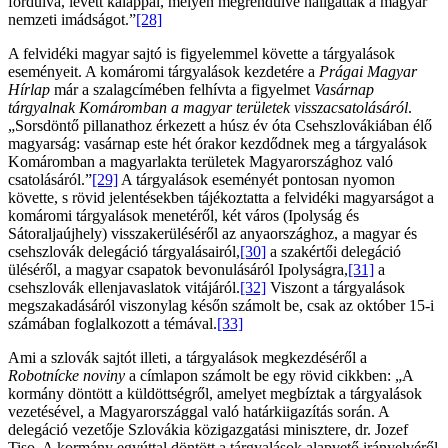
fordulva, levett kalappal, mélyen megrendülve hallgatták a magyar
nemzeti imádságot.”
[28]
A felvidéki magyar sajtó is figyelemmel követte a tárgyalások
eseményeit. A komáromi tárgyalások kezdetére a
Prágai Magyar
Hírlap
már a szalagcímében felhívta a figyelmet
Vasárnap
tárgyalnak Komáromban a magyar területek visszacsatolásáról
.
„Sorsdöntő pillanathoz érkezett a húsz év óta Csehszlovákiában élő
magyarság: vasárnap este hét órakor kezdődnek meg a tárgyalások
Komáromban a magyarlakta területek Magyarországhoz való
csatolásáról.”
[29]
A tárgyalások eseményét pontosan nyomon
követte, s rövid jelentésekben tájékoztatta a felvidéki magyarságot a
komáromi tárgyalások menetéről, két város (Ipolyság és
Sátoraljaújhely) visszakerüléséről az anyaországhoz, a magyar és
csehszlovák delegáció tárgyalásairól,
[30]
a szakértői delegáció
üléséről, a magyar csapatok bevonulásáról Ipolyságra,
[31]
a
csehszlovák ellenjavaslatok vitájáról.
[32]
Viszont a tárgyalások
megszakadásáról viszonylag későn számolt be, csak az október 15-i
számában foglalkozott a témával.
[33]
Ami a szlovák sajtót illeti, a tárgyalások megkezdéséről a
Robotnícke noviny
a címlapon számolt be egy rövid cikkben: „A
kormány döntött a küldöttségről, amelyet megbíztak a tárgyalások
vezetésével, a Magyarországgal való határkiigazítás során. A
delegáció vezetője Szlovákia közigazgatási minisztere, dr. Jozef
Tiso. A kormány egyúttal döntött a tárgyalások alapvető irányelvéről