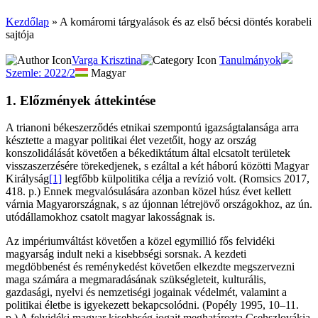
Kezdőlap
»
A komáromi tárgyalások és az első bécsi döntés korabeli
sajtója
Varga Krisztina
Tanulmányok
Szemle: 2022/2
Magyar
1. Előzmények áttekintése
A trianoni békeszerződés etnikai szempontú igazságtalansága arra
késztette a magyar politikai élet vezetőit, hogy az ország
konszolidálását követően a békediktátum által elcsatolt területek
visszaszerzésére törekedjenek, s ezáltal a két háború közötti Magyar
Királyság
[1]
legfőbb külpolitika célja a revízió volt. (Romsics 2017,
418. p.) Ennek megvalósulására azonban közel húsz évet kellett
várnia Magyarországnak, s az újonnan létrejövő országokhoz, az ún.
utódállamokhoz csatolt magyar lakosságnak is.
Az impériumváltást követően a közel egymillió fős felvidéki
magyarság indult neki a kisebbségi sorsnak. A kezdeti
megdöbbenést és reménykedést követően elkezdte megszervezni
maga számára a megmaradásának szükségleteit, kulturális,
gazdasági, nyelvi és nemzetiségi jogainak védelmét, valamint a
politikai életbe is igyekezett bekapcsolódni. (Popély 1995, 10–11.
p.) A felvidéki magyar kisebbség jogait meghatározta Csehszlovákia