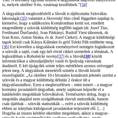
is, melyek október 9-én, vasárnap kezdődnek.”
[34]
A tárgyalások megkezdéséről a
Slovák
is tájékoztatta Szlovákia
lakosságát,
[35]
valamint a
Slovenský hlas
című független napilap is,
kiemelve, hogy a találkozóra Komáromban kerül sor, emellett
megemlítette a szlovák küldöttség legfőbb tagjait (dr. Jozef Tiso,
Ferdinand Ďurčanský, Ivan Párkányi, Rudolf Viest tábornok, dr.
Ivan Krno, Anton Straka, és dr. Jozef Cieker). A magyar küldöttségi
tagok közül csak Kánya Kálmánt és gróf Teleki Pált említtette meg.
[36]
Ezt követően a tárgyalások eseményeivel nemigen foglalkozott
a szlovák a sajtó, csak egy-két rövid cikket szenteltek a témának. A
legkorábban a
Robotnícke noviny
[37]
és a
Slovák
[38]
közölt
információkat a sátoraljaújhelyi vasút és Ipolyság városának
átadásról. E két újságcikk szinte teljes mértékben azonos szöveggel
jelent meg. A tárgyalások menetéről szintén a
Slovák
közölt
összefoglalót: „Az október 10-i hivatalos komáromi jelentés szerint a
szlovák és a magyar küldöttség délután 2 órakor ült a
tárgyalóasztalhoz. Ezen a megbeszélésen – mint ismert – a magyar
kormány javaslatáról tárgyaltak, amely sajátosan képzelte el a
határkérdés megoldását Szlovákiával. Természetes dolog, hogy a
megoldás alapjául nem szolgálhatnak elavult statisztikák, hanem
csak újabbak – szlovák statisztikák –, ezért a szlovák küldöttség
ebben az irányban kidolgozott javaslatokat terjesztett elő. […]
Hogyha az összes kérdést sikerülne megoldani, akkor a magyar–
szlovák baráti együttműködés szelleme uralkodhatna, amely