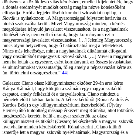
döntsenek a köztük levő vitás kérdésben, emellett kijelentették, hogy
a döntés eredményét mindkét ország magára nézve kötelezőként
elfogadja. Erről a legjelentősebb korabeli szlovákiai napilap, a
Slovák
is nyilatkozott: „A Magyarországgal folytatott határvita az
utolsó szakaszába került. Mivel Magyarország minden, a kérdés
megoldására irányuló javaslatot visszautasított, és a nagyhatalmak
döntését kérte, nem volt rá okunk, hogy kormányunk ezt a
magyarországi javaslatot visszautasítsa. […] Jelenleg Magyarország
nincs olyan helyzetben, hogy ő határozhatná meg a feltételeket.
Nincs más lehetősége, mint a nagyhatalmak diktátumát elfogadni,
vagy önszántából megegyezik Szlovákiával. […] Mivel a magyarok
nem hajlottak az egységre, ezért kormányunk az összes javaslatukat
és ultimátumokat visszautasítja, főleg amely a népszavazást kérte az
ún. történelmi országrészben.”
[44]
Galeazzo Ciano olasz külügyminiszter október 29-én arra kérte
Kánya Kálmánt, hogy küldjön a számára egy magyar szakértői
csapatot, amely felkészíti őt a tárgyalásokra. Ciano mindezt a
németek előtt titokban tartotta. A két szakértőből (Rónai András és
Kardos Béla) s egy külügyminisztériumi tisztviselőből (Újváry
Elemér) álló küldöttség másnap érkezett meg Rómába, ahol többórás
megbeszélés keretén belül a magyar szakértők az olasz
külügyminisztert és titkárát (Cesaro) felkészítették a magyar–szlovák
nyelvhatár minden kérdésköréről. Rónai szerint „Ciano kitűnő
ismerője lett a magyar–szlovák nyelvhatárnak, Magyarország és a