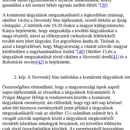
garantálná a két nemzet békés egymás mellett élését.”
[39]
A komáromi tárgyalások megszakadásáról a legkorábban (másnap,
október 14-én) a
Slovenský hlas
tájékozatott, vezető hírként az újság
címlapján: „Csütörtök este 19.20 órakor a magyar külügyminiszter,
Kánya bejelentette, hogy megszakítja a további tárgyalásokat a
maga részéről, mivel az előterjesztett csehszlovák feltételekről
tovább nem lehet tárgyalni. Ezt jegyzékben átadta dr. Tisónak is,
azzal a kiegészítéssel, hogy Magyarország a vitatott szlovák–magyar
kérdésekben a nagyhatalmakhoz fordul.”
[40]
Október 15-én a
tárgyalások megszakadását rövid cikkben a
Slovenský deník
[41]
és a
Robotnícke noviny
[42]
is bejelentette.
2. kép. A Slovenský hlas tudósítása a komáromi tárgyalások m
Összességében elmondható, hogy a magyarországi lapok napról
napra tájékoztatták az olvasókat a tárgyalások folyamatáról. A
Prágai Magyar Hírlap
is rendszeresen közölte a komáromi
tárgyalások eseményeit, ám előfordult, hogy egy-két nap késéssel
adott hírt bizonyos eseményekről (mint például a tárgyalások
megszakadásáról csak az október 15-i számában számolt be). A
vizsgált szlovák napilapok közül a tárgyalások megkezdésről
rövidebb írásokban mindegyik beszámolt, ezt követően többnyire
csak rövid összefoglalókat közöltek. Az eseményekről hosszabban