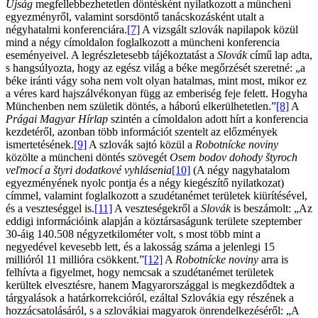
Újság
megfellebbezhetetlen döntésként nyilatkozott a müncheni
egyezményről, valamint sorsdöntő tanácskozásként utalt a
négyhatalmi konferenciára.
[7]
A vizsgált szlovák napilapok közül
mind a négy címoldalon foglalkozott a müncheni konferencia
eseményeivel. A legrészletesebb tájékoztatást a
Slovák
című lap adta,
s hangsúlyozta, hogy az egész világ a béke megőrzését szeretné: „a
béke iránti vágy soha nem volt olyan hatalmas, mint most, mikor ez
a véres kard hajszálvékonyan függ az emberiség feje felett. Hogyha
Münchenben nem születik döntés, a háború elkerülhetetlen.”
[8]
A
Prágai Magyar Hírlap
szintén a címoldalon adott hírt a konferencia
kezdetéről, azonban több információt szentelt az előzmények
ismertetésének.
[9]
A szlovák sajtó közül a
Robotnícke noviny
közölte a müncheni döntés szövegét
Osem bodov dohody štyroch
veľmocí a štyri dodatkové vyhlásenia
[10]
(A négy nagyhatalom
egyezményének nyolc pontja és a négy kiegészítő nyilatkozat)
címmel, valamint foglalkozott a szudétanémet területek kiürítésével,
és a veszteséggel is.
[11]
A veszteségekről a
Slovák
is beszámolt: „Az
eddigi információink alapján a köztársaságunk területe szeptember
30-áig 140.508 négyzetkilométer volt, s most több mint a
negyedével kevesebb lett, és a lakosság száma a jelenlegi 15
millióról 11 millióra csökkent.”
[12]
A
Robotnícke noviny
arra is
felhívta a figyelmet, hogy nemcsak a szudétanémet területek
kerültek elvesztésre, hanem Magyarországgal is megkezdődtek a
tárgyalások a határkorrekcióról, ezáltal Szlovákia egy részének a
hozzácsatolásáról, s a szlovákiai magyarok önrendelkezéséről: „A