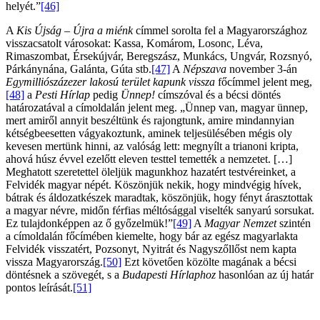
helyét.”
[46]
A
Kis Újság
–
Újra a miénk
címmel sorolta fel a Magyarországhoz
visszacsatolt városokat: Kassa, Komárom, Losonc, Léva,
Rimaszombat, Érsekújvár, Beregszász, Munkács, Ungvár, Rozsnyó,
Párkánynána, Galánta, Gúta stb.
[47]
A
Népszava
november 3-án
Egymilliószázezer lakosú terület kapunk vissza
főcímmel jelent meg,
[48]
a
Pesti Hírlap
pedig
Ünnep!
címszóval és a bécsi döntés
határozatával a címoldalán jelent meg. „Ünnep van, magyar ünnep,
mert amiről annyit beszéltünk és rajongtunk, amire mindannyian
kétségbeesetten vágyakoztunk, aminek teljesülésében mégis oly
kevesen mertünk hinni, az valóság lett: megnyílt a trianoni kripta,
ahová húsz évvel ezelőtt eleven testtel temették a nemzetet. […]
Meghatott szeretettel öleljük magunkhoz hazatért testvéreinket, a
Felvidék magyar népét. Köszönjük nekik, hogy mindvégig hívek,
bátrak és áldozatkészek maradtak, köszönjük, hogy fényt árasztottak
a magyar névre, midőn férfias méltósággal viselték sanyarú sorsukat.
Ez tulajdonképpen az ő győzelmük!”
[49]
A
Magyar Nemzet
szintén
a címoldalán főcímében kiemelte, hogy bár az egész magyarlakta
Felvidék visszatért, Pozsonyt, Nyitrát és Nagyszőllőst nem kapta
vissza Magyarország.
[50]
Ezt követően közölte magának a bécsi
döntésnek a szövegét, s a
Budapesti Hírlaphoz
hasonlóan az új határ
pontos leírását.
[51]