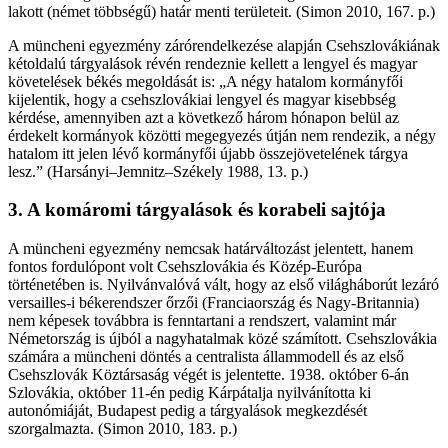
lakott (német többségű) határ menti területeit. (Simon 2010, 167. p.)
A müncheni egyezmény zárórendelkezése alapján Csehszlovákiának
kétoldalú tárgyalások révén rendeznie kellett a lengyel és magyar
követelések békés megoldását is: „A négy hatalom kormányfői
kijelentik, hogy a csehszlovákiai lengyel és magyar kisebbség
kérdése, amennyiben azt a következő három hónapon belül az
érdekelt kormányok közötti megegyezés útján nem rendezik, a négy
hatalom itt jelen lévő kormányfői újabb összejövetelének tárgya
lesz.” (Harsányi–Jemnitz–Székely 1988, 13. p.)
3. A komáromi tárgyalások és korabeli sajtója
A müncheni egyezmény nemcsak határváltozást jelentett, hanem
fontos fordulópont volt Csehszlovákia és Közép-Európa
történetében is. Nyilvánvalóvá vált, hogy az első világháborút lezáró
versailles-i békerendszer őrzői (Franciaország és Nagy-Britannia)
nem képesek továbbra is fenntartani a rendszert, valamint már
Németország is újból a nagyhatalmak közé számított. Csehszlovákia
számára a müncheni döntés a centralista állammodell és az első
Csehszlovák Köztársaság végét is jelentette. 1938. október 6-án
Szlovákia, október 11-én pedig Kárpátalja nyilvánította ki
autonómiáját, Budapest pedig a tárgyalások megkezdését
szorgalmazta. (Simon 2010, 183. p.)