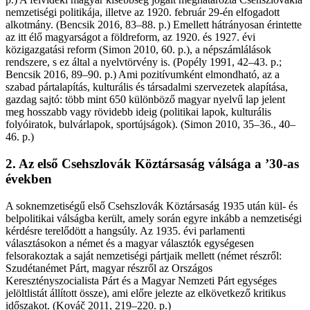
nemzetiségi politikája, illetve az 1920. február 29-én elfogadott
alkotmány. (Bencsik 2016, 83–88. p.) Emellett hátrányosan érintette
az itt élő magyarságot a földreform, az 1920. és 1927. évi
közigazgatási reform (Simon 2010, 60. p.), a népszámlálások
rendszere, s ez által a nyelvtörvény is. (Popély 1991, 42–43. p.;
Bencsik 2016, 89–90. p.) Ami pozitívumként elmondható, az a
szabad pártalapítás, kulturális és társadalmi szervezetek alapítása,
gazdag sajtó: több mint 650 különböző magyar nyelvű lap jelent
meg hosszabb vagy rövidebb ideig (politikai lapok, kulturális
folyóiratok, bulvárlapok, sportújságok). (Simon 2010, 35–36., 40–
46. p.)
2. Az első Csehszlovák Köztársaság válsága a ’30-as
években
A soknemzetiségű első Csehszlovák Köztársaság 1935 után kül- és
belpolitikai válságba került, amely során egyre inkább a nemzetiségi
kérdésre terelődött a hangsúly. Az 1935. évi parlamenti
választásokon a német és a magyar választók egységesen
felsorakoztak a saját nemzetiségi pártjaik mellett (német részről:
Szudétanémet Párt, magyar részről az Országos
Keresztényszocialista Párt és a Magyar Nemzeti Párt egységes
jelöltlistát állított össze), ami előre jelezte az elkövetkező kritikus
időszakot. (Kováč 2011, 219–220. p.)