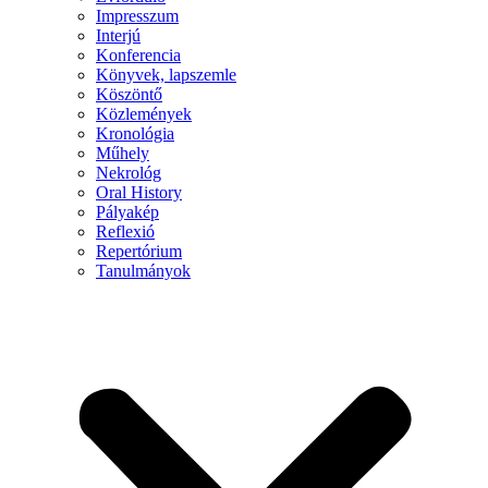
Impresszum
Interjú
Konferencia
Könyvek, lapszemle
Köszöntő
Közlemények
Kronológia
Műhely
Nekrológ
Oral History
Pályakép
Reflexió
Repertórium
Tanulmányok