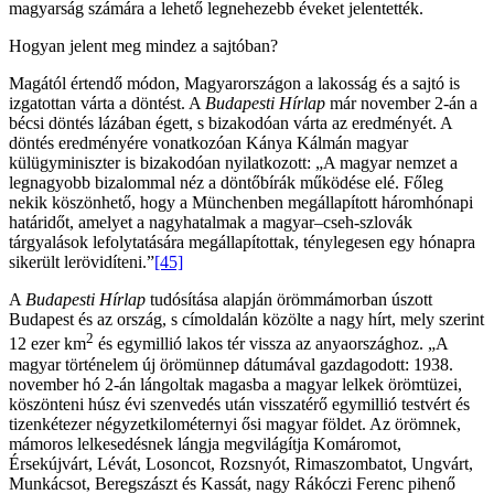
magyarság számára a lehető legnehezebb éveket jelentették.
Hogyan jelent meg mindez a sajtóban?
Magától értendő módon, Magyarországon a lakosság és a sajtó is
izgatottan várta a döntést. A
Budapesti Hírlap
már november 2-án a
bécsi döntés lázában égett, s bizakodóan várta az eredményét. A
döntés eredményére vonatkozóan Kánya Kálmán magyar
külügyminiszter is bizakodóan nyilatkozott: „A magyar nemzet a
legnagyobb bizalommal néz a döntőbírák működése elé. Főleg
nekik köszönhető, hogy a Münchenben megállapított háromhónapi
határidőt, amelyet a nagyhatalmak a magyar–cseh-szlovák
tárgyalások lefolytatására megállapítottak, ténylegesen egy hónapra
sikerült lerövidíteni.”
[45]
A
Budapesti Hírlap
tudósítása alapján örömmámorban úszott
Budapest és az ország, s címoldalán közölte a nagy hírt, mely szerint
2
12 ezer km
és egymillió lakos tér vissza az anyaországhoz. „A
magyar történelem új örömünnep dátumával gazdagodott: 1938.
november hó 2-án lángoltak magasba a magyar lelkek örömtüzei,
köszönteni húsz évi szenvedés után visszatérő egymillió testvért és
tizenkétezer négyzetkilométernyi ősi magyar földet. Az örömnek,
mámoros lelkesedésnek lángja megvilágítja Komáromot,
Érsekújvárt, Lévát, Losoncot, Rozsnyót, Rimaszombatot, Ungvárt,
Munkácsot, Beregszászt és Kassát, nagy Rákóczi Ferenc pihenő