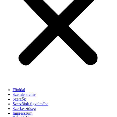
Főoldal
Szemle archív
Szerzők
Szerzőink figyelmébe
Szerkesztőség
Impresszum