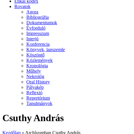
Etikai kódex
Rovatok
Agora
Bibliográfia
Dokumentumok
Évforduló
Impresszum
Interjú
Konferencia
Könyvek, lapszemle
Köszöntő
Közlemények
Kronológia
Műhely
Nekrológ
Oral History
Pályakép
Reflexió
Repertórium
Tanulmányok
Csuthy András
Kezdőlap
»
Archívumban Csuthy András