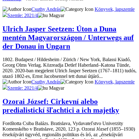
Csuthy András
Könyvek, lapszemle
Szemle: 2021/4
Magyar
Ulrich Jasper Seetzen: Úton a Duna
mentén Magyarországon / Unterwegs auf
der Donau in Ungarn
1802. Budapest / Hildesheim / Zürich / New York, Balassi Kiadó,
Georg Olms Verlag. Közreadja Detlef Haberland–Katona Tünde,
2020. 2020-ban megjelent Ulrich Jasper Seetzen (1767–1811) tudós,
utazó 1802-es, Ernst Jacobsennel tett dunai útjáró...
Csuthy András
Könyvek, lapszemle
Szemle: 2021/4
Magyar
Ozorai József: Cirkevní alebo
predialistickí šľachtici a ich majetky
Fordította Csiba Balázs. Bratislava, Vydavateľstvo Univerzity
Komenského v Bratislave, 2020, 123 p. Ozorai József (1855–1930)
érsekújvári ügyvéd, regionális politikus és író, az „érsekújvári