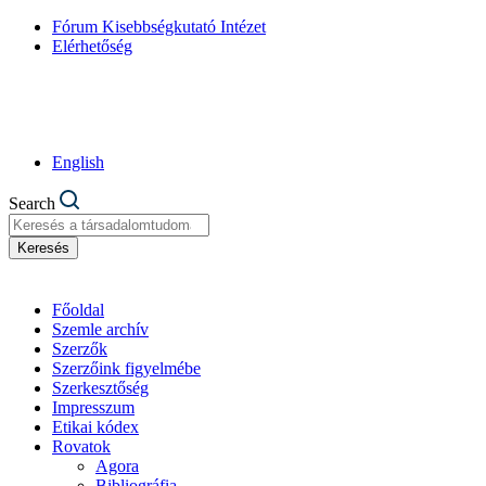
Fórum Kisebbségkutató Intézet
Elérhetőség
English
Search
Keresés
Főoldal
Szemle archív
Szerzők
Szerzőink figyelmébe
Szerkesztőség
Impresszum
Etikai kódex
Rovatok
Agora
Bibliográfia