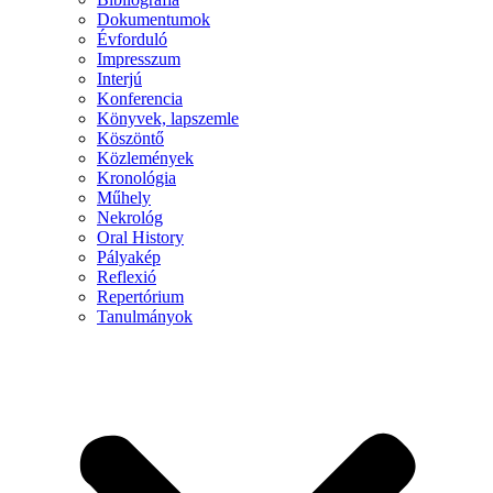
Dokumentumok
Évforduló
Impresszum
Interjú
Konferencia
Könyvek, lapszemle
Köszöntő
Közlemények
Kronológia
Műhely
Nekrológ
Oral History
Pályakép
Reflexió
Repertórium
Tanulmányok