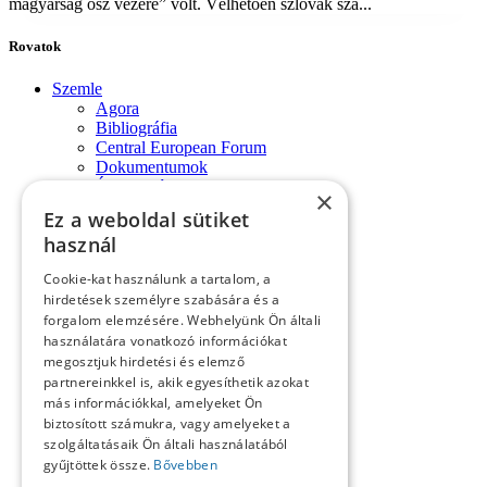
magyarság ősz vezére” volt. Vélhetően szlovák szá...
Rovatok
Szemle
Agora
Bibliográfia
Central European Forum
Dokumentumok
Évforduló
×
Fórum-monológok
Ez a weboldal sütiket
Impresszum
használ
Konferencia
Könyvek, lapszemle
Cookie-kat használunk a tartalom, a
Kósa László köszöntése
hirdetések személyre szabására és a
Köszöntő
forgalom elemzésére. Webhelyünk Ön általi
Közlemények
használatára vonatkozó információkat
Kronológia
megosztjuk hirdetési és elemző
Lapszemle
Műhely
partnereinkkel is, akik egyesíthetik azokat
Nekrológ
más információkkal, amelyeket Ön
Oral History
biztosított számukra, vagy amelyeket a
Pályakép
szolgáltatásaik Ön általi használatából
Reflexió
gyűjtöttek össze.
Bővebben
Repertórium