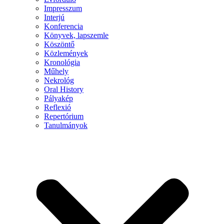
Impresszum
Interjú
Konferencia
Könyvek, lapszemle
Köszöntő
Közlemények
Kronológia
Műhely
Nekrológ
Oral History
Pályakép
Reflexió
Repertórium
Tanulmányok