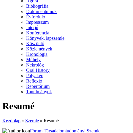
Agora
Bibliográfia
Dokumentumok
Évforduló
Impresszum
Interjú
Konferencia
Könyvek, lapszemle
Köszöntő
Közlemények
Kronológia
Műhely
Nekrológ
Oral History
Pályakép
Reflexió
Repertórium
Tanulmányok
Resumé
Kezdőlap
»
Szemle
»
Resumé
Fórum Társadalomtudományi Szemle