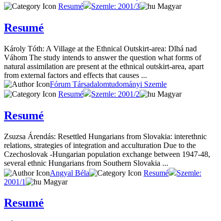
Resumé
Szemle: 2001/3
Magyar
Resumé
Károly Tóth: A Village at the Ethnical Outskirt-area: Dlhá nad
Váhom The study intends to answer the question what forms of
natural assimilation are present at the ethnical outskirt-area, apart
from external factors and effects that causes ...
Fórum Társadalomtudományi Szemle
Resumé
Szemle: 2001/2
Magyar
Resumé
Zsuzsa Árendás: Resettled Hungarians from Slovakia: interethnic
relations, strategies of integration and acculturation Due to the
Czechoslovak -Hungarian population exchange between 1947-48,
several ethnic Hungarians from Southern Slovakia ...
Angyal Béla
Resumé
Szemle:
2001/1
Magyar
Resumé