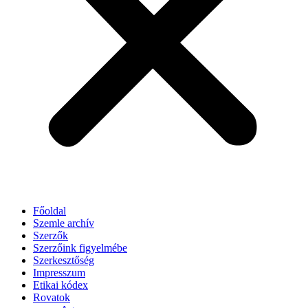
Főoldal
Szemle archív
Szerzők
Szerzőink figyelmébe
Szerkesztőség
Impresszum
Etikai kódex
Rovatok