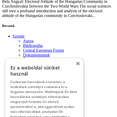
Béla Angyal: Electoral Attitude of the Hungarian Community in
Czechoslovakia between the Two World Wars The social sciences
still owe a profound introduction and analysis of the electoral
attitude of the Hungarian community in Czechoslovaki...
Rovatok
Szemle
Agora
Bibliográfia
Central European Forum
Dokumentumok
Évforduló
×
Fórum-monológok
Ez a weboldal sütiket
Impresszum
használ
Konferencia
Könyvek, lapszemle
Cookie-kat használunk a tartalom, a
Kósa László köszöntése
hirdetések személyre szabására és a
Köszöntő
forgalom elemzésére. Webhelyünk Ön általi
Közlemények
használatára vonatkozó információkat
Kronológia
megosztjuk hirdetési és elemző
Lapszemle
Műhely
partnereinkkel is, akik egyesíthetik azokat
Nekrológ
más információkkal, amelyeket Ön
Oral History
biztosított számukra, vagy amelyeket a