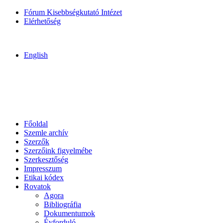
Fórum Kisebbségkutató Intézet
Elérhetőség
English
Főoldal
Szemle archív
Szerzők
Szerzőink figyelmébe
Szerkesztőség
Impresszum
Etikai kódex
Rovatok
Agora
Bibliográfia
Dokumentumok
Évforduló