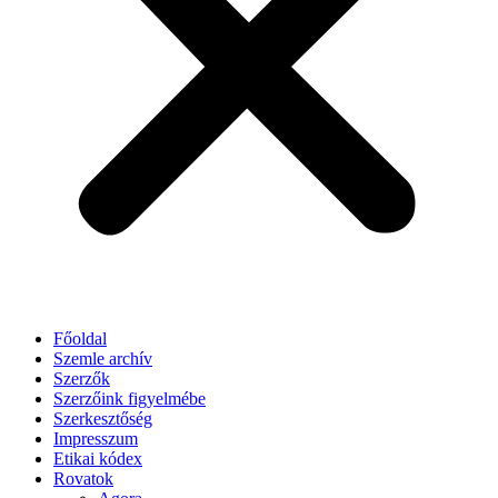
Főoldal
Szemle archív
Szerzők
Szerzőink figyelmébe
Szerkesztőség
Impresszum
Etikai kódex
Rovatok