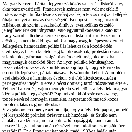
Magyar Nemzeti Párttal, legyen szó közös választási listáról vagy
akár párt­egyesítésről. Franciscyék számára nem volt megfelelő
indok az együttműködésre az erőegyesítés, a közös magyar fellépés
óhaja, melyet a húszas évek végétől Budapest is szorgalmazott.
Álláspontjuk szerint a szabadkőműves, evangélikus és zsidó
jellegűnek értékelt irányzattal való együttműködéssel a katolikus
irány szorul háttérbe a keresztényszocialista pártban. Ezzel nem
erősítik, hanem inkább gyengítik a magyarság fellépésének erejét.
Jellegtelen, határozatlan politizálás lehet csak a közösködés
eredménye, hiszen képtelenség katolikusoknak, protestánsoknak,
zsidóknak egyformán szolgálni az érdekeit, még akkor is, ha
magyarságuk összeköti őket. Az ilyen politika bénultsághoz,
passzivitáshoz vezet. A konfliktus odáig fajult, hogy a klerikális
csoport kilépésével, pártalapításával is számolni kellett. A probléma
végighúzódott a harmincas éveken, s újabb kicsúcsosodását a
pártegyesítés idején, illetve a bécsi döntésig tartó időszakban érte el.
Felmerül a kérdés, vajon mennyire beszélhetünk a felvidéki magyar
klérus politikai egységéről? Papi mivoltukból származott-e egy
többé-kevésbé homogén szemlélet, helyzetükből fakadó közös
problémalátás és gondolkodás?
Vizsgálatom eredménye azt mutatja, hogy a felvidéki papságon belül
jól kirajzolódó politikai törésvonalak húzódtak, és Szüllő nem
általában a klérussal, nem a politizáló papsággal, hanem annak –
nevezzük így – ultramontán részével nem tudott sokszor „zöld ágra
vergődni”. Ez a Franciscy kanonok, majd 1933-as halála után