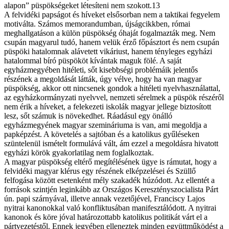
alapon” püspökségeket létesíteni nem szokott.13
A felvidéki papságot és híveket elsősorban nem a taktikai fegyelem
motiválta. Számos memorandumban, újságcikkben, római
meghallgatáson a külön püspökség óhaját fogalmazták meg. Nem
csupán magyarul tudó, hanem velük érző főpásztort és nem csupán
püspöki hatalomnak alávetett vikáriust, hanem tényleges egyházi
hatalommal bíró püspököt kívántak maguk fölé. A saját
egyházmegyében hitéleti, sőt kisebbségi problémáik jelentős
részének a megoldását látták, úgy vélve, hogy ha van magyar
püspökség, akkor ott nincsenek gondok a hitéleti nyelvhasználattal,
az egyházkormányzati nyelvvel, nemzeti sérelmek a püspök részéről
nem érik a híveket, a felekezeti iskolák magyar jellege biztosított
lesz, sőt számuk is növekedhet. Ráadásul egy önálló
egyházmegyének magyar szemináriuma is van, ami megoldja a
papképzést. A követelés a sajtóban és a katolikus gyűléseken
szüntelenül ismételt formulává vált, ám ezzel a megoldásra hivatott
egyházi körök gyakorlatilag nem foglalkoztak.
A magyar püspökség eltérő megítélésének ügye is rámutat, hogy a
felvidéki magyar klérus egy részének elképzelései és Szüllő
felfogása között esetenként mély szakadék húzódott. Az ellentét a
források szintjén leginkább az Országos Keresztényszocialista Párt
ún. papi szárnyával, illetve annak vezetőjével, Franciscy Lajos
nyitrai kanonokkal való konfliktusában manifesztálódott. A nyitrai
kanonok és köre jóval határozottabb katolikus politikát várt el a
pártvezetéstől. Ennek jegyében elleneztek minden együttműködést a