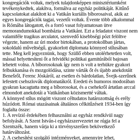
kongregációk voltak, melyek tulajdonképpen minisztériumként
tevékenykedtek, alakítva, formálva az egyház politikáját. Kitűnő
kapcsolatokat alakított ki a Vatikán kuriális bíborosaival, akik az
egyes kongregációk tagjai, vezetői voltak. Évente több alkalommal
is Rómába látogatott, és a forró vasat folyamatosan ütve
memorandumokkal bombázta a Vatikánt. Ezt a feladatot viszont nem
valamiféle tragikus arculatot, szenvedő kisebbségi pózt felöltve
végezte, hanem az úri modor birtokában, a protokollban jártas,
sokoldalú műveltségű, gyakorlott diplomata könnyed stílusában
tette. Meg kell jegyeznünk, hogy Szüllő ebben utolérhetetlen volt,
mással helyettesíteni őt a felvidéki politikai garnitúrából bajosan
lehetett volna. A bíborosoknak így nem is volt a terhükre gyakori
felbukkanása és mozgolódása, szinte várták őt és újabb anekdotáit
Benešről, Ferenc Jóskáról, az esetlen és bárdolatlan, Švejk-szerűnek
lefestett csehszlovák diplomatákról. Eredeti és humoros modorában
gyakran kacagtatta meg a bíborosokat, és a csehekről ártatlan arccal
elmondott anekdotái a Vatikánban közismertté váltak.
A könnyed stílus mögött viszont céltudatos határozottság és erély
húzódott. Római utazásainak általános célkitűzéseit 1934-ben így
foglalta össze:
1. A revízió érdekében felhasználni az egyház rendkívül nagy
befolyását. A Szent István-i egyházszervezetet ne rúgja fel a
Szentszék, hanem várja ki a törvényszerűen bekövetkező
határváltozást.
2. A csehesítést szolgáló intézményeket, amennyire lehet,