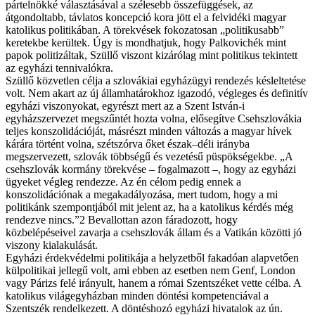
pártelnökké választásával a szélesebb összefüggések, az
átgondoltabb, távlatos koncepció kora jött el a felvidéki magyar
katolikus politikában. A törekvések fokozatosan „politikusabb”
keretekbe kerültek. Úgy is mondhatjuk, hogy Palkovichék mint
papok politizáltak, Szüllő viszont kizárólag mint politikus tekintett
az egyházi tennivalókra.
Szüllő közvetlen célja a szlovákiai egyházügyi rendezés késleltetése
volt. Nem akart az új államhatárokhoz igazodó, végleges és definitív
egyházi viszonyokat, egyrészt mert az a Szent István-i
egyházszervezet megszűntét hozta volna, elősegítve Csehszlovákia
teljes konszolidációját, másrészt minden változás a magyar hívek
kárára történt volna, szétszórva őket észak–déli irányba
megszervezett, szlovák többségű és vezetésű püspökségekbe. „A
csehszlovák kormány törekvése – fogalmazott –, hogy az egyházi
ügyeket végleg rendezze. Az én célom pedig ennek a
konszolidációnak a megakadályozása, mert tudom, hogy a mi
politikánk szempontjából mit jelent az, ha a katolikus kérdés még
rendezve nincs.”2 Bevallottan azon fáradozott, hogy
közbelépéseivel zavarja a csehszlovák állam és a Vatikán közötti jó
viszony kialakulását.
Egyházi érdekvédelmi politikája a helyzetből fakadóan alapvetően
külpolitikai jellegű volt, ami ebben az esetben nem Genf, London
vagy Párizs felé irányult, hanem a római Szentszéket vette célba. A
katolikus világegyházban minden döntési kompetenciával a
Szentszék rendelkezett. A döntéshozó egyházi hivatalok az ún.