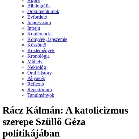
Agora
Bibliográfia
Dokumentumok
Évforduló
Impresszum
Interjú
Konferencia
Könyvek, lapszemle
Köszöntő
Közlemények
Kronológia
Műhely
Nekrológ
Oral History
Pályakép
Reflexió
Repertórium
Tanulmányok
Rácz Kálmán: A katolicizmus
szerepe Szüllő Géza
politikájában