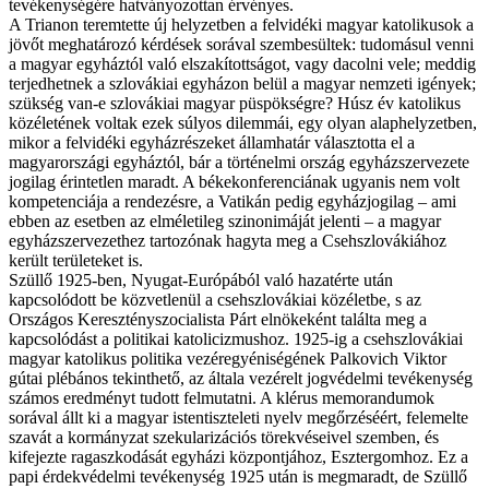
tevékenységére hatványozottan érvényes.
A Trianon teremtette új helyzetben a felvidéki magyar katolikusok a
jövőt meghatározó kérdések sorával szembesültek: tudomásul venni
a magyar egyháztól való elszakítottságot, vagy dacolni vele; meddig
terjedhetnek a szlovákiai egyházon belül a magyar nemzeti igények;
szükség van-e szlovákiai magyar püspökségre? Húsz év katolikus
közéletének voltak ezek súlyos dilemmái, egy olyan alaphelyzetben,
mikor a felvidéki egyházrészeket államhatár választotta el a
magyarországi egyháztól, bár a történelmi ország egyházszervezete
jogilag érintetlen maradt. A békekonferenciának ugyanis nem volt
kompetenciája a rendezésre, a Vatikán pedig egyházjogilag – ami
ebben az esetben az elméletileg szinonimáját jelenti – a magyar
egyházszervezethez tartozónak hagyta meg a Csehszlovákiához
került területeket is.
Szüllő 1925-ben, Nyugat-Európából való hazatérte után
kapcsolódott be közvetlenül a csehszlovákiai közéletbe, s az
Országos Keresztényszocialista Párt elnökeként találta meg a
kapcsolódást a politikai katolicizmushoz. 1925-ig a csehszlovákiai
magyar katolikus politika vezéregyéniségének Palkovich Viktor
gútai plébános tekinthető, az általa vezérelt jogvédelmi tevékenység
számos eredményt tudott felmutatni. A klérus memorandumok
sorával állt ki a magyar istentiszteleti nyelv megőrzéséért, felemelte
szavát a kormányzat szekularizációs törekvéseivel szemben, és
kifejezte ragaszkodását egyházi központjához, Esztergomhoz. Ez a
papi érdekvédelmi tevékenység 1925 után is megmaradt, de Szüllő