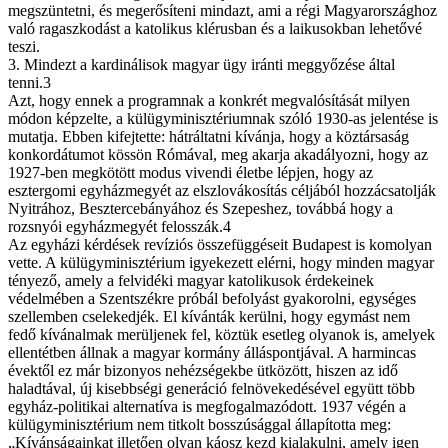
megszüntetni, és megerősíteni mindazt, ami a régi Magyarországhoz
való ragaszkodást a katolikus klérusban és a laikusokban lehetővé
teszi.
3. Mindezt a kardinálisok magyar ügy iránti meggyőzése által
tenni.3
Azt, hogy ennek a programnak a konkrét megvalósítását milyen
módon képzelte, a külügyminisztériumnak szóló 1930-as jelentése is
mutatja. Ebben kifejtette: hátráltatni kívánja, hogy a köztársaság
konkordátumot kössön Rómával, meg akarja akadályozni, hogy az
1927-ben megkötött modus vivendi életbe lépjen, hogy az
esztergomi egyházmegyét az elszlovákosítás céljából hozzácsatolják
Nyitrához, Besztercebányához és Szepeshez, továbbá hogy a
rozsnyói egyházmegyét felosszák.4
Az egyházi kérdések revíziós összefüggéseit Budapest is komolyan
vette. A külügyminisztérium igyekezett elérni, hogy minden magyar
tényező, amely a felvidéki magyar katolikusok érdekeinek
védelmében a Szentszékre próbál befolyást gyakorolni, egységes
szellemben cselekedjék. El kívánták kerülni, hogy egymást nem
fedő kívánalmak merüljenek fel, köztük esetleg olyanok is, amelyek
ellentétben állnak a magyar kormány álláspontjával. A harmincas
évektől ez már bizonyos nehézségekbe ütközött, hiszen az idő
haladtával, új kisebbségi generáció felnövekedésével együtt több
egyház-politikai alternatíva is megfogalmazódott. 1937 végén a
külügyminisztérium nem titkolt bosszúsággal állapította meg:
„Kívánságainkat illetően olyan káosz kezd kialakulni, amely igen