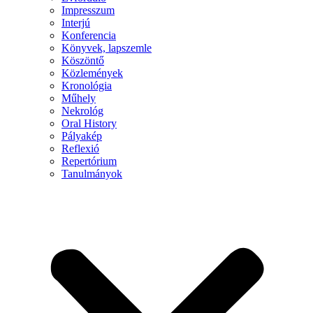
Impresszum
Interjú
Konferencia
Könyvek, lapszemle
Köszöntő
Közlemények
Kronológia
Műhely
Nekrológ
Oral History
Pályakép
Reflexió
Repertórium
Tanulmányok