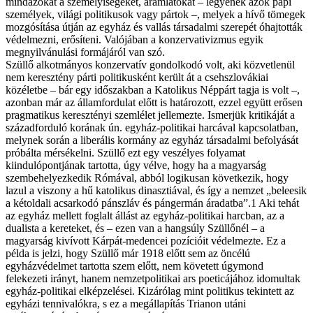
mindazokat a személyiségeket, áramlatokat – legyenek azok papi
személyek, világi politikusok vagy pártok –, melyek a hívő tömegek
mozgósítása útján az egyház és vallás társadalmi szerepét óhajtották
védelmezni, erősíteni. Valójában a konzervativizmus egyik
megnyilvánulási formájáról van szó.
Szüllő alkotmányos konzervatív gondolkodó volt, aki közvetlenül
nem keresztény párti politikusként került át a csehszlovákiai
közéletbe – bár egy időszakban a Kato­likus Néppárt tagja is volt –,
azonban már az államfordulat előtt is határozott, ezzel együtt erősen
pragmatikus keresztényi szemlélet jellemezte. Ismerjük kritikáját a
századforduló korának ún. egyház-politikai harcával kapcsolatban,
melynek során a liberális kormány az egyház társadalmi befolyását
próbálta mérsékelni. Szüllő ezt egy veszélyes folyamat
kiindulópontjának tartotta, úgy vélve, hogy ha a magyarság
szembehelyezkedik Rómával, abból logikusan következik, hogy
lazul a viszony a hű katolikus dinasztiával, és így a nemzet „beleesik
a kétoldali acsarkodó pánszláv és pángermán áradatba”.1 Aki tehát
az egyház mellett foglalt állást az egyház-politikai harcban, az a
dualista a kereteket, és – ezen van a hangsúly Szüllőnél – a
magyarság kivívott Kárpát-medencei pozícióit védelmezte. Ez a
példa is jelzi, hogy Szüllő már 1918 előtt sem az öncélú
egyházvédelmet tartotta szem előtt, nem követett úgymond
felekezeti irányt, hanem nemzetpolitikai ars poeticájához idomultak
egyház-politikai elképzelései. Kizárólag mint politikus tekintett az
egyházi tennivalókra, s ez a megállapítás Trianon utáni