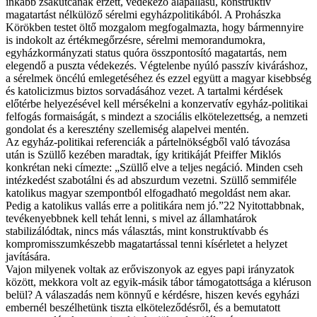
inkább zsákutcának érzett, védekező alapállású, konstruktív
magatartást nélkülöző sérelmi egyházpolitikából. A Prohászka
Körökben testet öltő mozgalom megfogalmazta, hogy bármennyire
is indokolt az értékmegőrzésre, sérelmi memorandumokra,
egyházkormányzati status quóra összpontosító magatartás, nem
elegendő a puszta védekezés. Végtelenbe nyúló passzív kiváráshoz,
a sérelmek öncélú emlegetéséhez és ezzel együtt a magyar kisebbség
és katolicizmus biztos sorvadásához vezet. A tartalmi kérdések
előtérbe helyezésével kell mérsékelni a konzervatív egyház-politikai
felfogás formaiságát, s mindezt a szociális elkötelezettség, a nemzeti
gondolat és a keresztény szellemiség alapelvei mentén.
Az egyház-politikai referenciák a pártelnökségből való távozása
után is Szüllő kezében maradtak, így kritikáját Pfeiffer Miklós
konkrétan neki címezte: „Szüllő elve a teljes negáció. Minden cseh
intézkedést szabotálni és ad abszurdum vezetni. Szüllő semmiféle
katolikus magyar szempontból elfogadható megoldást nem akar.
Pedig a katolikus vallás erre a politikára nem jó.”22 Nyitottabbnak,
tevékenyebbnek kell tehát lenni, s mivel az államhatárok
stabilizálódtak, nincs más választás, mint konstruktívabb és
kompromisszumkészebb magatartással tenni kísérletet a helyzet
javítására.
Vajon milyenek voltak az erőviszonyok az egyes papi irányzatok
között, mekkora volt az egyik-másik tábor támogatottsága a kléruson
belül? A válaszadás nem könnyű e kérdésre, hiszen kevés egyházi
embernél beszélhetünk tiszta elköteleződésről, és a bemutatott