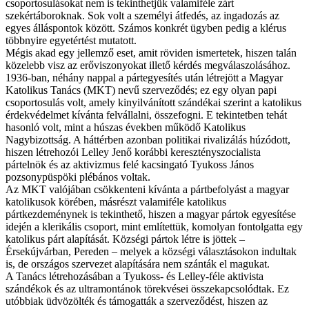
csoportosulásokat nem is tekinthetjük valamiféle zárt
szekértáboroknak. Sok volt a személyi átfedés, az ingadozás az
egyes álláspontok között. Számos konkrét ügyben pedig a klérus
többnyire egyetértést mutatott.
Mégis akad egy jellemző eset, amit röviden ismertetek, hiszen talán
közelebb visz az erőviszonyokat illető kérdés megválaszolásához.
1936-ban, néhány nappal a párt­egyesítés után létrejött a Magyar
Katolikus Tanács (MKT) nevű szerveződés; ez egy olyan papi
csoportosulás volt, amely kinyilvánított szándékai szerint a katolikus
érdekvédelmet kívánta felvállalni, összefogni. E tekintetben tehát
hasonló volt, mint a húszas években működő Katolikus
Nagybizottság. A háttérben azonban politikai rivalizálás húzódott,
hiszen létrehozói Lelley Jenő korábbi keresztényszocialista
pártelnök és az aktivizmus felé kacsingató Tyukoss János
pozsonypüspöki plébános voltak.
Az MKT valójában csökkenteni kívánta a pártbefolyást a magyar
katolikusok körében, másrészt valamiféle katolikus
pártkezdeménynek is tekinthető, hiszen a magyar pártok egyesítése
idején a klerikális csoport, mint említettük, komolyan fontolgatta egy
katolikus párt alapítását. Községi pártok létre is jöttek –
Érsekújvárban, Pereden – melyek a községi választásokon indultak
is, de országos szervezet alapítására nem szánták el magukat.
A Tanács létrehozásában a Tyukoss- és Lelley-féle aktivista
szándékok és az ultramontánok törekvései összekapcsolódtak. Ez
utóbbiak üdvözölték és támogatták a szerveződést, hiszen az