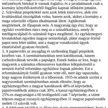
intézmények birtokai le vannak foglalva, és a javadalmasok csak a
kormány kényétől-kedvétől függően kapnak időnként juttatást.
2. Szlovákiai püspökökké nem azok lettek kinevezve, akik erre
kvalitásukkal rászolgáltak volna, hanem azok, akiket a kormány a
maga szlavizáló céljaira alkalmasnak látott. Agitátornak
megfelelnek, de főpapnak nem. A magyarság úgy érzi, hogy az
egyházi vezetésben nincs meg az a százalékaránya, amely őt
intelligenciájánál és számánál fogva megilletné. Az egyházmegyei
hivatalokban egyetlen magyar nemzetiségű, pláne magyar érzésű
papot nem lehet találni, ami a magyar vonatkozású ügyek
elintézésénél gyakran érezhető.
3. A papnevelés az anyagilag és szellemileg függő püspökök
kezében van. A szemináriumokban nem katolikusnak, hanem
csehszlováknak nevelik a papságot. Ennek hatása az lesz, hogy a
magyarok a számukra ellenszenves katolikus lelkipásztortól a
nemzeti érzésű református egyházhoz fognak pártolni. Ezt a
reformátuskártyát Szüllő gyakran vette elő, mert úgy tapasztalta,
hogy nagyon érzékenyek rá a bíborosok. 1935-ös adatok szerint a
nagyszombati szemináriumban annak ellenére, hogy az
egyházmegyében a magyar katolikusok 48%-ot képviseltek,
papnövendékeik aránya csak 30%, a kassai egyházmegyében a
25%-os magyarságot a 60 teológusból csak 7 képviselte, a szinte
teljesen magyar rozsnyói egyházmegyében 11 magyar papnövendék
mellett 13 szlovák volt.
4. A felekezeti iskolákat az állam úgy akarja megsemmisíteni, hogy a