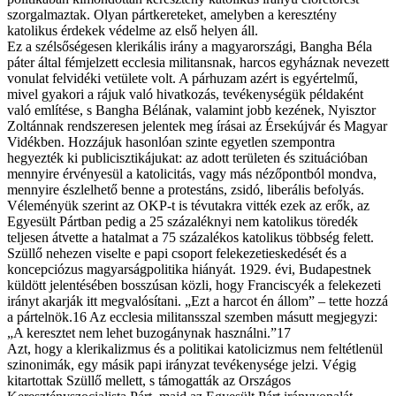
szorgalmaztak. Olyan pártkereteket, amelyben a keresztény
katolikus érdekek védelme az első helyen áll.
Ez a szélsőségesen klerikális irány a magyarországi, Bangha Béla
páter által fémjelzett ecclesia militansnak, harcos egyháznak nevezett
vonulat felvidéki vetülete volt. A párhuzam azért is egyértelmű,
mivel gyakori a rájuk való hivatkozás, tevékenységük példaként
való említése, s Bangha Bélának, valamint jobb kezének, Nyisztor
Zoltánnak rendszeresen jelentek meg írásai az Érsekújvár és Magyar
Vidékben. Hozzájuk hasonlóan szinte egyetlen szempontra
hegyezték ki publicisztikájukat: az adott területen és szituációban
mennyire érvényesül a katolicitás, vagy más nézőpontból mondva,
mennyire észlelhető benne a protestáns, zsidó, liberális befolyás.
Véleményük szerint az OKP-t is tévutakra vitték ezek az erők, az
Egyesült Pártban pedig a 25 százaléknyi nem katolikus töredék
teljesen átvette a hatalmat a 75 százalékos katolikus többség felett.
Szüllő nehezen viselte e papi csoport felekezetieskedését és a
koncepciózus magyarságpolitika hiányát. 1929. évi, Budapestnek
küldött jelentésében bosszúsan közli, hogy Franciscyék a felekezeti
irányt akarják itt megvalósítani. „Ezt a harcot én állom” – tette hozzá
a pártelnök.16 Az ecclesia militansszal szemben másutt megjegyzi:
„A keresztet nem lehet buzogánynak használni.”17
Azt, hogy a klerikalizmus és a politikai katolicizmus nem feltétlenül
szinonimák, egy másik papi irányzat tevékenysége jelzi. Végig
kitartottak Szüllő mellett, s támogatták az Országos