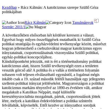
Kezdőlap
»
Rácz Kálmán: A katolicizmus szerepe Szüllő Géza
politikájában
Rácz Kálmán
Tanulmányok
Szemle: 2011/1
Magyar
A következőkben elsősorban két kérdésre keresem a választ.
Egyrészt hogy milyen összefüggések mutathatók ki Szüllő Géza
politikai stratégiája és egyházvédelmi tevékenysége között, másrészt
hogyan jellemezhető a csehszlovákiai magyar katolicizmus egyes
irányzatainak, csoportosulásainak viszonyulása Szüllő politikai,
egyház-politikai koncepciójához.
Kiindulópontként jelezzük, mit is ért a történettudomány politikai
katolicizmus alatt, hiszen Szüllő tevékenységét ezen a területen
vesszük górcső alá! A politika és a vallás a történelem folyamán
sohasem volt teljesen elválasztható egymástól, a fogalmat mégis
inkább csak a 19. század második felétől használjuk egy jellegzetes
szellemi-politikai irányzat jelöléseként. Magyarországon a politikai
katolicizmus markáns tényezővé az 1890-es években vált, amikor
megalakult a Katolikus Néppárt, majd különféle
keresztényszocialista mozgalmak, pártok, csoportosulások jöttek
létre, melyek a katolikus érdekvédelmet a politika színterén
felvállalták, képviselték. Ettől kezdve az irányzathoz soroljuk