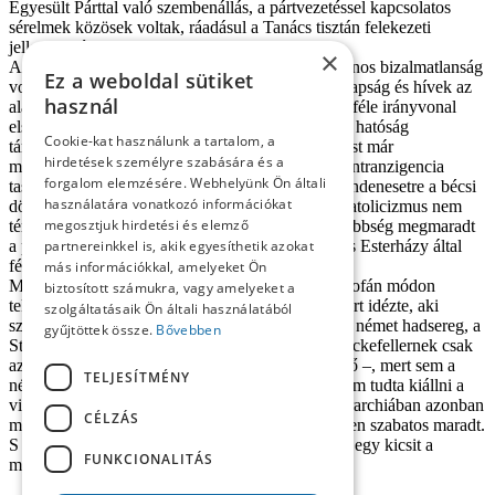
Egyesült Párttal való szembenállás, a pártvezetéssel kapcsolatos
sérelmek közösek voltak, ráadásul a Tanács tisztán felekezeti
jelleggel bírt.
×
A klerikálisok támogatásán kívül viszont az általános bizalmatlanság
Ez a weboldal sütiket
volt jellemző a szervezettel szemben. A magyar papság és hívek az
használ
alakulattól lényegében távolmaradtak, a Tyukoss-féle irányvonal
elszigetelt maradt, s csak a nagyszombati egyházi hatóság
Cookie-kat használunk a tartalom, a
támogatásával tudta fenntartani magát. Nehéz most már
hirdetések személyre szabására és a
megállapítani, hogy a papi többséget a klerikális intranzigencia
forgalom elemzésére. Webhelyünk Ön általi
taszította-e jobban, vagy az aktivista alapállás, mindenesetre a bécsi
használatára vonatkozó információkat
döntésig terjedő időszakban a felvidéki magyar katolicizmus nem
megosztjuk hirdetési és elemző
tért az Egyesült Párttól külön politikai utakra, a többség megmaradt
a párt által képviselt politikai, valamint a Szüllő és Esterházy által
partnereinkkel is, akik egyesíthetik azokat
fémjelzett egyház-politikai irányvonalon.
más információkkal, amelyeket Ön
Még akkor is, ha Szüllő, mint láttuk, alapjában profán módon
biztosított számukra, vagy amelyeket a
tekintett az egyházra. Egy alkalommal Rockefellert idézte, aki
szolgáltatásaik Ön általi használatából
szerint három tökéletes szervezet van a világon: a német hadsereg, a
gyűjtöttek össze.
Bővebben
Standard Oil Company és a katolikus egyház. Rockefellernek csak
az egyházat illetően volt igaza – tette hozzá Szüllő –, mert sem a
TELJESÍTMÉNY
német hadsereg, sem a Standard Oil Company nem tudta kiállni a
világrengést megtépettség nélkül. Az egyházi hierarchiában azonban
CÉLZÁS
minden szög a legprecízebben és legtökéletesebben szabatos maradt.
S jó, ha ez a tökéletes gépezet – vélhette Szüllő – egy kicsit a
FUNKCIONALITÁS
magyar ügy érdekében is zakatol.23