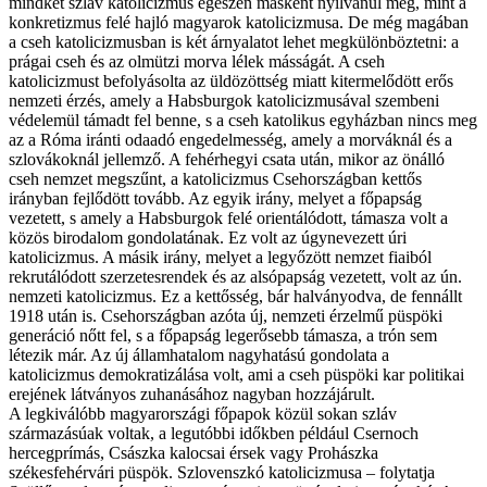
mindkét szláv katolicizmus egészen másként nyilvánul meg, mint a
konkretizmus felé hajló magyarok katolicizmusa. De még magában
a cseh katolicizmusban is két árnyalatot lehet megkülönböztetni: a
prágai cseh és az olmützi morva lélek másságát. A cseh
katolicizmust befolyásolta az üldözöttség miatt kitermelődött erős
nemzeti érzés, amely a Habsburgok katolicizmusával szembeni
védelemül támadt fel benne, s a cseh katolikus egyházban nincs meg
az a Róma iránti odaadó engedelmesség, amely a morváknál és a
szlovákoknál jellemző. A fehérhegyi csata után, mikor az önálló
cseh nemzet megszűnt, a katolicizmus Csehországban kettős
irányban fejlődött tovább. Az egyik irány, melyet a főpapság
vezetett, s amely a Habsburgok felé orientálódott, támasza volt a
közös birodalom gondolatának. Ez volt az úgynevezett úri
katolicizmus. A másik irány, melyet a legyőzött nemzet fiaiból
rekrutálódott szerzetesrendek és az alsópapság vezetett, volt az ún.
nemzeti katolicizmus. Ez a kettősség, bár halványodva, de fennállt
1918 után is. Csehor­szágban azóta új, nemzeti érzelmű püspöki
generáció nőtt fel, s a főpapság legerősebb támasza, a trón sem
létezik már. Az új államhatalom nagyhatású gondolata a
katolicizmus demokratizálása volt, ami a cseh püspöki kar politikai
erejének látványos zuhanásához nagyban hozzájárult.
A legkiválóbb magyarországi főpapok közül sokan szláv
származásúak voltak, a legutóbbi időkben például Csernoch
hercegprímás, Császka kalocsai érsek vagy Prohászka
székesfehérvári püspök. Szlovenszkó katolicizmusa – folytatja