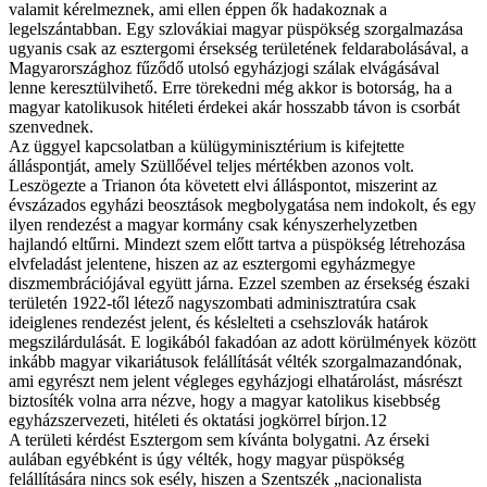
valamit kérelmeznek, ami ellen éppen ők hadakoznak a
legelszántabban. Egy szlovákiai magyar püspökség szorgalmazása
ugyanis csak az esztergomi érsekség területének feldarabolásával, a
Magyarországhoz fűződő utolsó egyházjogi szálak elvágásával
lenne keresztülvihető. Erre törekedni még akkor is botorság, ha a
magyar katolikusok hitéleti érdekei akár hosszabb távon is csorbát
szenvednek.
Az üggyel kapcsolatban a külügyminisztérium is kifejtette
álláspontját, amely Szüllőével teljes mértékben azonos volt.
Leszögezte a Trianon óta követett elvi álláspontot, miszerint az
évszázados egyházi beosztások megbolygatása nem indokolt, és egy
ilyen rendezést a magyar kormány csak kényszerhelyzetben
hajlandó eltűrni. Mindezt szem előtt tartva a püspökség létrehozása
elvfeladást jelentene, hiszen az az esztergomi egyházmegye
diszmembrációjával együtt járna. Ezzel szemben az érsekség északi
területén 1922-től létező nagyszombati adminisztratúra csak
ideiglenes rendezést jelent, és késlelteti a csehszlovák határok
megszilárdulását. E logikából fakadóan az adott körülmények között
inkább magyar vikariátusok felállítását vélték szorgalmazandónak,
ami egyrészt nem jelent végleges egyházjogi elhatárolást, másrészt
biztosíték volna arra nézve, hogy a magyar katolikus kisebbség
egyházszervezeti, hitéleti és oktatási jogkörrel bírjon.12
A területi kérdést Esztergom sem kívánta bolygatni. Az érseki
aulában egyébként is úgy vélték, hogy magyar püspökség
felállítására nincs sok esély, hiszen a Szentszék „nacionalista