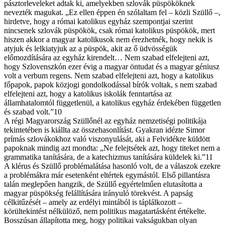
pásztorleveleket adtak ki, amelyekben szlovák püspököknek
nevezték magukat. „Ez ellen éppen én szólaltam fel – közli Szüllő –,
hirdetve, hogy a római katolikus egyház szempontjai szerint
nincsenek szlovák püspökök, csak római katolikus püspökök, mert
hiszen akkor a magyar katolikusok nem érezhetnék, hogy nekik is
atyjuk és lelkiatyjuk az a püspök, akit az ő üdvösségük
előmozdítására az egyház kirendelt… Nem szabad elfelejteni azt,
hogy Szlovenszkón ezer évig a magyar öntudat és a magyar géniusz
volt a verbum regens. Nem szabad elfelejteni azt, hogy a katolikus
főpapok, papok közjogi gondolkodással bírók voltak, s nem szabad
elfelejteni azt, hogy a katolikus iskolák fenntartása az
államhatalomtól függetlenül, a katolikus egyház érdekében független
és szabad volt.”10
A régi Magyarország Szüllőnél az egyház nemzetiségi politikája
tekintetében is kiállta az összehasonlítást. Gyakran idézte Simor
prímás szlovákokhoz való viszonyulását, aki a Felvidékre küldött
papoknak mindig azt mondta: „Ne felejtsétek azt, hogy titeket nem a
grammatika tanítására, de a katechizmus tanítására küldelek ki.”11
A klérus és Szüllő problémalátása hasonló volt, de a válaszok ezekre
a problémákra már esetenként eltértek egymástól. Első pillantásra
talán meglepően hangzik, de Szüllő egyértelműen elutasította a
magyar püspökség felállítására irányuló törekvést. A papság
célkitűzését – amely az erdélyi mintából is táplálkozott –
körültekintést nélkülöző, nem politikus magatartásként értékelte.
Bosszúsan állapította meg, hogy politikai vakságukban olyan