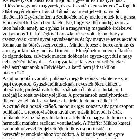
Keresztényszocialista Párt, majd az Egyesült Párt irányvonalát.
„Először vagyunk magyarok, és csak azután keresztények” – foglalt
állást egyértelműen Haiczl Kálmán az imént jelzett polémiát
illetően.18 Egyértelműen a Szüllő-féle irány mellett tették le a garast
Franciscyékkal szemben, kijelentve, hogy Szüllő mindig azon az
úton haladt, amely az egyház és a magyarság magasabb érdekeivel
volt azonos.19 „Kétségkívül oroszlánrésze volt abban, hogy a
csehszlovák kormányzat egyházellenes és így magyarellenes akciója
Rómában hajótörést szenvedett… Minden lépése a hercegprímás és
a magyar kormány tudtával történt… Elméjének minden működése
és elgondolása, szívének minden dobbanása egyes-egyedül a nagy
cél elérésére irányult… A magyar katolikus és nemzeti érdekek
elválaszthatatlanok a Felvidéken, a kettő nem járhat külön
utakon.”20
Az ultramontán vonulat puhának, megalkuvónak tekintette ezt a
papi csoportot. Gyászkatolikusoknak nevezték őket, akiket a
liberálisok, protestánsok felhasználnak céljaikra, öntudatlanul
szolgálják sötét tevékenységüket. A protestánsok uszályhordozói,
illetve azokéi, akik a vallást csak hirdetik, de nem élik át.21
A Szüllő és a hozzá kötődő, mondjuk így: konzervatív papi csoport
politikáját, Gregorovitsékon kívül egy másik irányból is érték
bírálatok. Ezt az irányzatot tartom a felvidéki magyar katolicizmus
harmadik markáns szellemi vonulatának. A Pfeiffer Miklós kassai
kanonok nevével fémjelzett újkatolikus csoportosulás a
kereszténydemokráciához vonzódott. A kiutat kereste az egyre