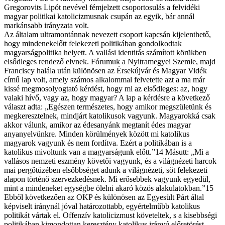
Gregorovits Lipót nevével fémjelzett csoportosulás a felvidéki
magyar politikai katolicizmusnak csupán az egyik, bár annál
markánsabb irányzata volt.
Az általam ultramontánnak nevezett csoport kapcsán kijelenthető,
hogy mindenekelőtt felekezeti politikában gondolkodtak
magyarságpolitika helyett. A vallási identitás számított körükben
elsődleges rendező elvnek. Fórumuk a Nyitramegyei Szemle, majd
Franciscy halála után különösen az Érsekújvár és Magyar Vidék
című lap volt, amely számos alkalommal felvetette azt a ma már
kissé megmosolyogtató kérdést, hogy mi az elsődleges: az, hogy
valaki hívő, vagy az, hogy magyar? A lap a kérdésre a következő
választ adta: „Egészen természetes, hogy amikor megszületünk és
megkeresztelnek, mindjárt katolikusok vagyunk. Magyarokká csak
akkor válunk, amikor az édesanyánk megtanít édes magyar
anyanyelvünkre. Minden körülmények között mi katolikus
magyarok vagyunk és nem fordítva. Ezért a politikában is a
katolikus mivoltunk van a magyarságunk előtt.”14 Másutt: „Mi a
vallásos nemzeti eszmény követői vagyunk, és a világnézeti harcok
mai pergőtüzében elsőbbséget adunk a világnézeti, sőt felekezeti
alapon történő szervezkedésnek. Mi erősebbek vagyunk egyedül,
mint a mindeneket egységbe ölelni akaró közös alakulatokban.”15
Ebből következően az OKP és különösen az Egyesült Párt által
képviselt iránynál jóval határozottabb, egyértelműbb katolikus
politikát vártak el. Offenzív katolicizmust követeltek, s a kisebbségi
politikában kimondottan keresztény katolikus irányú előretörést