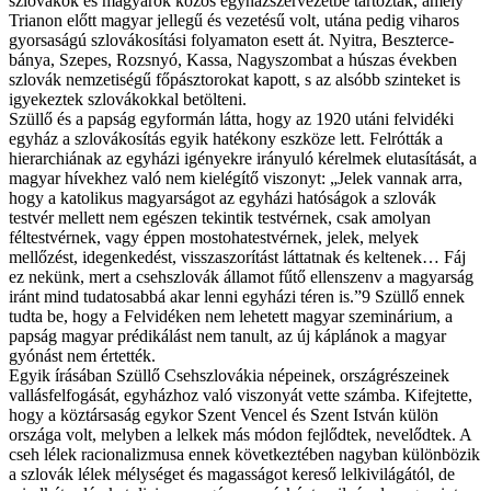
szlovákok és magyarok közös egyházszervezetbe tartoztak, amely
Trianon előtt magyar jellegű és vezetésű volt, utána pedig viharos
gyorsaságú szlovákosítási folyamaton esett át. Nyitra, Beszterce­
bánya, Szepes, Rozsnyó, Kassa, Nagyszombat a húszas években
szlovák nemzetiségű főpásztorokat kapott, s az alsóbb szinteket is
igyekeztek szlovákokkal betölteni.
Szüllő és a papság egyformán látta, hogy az 1920 utáni felvidéki
egyház a szlovákosítás egyik hatékony eszköze lett. Felrótták a
hierarchiának az egyházi igényekre irányuló kérelmek elutasítását, a
magyar hívekhez való nem kielégítő viszonyt: „Jelek vannak arra,
hogy a katolikus magyarságot az egyházi hatóságok a szlovák
testvér mellett nem egészen tekintik testvérnek, csak amolyan
féltestvérnek, vagy éppen mostohatestvérnek, jelek, melyek
mellőzést, idegenkedést, visszaszorítást láttatnak és keltenek… Fáj
ez nekünk, mert a csehszlovák államot fűtő ellenszenv a magyarság
iránt mind tudatosabbá akar lenni egyházi téren is.”9 Szüllő ennek
tudta be, hogy a Felvi­déken nem lehetett magyar szeminárium, a
papság magyar prédikálást nem tanult, az új káplánok a magyar
gyónást nem értették.
Egyik írásában Szüllő Csehszlovákia népeinek, országrészeinek
vallásfelfogását, egyházhoz való viszonyát vette számba. Kifejtette,
hogy a köztársaság egykor Szent Vencel és Szent István külön
országa volt, melyben a lelkek más módon fejlődtek, nevelődtek. A
cseh lélek racionalizmusa ennek következtében nagyban különbözik
a szlovák lélek mélységet és magasságot kereső lelkivilágától, de