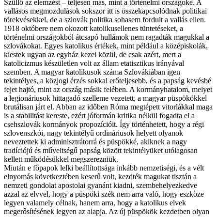
Szüllő az elemzést – teljesen más, mint a történelmi országoké. A
vallásos megmozdulások sokszor itt is összekapcsolódnak politikai
törekvésekkel, de a szlovák politika sohasem fordult a vallás ellen.
1918 októbere nem okozott katolikusellenes tüntetéseket, a
történelmi országokból átcsapó hullámok nem ragadták magukkal a
szlovákokat. Egyes katolikus értékek, mint például a középiskolák,
kiestek ugyan az egyház kezei közül, de csak azért, mert a
katolicizmus készületlen volt az állam etatisztikus irányával
szemben. A magyar katolikusok száma Szlovákiában igen
tekintélyes, a közjogi érzés sokkal erőteljesebb, és a papság kevésbé
fejet hajtó, mint az ország másik felében. A kormányhatalom, melyet
a legionáriusok hittagadó szelleme vezetett, a magyar püspökökkel
brutálisan járt el. Abban az időben Róma megtépett vitorlákkal maga
is a stabilitást kereste, ezért jóformán kritika nélkül fogadta el a
csehszlovák kormányok propozícióit. Így történhetett, hogy a régi
szlovenszkói, nagy tekintélyű ordináriusok helyett olyanok
neveztettek ki adminisztrátorrá és püspökké, akiknek a nagy
tradíciójú és műveltségű papság között tekintélyüket utólagosan
kellett működésükkel megszerezniük.
Miután e főpapok lelki beállítottsága inkább nemzetiségi, és a vélt
elnyomás következtében keserű volt, kezdték magukat tisztán a
nemzeti gondolat apostolai gyanánt kiadni, szembehelyezkedve
azzal az elvvel, hogy a püspöki szék nem arra való, hogy eszköze
legyen valamely célnak, hanem arra, hogy a katolikus elvek
megerősítésének legyen az alapja. Az új püspökök kezdetben olyan