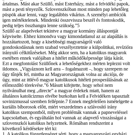
ártalmas. Mást akar Szüllő, mást Esterházy, mást a felvidéki papok,
mást a pesti tényezők. Szlovenszkóban most minden pap lehetőleg
püspök akar lenni, vagy legalábbis vikárius. A személyi ambíciók
igen mértéktelenek. Mindenki összevissza beszél és fontoskodik,
pedig teljes összhangra lenne szükség.”5
Szüllő az alapelveket tekintve a magyar kormány álláspontját
képviselte. Ehhez kimondva vagy kimondatlanul az az alapállás is
hozzátartozott, hogy a kisebbségi magyarságról való
gondoskodásnak nem szabad veszélyeztetnie a külpolitikai, revízióra
irányuló célkitűzéseket. Még akkor sem, ha a katolikus magyarok
esetében ennek valójában a hitélet működőképessége látja kárát.
Ezt a megfontolást Szüllőnek a lehetőségekhez mérten leplezni volt
ildomos. „Vigyáznom kell arra – fogalmazott –, hogy szerepem ne
úgy tűnjék fel, mintha az Magyarországnak volna az akciója, de
úgy, mint az ittlévő magyar katolikusok hitéleti prosperálásának az
előmozdító törekvése.”6 Másutt kifejtette, hogy sehol nem
nyilvánulhat meg „directe” a magyar érdekek miatt, hanem az
általános katolicizmus elvébe burkoltan kell a Felvidéken tapasztalt
sovinizmussal szemben fellépnie.7 Ennek megfelelően ismételgette a
kuriális bíborosok előtt, miért veszedelmes a szlávosító irány
katolikus szempontból, milyen problémák vannak a papneveléssel
kapcsolatban, és egyáltalán hol vannak az alapvető visszásságai a
szlovenszkói katolikus helyzetnek. Rómában rendszerint a
következő kérdésekre tért ki:
1. A katolikus függetlenséget sérti, hogy a magyarországi egyházi