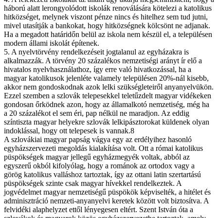
háború alatt lerongyolódott iskolák renoválására kötelezi a katolikus
hitközséget, melynek viszont pénze nincs és hitelhez sem tud jutni,
mivel utasítják a bankokat, hogy hitközségnek kölcsönt ne adjanak.
Ha a megadott határidőn belül az iskola nem készül el, a településen
modern állami iskolát építenek.
5. A nyelvtörvény rendelkezéseit jogtalanul az egyházakra is
alkalmazzák. A törvény 20 százalékos nemzetiségi arányt ír elő a
hivatalos nyelvhasználathoz, így erre való hivatkozással, ha a
magyar katolikusok jelenléte valamely településen 20%-nál kisebb,
akkor nem gondoskodnak azok lelki szükségleteiről anyanyelvükön.
Ezzel szemben a szlovák telepesekkel teletűzdelt magyar vidékeken
gondosan őrködnek azon, hogy az államalkotó nemzetiség, még ha
a 20 százalékot el sem éri, pap nélkül ne maradjon. Az eddig
színtiszta magyar helyekre szlovák lelkipásztorokat küldenek olyan
indoklással, hogy ott telepesek is vannak.8
A szlovákiai magyar papság vágya egy az erdélyihez hasonló
egyházszervezeti megoldás kialakítása volt. Ott a római katolikus
püspökségek magyar jellegű egyházmegyék voltak, abból az
egyszerű okból kifolyólag, hogy a románok az ortodox vagy a
görög katolikus valláshoz tartoztak, így az ottani latin szertartású
püspökségek szinte csak magyar hívekkel rendelkeztek. A
jogvédelmet magyar nemzetiségű püspökök képviselték, a hitélet és
adminisztráció nemzeti-anyanyelvi keretek között volt biztosítva. A
felvidéki alaphelyzet ettől lényegesen eltért. Szent István óta a