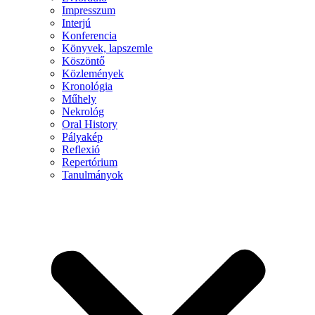
Impresszum
Interjú
Konferencia
Könyvek, lapszemle
Köszöntő
Közlemények
Kronológia
Műhely
Nekrológ
Oral History
Pályakép
Reflexió
Repertórium
Tanulmányok