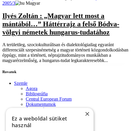
2005/3
Magyar
Ilyés Zoltán : „Magyar lett most a
mántából…” Háttérrajz a felső Bódva-
völgyi németek hungarus-tudatához
A területileg, szociokulturálisan és dialektológiailag egyaránt
differenciált szepesinémetség a magyar történeti közgondolkodásban
éppúgy, mint a történeti, néprajzitudományos munkákban a
magyarérzelműség, a hungarus-tudat legkarakteresebbk...
Rovatok
Szemle
Agora
Bibliográfia
Central European Forum
Dokumentumok
Évforduló
×
Fórum-monológok
Ez a weboldal sütiket
Impresszum
használ
Konferencia
Könyvek, lapszemle