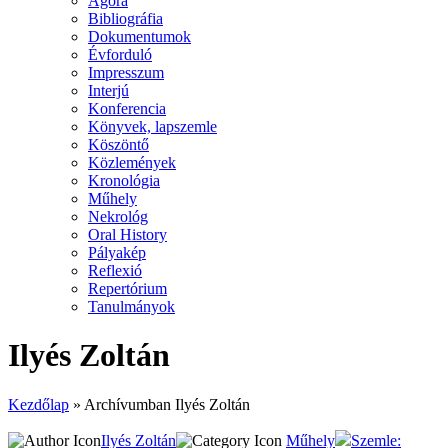
Agora
Bibliográfia
Dokumentumok
Évforduló
Impresszum
Interjú
Konferencia
Könyvek, lapszemle
Köszöntő
Közlemények
Kronológia
Műhely
Nekrológ
Oral History
Pályakép
Reflexió
Repertórium
Tanulmányok
Ilyés Zoltán
Kezdőlap
»
Archívumban Ilyés Zoltán
Ilyés Zoltán
Műhely
Szemle: