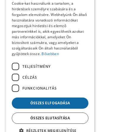
Cookie-kat használunk a tartalom, a
Kósa László köszöntése
hirdetések személyre szabására és a
Köszöntő
forgalom elemzésére. Webhelyünk Ön általi
Közlemények
használatára vonatkozó információkat
Kronológia
megosztjuk hirdetési és elemző
Lapszemle
partnereinkkel is, akik egyesíthetik azokat
Műhely
Nekrológ
más információkkal, amelyeket Ön
Oral History
biztosított számukra, vagy amelyeket a
Pályakép
szolgáltatásaik Ön általi használatából
Reflexió
gyűjtöttek össze.
Bővebben
Repertórium
Resumé
TELJESÍTMÉNY
Summary
Számunk szerzői
CÉLZÁS
Tanulmányok
Tartalom
FUNKCIONALITÁS
Uncategorized @hu
ÖSSZES ELFOGADÁSA
ÖSSZES ELUTASÍTÁSA
RÉSZLETEK MEGJELENÍTÉSE