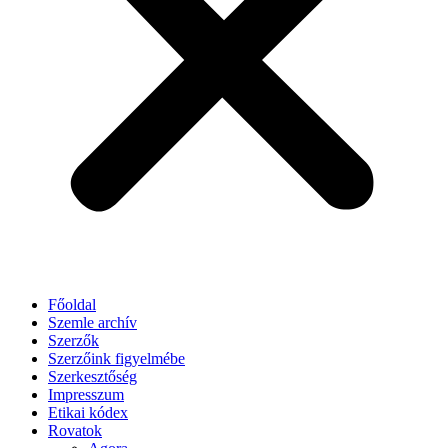
Főoldal
Szemle archív
Szerzők
Szerzőink figyelmébe
Szerkesztőség
Impresszum
Etikai kódex
Rovatok