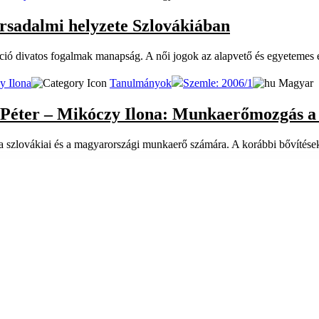
rsadalmi helyzete Szlovákiában
­ció di­va­tos fo­gal­mak ma­nap­ság. A női jo­gok az alap­ve­tő és egye­te­mes em
y Ilona
Tanulmányok
Szemle: 2006/1
Magyar
cs Péter – Mikóczy Ilona: Munkaerőmozgás 
szlo­vá­ki­ai és a ma­gyar­or­szá­gi mun­ka­erő szá­má­ra. A ko­ráb­bi bő­ví­té­sek 