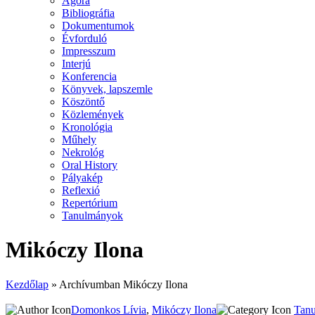
Agora
Bibliográfia
Dokumentumok
Évforduló
Impresszum
Interjú
Konferencia
Könyvek, lapszemle
Köszöntő
Közlemények
Kronológia
Műhely
Nekrológ
Oral History
Pályakép
Reflexió
Repertórium
Tanulmányok
Mikóczy Ilona
Kezdőlap
»
Archívumban Mikóczy Ilona
Domonkos Lívia
,
Mikóczy Ilona
Tan