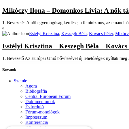
Mikóczy Ilona – Domonkos Lívia: A nők tá
1. Be­ve­ze­tés A női egyen­jo­gú­ság kér­dé­se, a fe­mi­niz­mus, az eman­ci­pá
a...
Estélyi Krisztina
,
Keszegh Béla
,
Kovács Péter
,
Mikócz
Estélyi Krisztina – Keszegh Béla – Ková
1. Be­ve­ze­tő Az Eu­ró­pai Unió bő­ví­té­sé­vel új le­he­tő­sé­gek nyíl­tak meg a 
Rovatok
Szemle
Agora
Bibliográfia
Central European Forum
Dokumentumok
Évforduló
Fórum-monológok
Impresszum
Konferencia
Könyvek, lapszemle