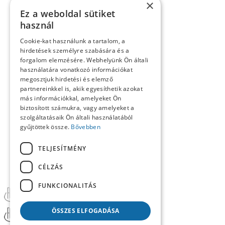
×
Kósa László köszöntése
Ez a weboldal sütiket
Köszöntő
használ
Közlemények
Kronológia
Cookie-kat használunk a tartalom, a
Lapszemle
hirdetések személyre szabására és a
Műhely
forgalom elemzésére. Webhelyünk Ön általi
Nekrológ
Oral History
használatára vonatkozó információkat
Pályakép
megosztjuk hirdetési és elemző
Reflexió
partnereinkkel is, akik egyesíthetik azokat
Repertórium
más információkkal, amelyeket Ön
Resumé
biztosított számukra, vagy amelyeket a
Summary
szolgáltatásaik Ön általi használatából
Számunk szerzői
gyűjtöttek össze.
Bővebben
Tanulmányok
Tartalom
TELJESÍTMÉNY
Uncategorized @hu
CÉLZÁS
FUNKCIONALITÁS
ÖSSZES ELFOGADÁSA