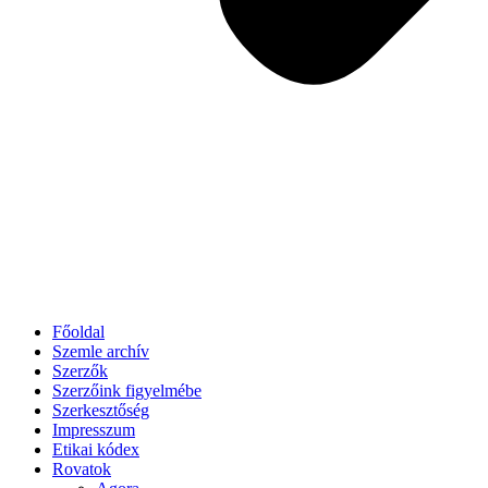
Főoldal
Szemle archív
Szerzők
Szerzőink figyelmébe
Szerkesztőség
Impresszum
Etikai kódex
Rovatok