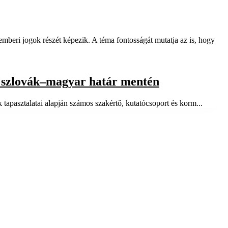
­be­ri jo­gok ré­szét ké­pe­zik. A té­ma fon­tos­sá­gát mu­tat­ja az is, hogy
a szlovák–magyar határ mentén
ta­pasz­ta­la­tai alap­ján szá­mos szak­ér­tő, ku­ta­tó­cso­port és kor­m...