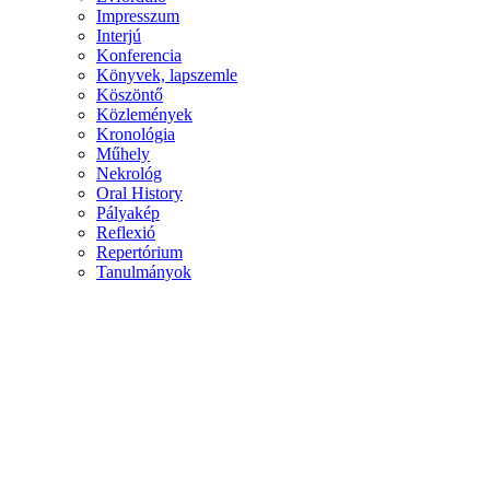
Impresszum
Interjú
Konferencia
Könyvek, lapszemle
Köszöntő
Közlemények
Kronológia
Műhely
Nekrológ
Oral History
Pályakép
Reflexió
Repertórium
Tanulmányok