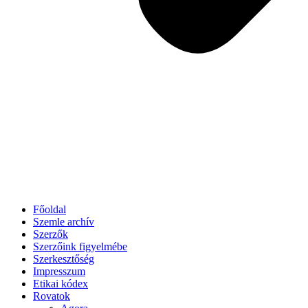
Főoldal
Szemle archív
Szerzők
Szerzőink figyelmébe
Szerkesztőség
Impresszum
Etikai kódex
Rovatok