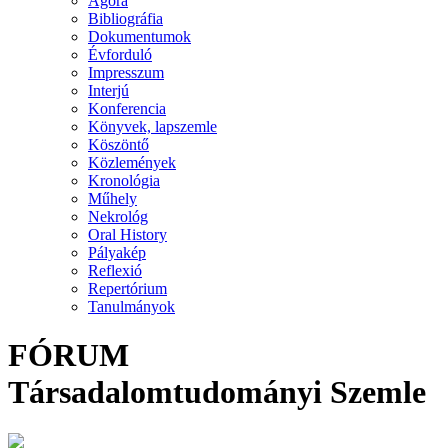
Agora
Bibliográfia
Dokumentumok
Évforduló
Impresszum
Interjú
Konferencia
Könyvek, lapszemle
Köszöntő
Közlemények
Kronológia
Műhely
Nekrológ
Oral History
Pályakép
Reflexió
Repertórium
Tanulmányok
FÓRUM
Társadalomtudományi Szemle