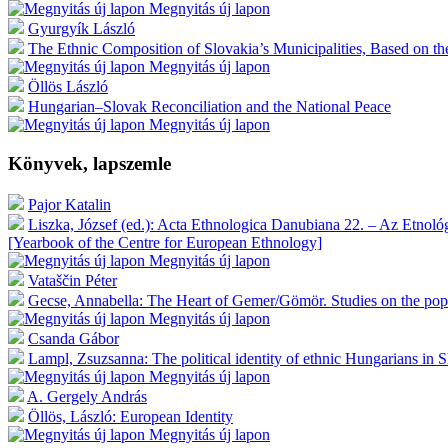
Megnyitás új lapon
Gyurgyík László
The Ethnic Composition of Slovakia’s Municipalities, Based on th
Megnyitás új lapon
Öllös László
Hungarian–Slovak Reconciliation and the National Peace
Megnyitás új lapon
Könyvek, lapszemle
Pajor Katalin
Liszka, József (ed.): Acta Ethnologica Danubiana 22. – Az Etno
[Yearbook of the Centre for European Ethnology]
Megnyitás új lapon
Vataščin Péter
Gecse, Annabella: The Heart of Gemer/Gömör. Studies on the popu
Megnyitás új lapon
Csanda Gábor
Lampl, Zsuzsanna: The political identity of ethnic Hungarians in 
Megnyitás új lapon
A. Gergely András
Öllös, László: European Identity
Megnyitás új lapon