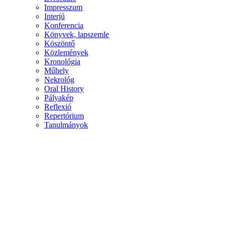
Impresszum
Interjú
Konferencia
Könyvek, lapszemle
Köszöntő
Közlemények
Kronológia
Műhely
Nekrológ
Oral History
Pályakép
Reflexió
Repertórium
Tanulmányok