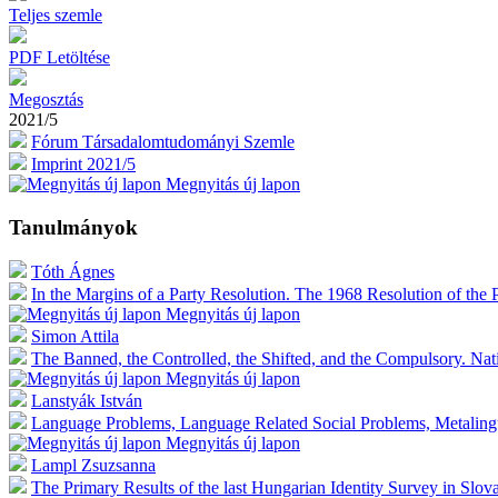
Teljes szemle
PDF Letöltése
Megosztás
2021/5
Fórum Társadalomtudományi Szemle
Imprint 2021/5
Megnyitás új lapon
Tanulmányok
Tóth Ágnes
In the Margins of a Party Resolution. The 1968 Resolution of the P
Megnyitás új lapon
Simon Attila
The Banned, the Controlled, the Shifted, and the Compulsory. Nat
Megnyitás új lapon
Lanstyák István
Language Problems, Language Related Social Problems, Metalingui
Megnyitás új lapon
Lampl Zsuzsanna
The Primary Results of the last Hungarian Identity Survey in Slov