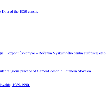
e Data of the 1950 census
lógiai Központ Évkönyve – Ročenka Výskumného centra európskej etno
lar religious practice of Gemer/Gömör in Southern Slovakia
Slovakia, 1989-1990.