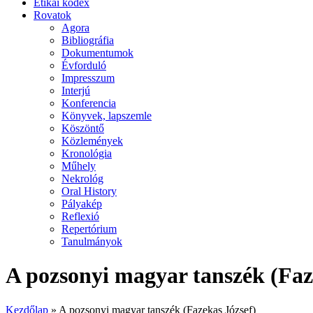
Etikai kódex
Rovatok
Agora
Bibliográfia
Dokumentumok
Évforduló
Impresszum
Interjú
Konferencia
Könyvek, lapszemle
Köszöntő
Közlemények
Kronológia
Műhely
Nekrológ
Oral History
Pályakép
Reflexió
Repertórium
Tanulmányok
A pozsonyi magyar tanszék (Faz
Kezdőlap
»
A pozsonyi magyar tanszék (Fazekas József)