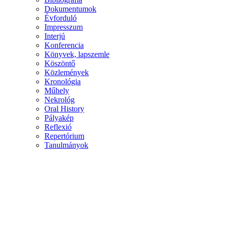
Dokumentumok
Évforduló
Impresszum
Interjú
Konferencia
Könyvek, lapszemle
Köszöntő
Közlemények
Kronológia
Műhely
Nekrológ
Oral History
Pályakép
Reflexió
Repertórium
Tanulmányok