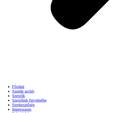
Főoldal
Szemle archív
Szerzők
Szerzőink figyelmébe
Szerkesztőség
Impresszum