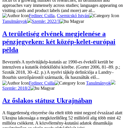
focus of a growing number of researches, its definitions and
approaches vary immensely across studies; languages appearing on
visiting cards and product labels (and more) are al...
Fedinec Csilla
,
Csernicskó István
Tanulmányok
Szemle: 2022/3
Magyar
A területiség elvének megjelenése a
pénzjegyeken: két közép-kelet-európai
példa
Bevezetés A nyelvitájkép-kutatás az 1990-es évektől került be
intenzíven a kutatók érdeklődési körébe. (Gorter 2006, 81–89. p.;
Szoták 2018, 30–42. p.) A nyelvi tájkép definíciója a Landry–
Bourhis szerzőpárostól származik, ők használták elő...
Fedinec Csilla
Tanulmányok
Szemle: 2018/2
Magyar
Az őslakos státusz Ukrajnában
A függetlenség elnyerése óta eltelt több mint negyed évszázad alatt
Ukrajna lakossága a megközelítőleg 52 millióról alig több mint 42
millióra csökkent. A közvélemény-kutatási adatok dinamikája