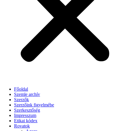
Főoldal
Szemle archív
Szerzők
Szerzőink figyelmébe
Szerkesztőség
Impresszum
Etikai kódex
Rovatok