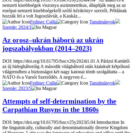
nemzeti kisebbségek viszonya aszimmetrikus, állapítják meg az az
európai nemzeti kisebbségekről szóló kézikönyv szerzői. Példának
hozzák fel a volt Jugoszláviát, a Kaukáz...
Fedinec Csilla
Tanulmányok
Szemle: 2024/1
Magyar
Az orosz–ukrán háború az ukrán
jogszabályokban (2014–2023)
DOI: https://doi.org/10.61795/fssr.v26y2024i1.01 A Párizsi Kartától
az új hidegháborúig A második világháború után kialakult kétpólusú
világrendben a biztonságot két nagy katonai tömb szolgáltatta – a
NATO és a Varsói Szerződés. A negyven é...
Fedinec Csilla
Tanulmányok
Szemle: 2023/5
Magyar
Attempts of self-determination by the
Carpathian Rusyns in the 1860s
DOI: https://doi.org/10.61795/fssr.v25y2023i5.04 Introduction In
the linguistically, culturally and denominationally diverse Kingdom
of Hungary, Latin was the language of education and office until the