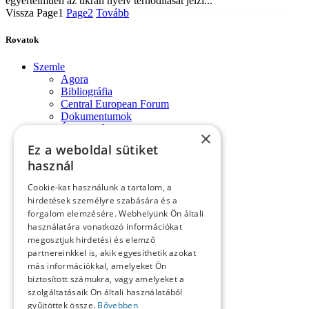
egyértelműen az ukrán nyelv térhódítását jelzi...
Vissza
Page
1
Page
2
Tovább
Rovatok
Szemle
Agora
Bibliográfia
Central European Forum
Dokumentumok
Évforduló
×
Fórum-monológok
Ez a weboldal sütiket
Impresszum
használ
Konferencia
Könyvek, lapszemle
Cookie-kat használunk a tartalom, a
Kósa László köszöntése
hirdetések személyre szabására és a
Köszöntő
forgalom elemzésére. Webhelyünk Ön általi
Közlemények
használatára vonatkozó információkat
Kronológia
megosztjuk hirdetési és elemző
Lapszemle
partnereinkkel is, akik egyesíthetik azokat
Műhely
Nekrológ
más információkkal, amelyeket Ön
Oral History
biztosított számukra, vagy amelyeket a
Pályakép
szolgáltatásaik Ön általi használatából
Reflexió
gyűjtöttek össze.
Bővebben