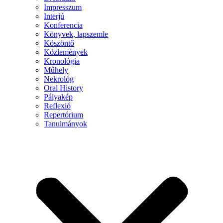
Impresszum
Interjú
Konferencia
Könyvek, lapszemle
Köszöntő
Közlemények
Kronológia
Műhely
Nekrológ
Oral History
Pályakép
Reflexió
Repertórium
Tanulmányok