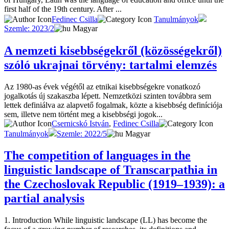
first half of the 19th century. After ...
Fedinec Csilla
Tanulmányok
Szemle: 2023/2
Magyar
A nemzeti kisebbségekről (közösségekről)
szóló ukrajnai törvény: tartalmi elemzés
Az 1980-as évek végétől az etnikai kisebbségekre vonatkozó
jogalkotás új szakaszba lépett. Nemzetközi szinten továbbra sem
lettek definiálva az alapvető fogalmak, közte a kisebbség definíciója
sem, illetve nem történt meg a kisebbségi jogok...
Csernicskó István
,
Fedinec Csilla
Tanulmányok
Szemle: 2022/5
Magyar
The competition of languages in the
linguistic landscape of Transcarpathia in
the Czechoslovak Republic (1919–1939): a
partial analysis
1. Introduction While linguistic landscape (LL) has become the