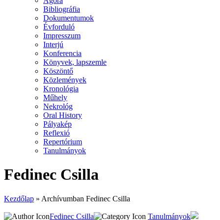
Agora
Bibliográfia
Dokumentumok
Évforduló
Impresszum
Interjú
Konferencia
Könyvek, lapszemle
Köszöntő
Közlemények
Kronológia
Műhely
Nekrológ
Oral History
Pályakép
Reflexió
Repertórium
Tanulmányok
Fedinec Csilla
Kezdőlap
»
Archívumban Fedinec Csilla
Fedinec Csilla
Tanulmányok