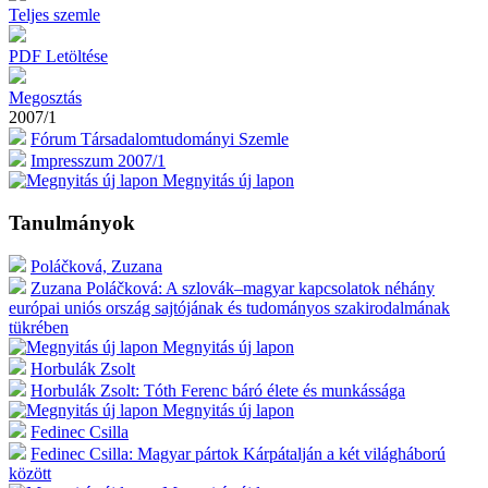
Teljes szemle
PDF Letöltése
Megosztás
2007/1
Fórum Társadalomtudományi Szemle
Impresszum 2007/1
Megnyitás új lapon
Tanulmányok
Poláčková, Zuzana
Zuzana Poláčková: A szlovák–magyar kapcsolatok néhány
európai uniós ország sajtójának és tudományos szakirodalmának
tükrében
Megnyitás új lapon
Horbulák Zsolt
Horbulák Zsolt: Tóth Ferenc báró élete és munkássága
Megnyitás új lapon
Fedinec Csilla
Fedinec Csilla: Magyar pártok Kárpátalján a két világháború
között