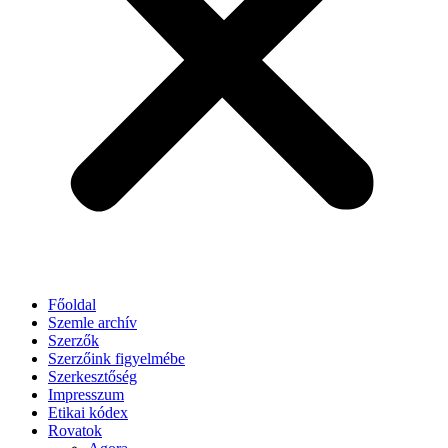
Főoldal
Szemle archív
Szerzők
Szerzőink figyelmébe
Szerkesztőség
Impresszum
Etikai kódex
Rovatok