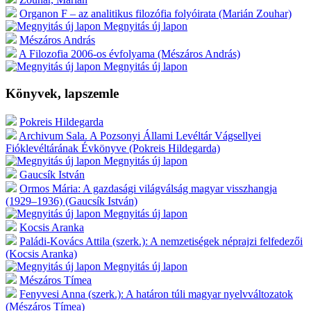
Organon F – az analitikus filozófia folyóirata (Marián Zouhar)
Megnyitás új lapon
Mészáros András
A Filozofia 2006-os évfolyama (Mészáros András)
Megnyitás új lapon
Könyvek, lapszemle
Pokreis Hildegarda
Archivum Sala. A Pozsonyi Állami Levéltár Vágsellyei
Fióklevéltárának Évkönyve (Pokreis Hildegarda)
Megnyitás új lapon
Gaucsík István
Ormos Mária: A gazdasági világválság magyar visszhangja
(1929–1936) (Gaucsík István)
Megnyitás új lapon
Kocsis Aranka
Paládi-Kovács Attila (szerk.): A nemzetiségek néprajzi felfedezői
(Kocsis Aranka)
Megnyitás új lapon
Mészáros Tímea
Fenyvesi Anna (szerk.): A határon túli magyar nyelvváltozatok
(Mészáros Tímea)