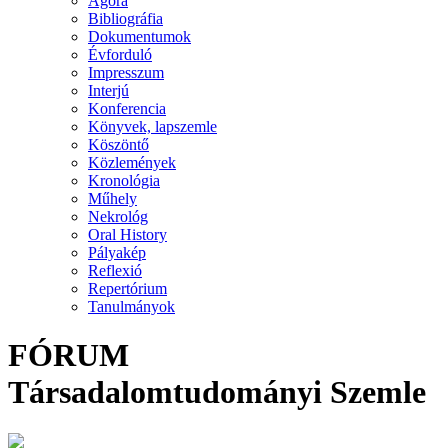
Agora
Bibliográfia
Dokumentumok
Évforduló
Impresszum
Interjú
Konferencia
Könyvek, lapszemle
Köszöntő
Közlemények
Kronológia
Műhely
Nekrológ
Oral History
Pályakép
Reflexió
Repertórium
Tanulmányok
FÓRUM
Társadalomtudományi Szemle