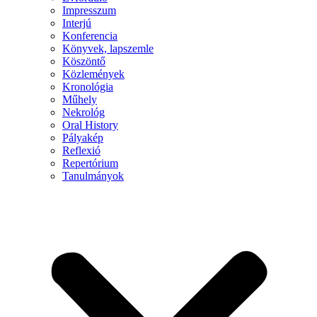
Impresszum
Interjú
Konferencia
Könyvek, lapszemle
Köszöntő
Közlemények
Kronológia
Műhely
Nekrológ
Oral History
Pályakép
Reflexió
Repertórium
Tanulmányok