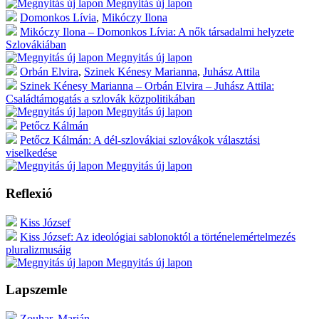
Megnyitás új lapon
Domonkos Lívia
,
Mikóczy Ilona
Mikóczy Ilona – Domonkos Lívia: A nők társadalmi helyzete
Szlovákiában
Megnyitás új lapon
Orbán Elvira
,
Szinek Kénesy Marianna
,
Juhász Attila
Szinek Kénesy Marianna – Orbán Elvira – Juhász Attila:
Családtámogatás a szlovák közpolitikában
Megnyitás új lapon
Petőcz Kálmán
Petőcz Kálmán: A dél-szlovákiai szlovákok választási
viselkedése
Megnyitás új lapon
Reflexió
Kiss József
Kiss József: Az ideológiai sablonoktól a történelemértelmezés
pluralizmusáig
Megnyitás új lapon
Lapszemle
Zouhar, Marián